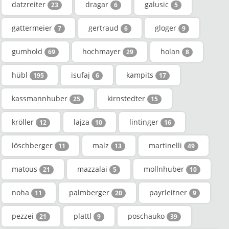
datzreiter
dragar
galusic
23
6
5
gattermeier
gertraud
gloger
7
6
9
gumhold
hochmayer
holan
69
29
8
hübl
isufaj
kampits
195
6
17
kassmannhuber
kirnstedter
25
15
kröller
lajza
lintinger
12
10
16
löschberger
malz
martinelli
11
13
49
matous
mazzalai
mollnhuber
21
5
10
noha
palmberger
payrleitner
11
20
9
pezzei
plattl
poschauko
21
9
39