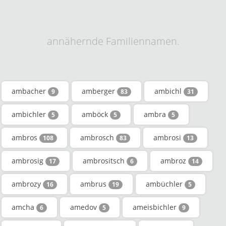
annähernde Familiennamen.
ambacher
amberger
ambichl
9
83
31
ambichler
amböck
ambra
5
5
5
ambros
ambrosch
ambrosi
108
83
13
ambrosig
ambrositsch
ambroz
17
6
14
ambrozy
ambrus
ambüchler
16
19
5
amcha
amedov
ameisbichler
6
5
9