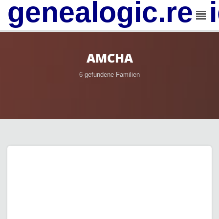
genealogic.rev
AMCHA
6 gefundene Familien