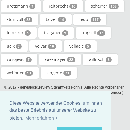
pretzmann
reitbrecht
scherrer
9
16
163
stumvoll
tatzel
teubl
88
14
117
tomiszer
tragauer
tragseil
5
5
12
ucik
vejvar
veljacic
7
10
6
vukojevic
wiesmayer
willitsch
7
22
8
wolfauer
zingerle
13
71
© 2017 - genealogic.review Stammverzeichnis. Alle Rechte vorbehalten.
- contact@genealogic.review - phone : +44 (0) 20 3290 0211 (London)
Diese Website verwendet Cookies, um Ihnen
das beste Erlebnis auf unserer Website zu
bieten.
Mehr erfahren +