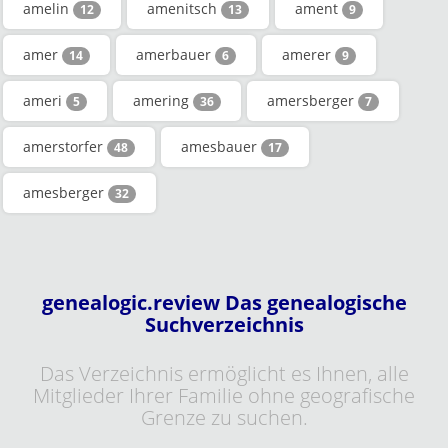
amelin
amenitsch
ament
12
13
9
amer
amerbauer
amerer
14
6
9
ameri
amering
amersberger
5
36
7
amerstorfer
amesbauer
48
17
amesberger
32
genealogic.review Das genealogische
Suchverzeichnis
Das Verzeichnis ermöglicht es Ihnen, alle
Mitglieder Ihrer Familie ohne geografische
Grenze zu suchen.