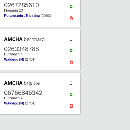
0267285610
Florianig 23
Pottenstein , Triesting
(2563)
AMCHA
bernhard
0263348788
Dürnbach 4
Waldegg (N)
(2754)
AMCHA
brigitte
06766846342
Dürnbach 4
Waldegg (N)
(2754)