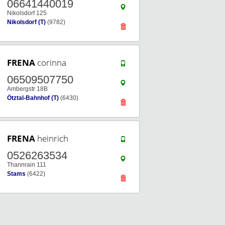
06641440019
Nikolsdorf 125
Nikolsdorf (T)
(9782)
FRENA
corinna
06509507750
Ambergstr 18B
Ötztal-Bahnhof (T)
(6430)
FRENA
heinrich
0526263534
Thannrain 111
Stams
(6422)