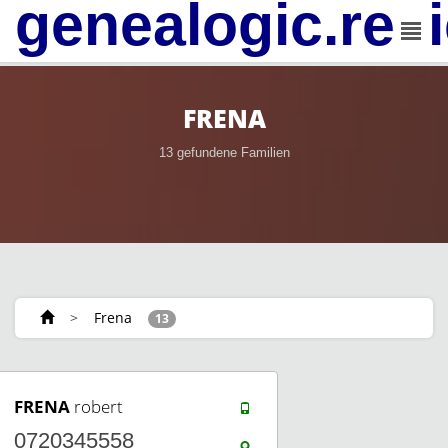
genealogic.rev
FRENA
13 gefundene Familien
>
Frena
13
FRENA
robert
0720345558