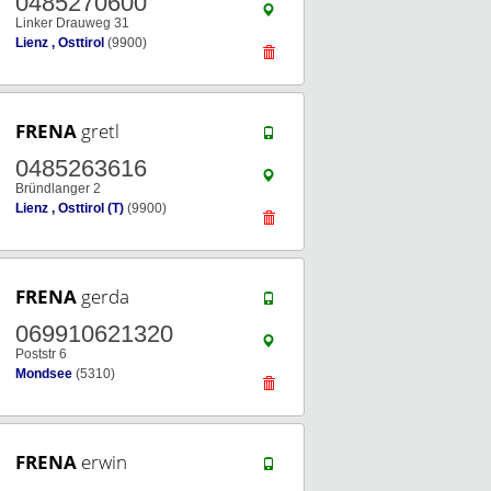
0485270600
Linker Drauweg 31
Lienz , Osttirol
(9900)
FRENA
gretl
0485263616
Bründlanger 2
Lienz , Osttirol (T)
(9900)
FRENA
gerda
069910621320
Poststr 6
Mondsee
(5310)
FRENA
erwin