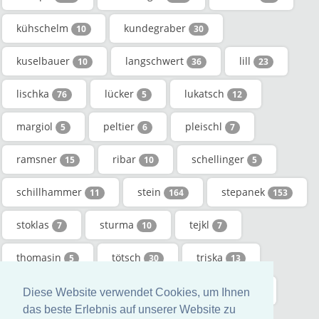
kühschelm
kundegraber
10
30
kuselbauer
langschwert
lill
10
36
23
lischka
lücker
lukatsch
76
5
12
margiol
peltier
pleischl
5
6
7
ramsner
ribar
schellinger
15
10
5
schillhammer
stein
stepanek
11
164
153
stoklas
sturma
tejkl
7
10
7
thomasin
tötsch
triska
5
30
13
werschitz
werth
zambach
9
68
11
Diese Website verwendet Cookies, um Ihnen
das beste Erlebnis auf unserer Website zu