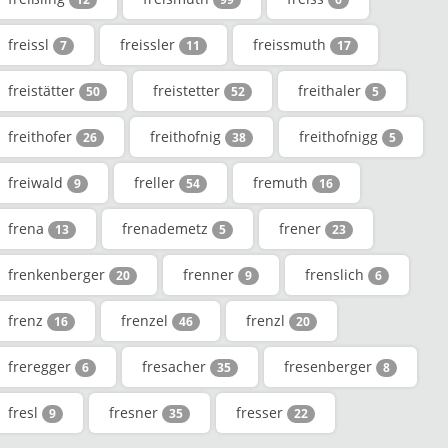
freissl
freissler
freissmuth
7
11
17
freistätter
freistetter
freithaler
50
52
5
freithofer
freithofnig
freithofnigg
26
38
5
freiwald
freller
fremuth
9
54
16
frena
frenademetz
frener
13
5
23
frenkenberger
frenner
frenslich
20
9
6
frenz
frenzel
frenzl
16
46
20
freregger
fresacher
fresenberger
6
35
8
fresl
fresner
fresser
9
35
22