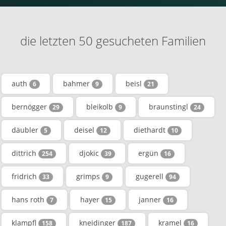
die letzten 50 gesucheten Familien
auth
bahmer
beisl
6
9
21
bernögger
bleikolb
braunstingl
29
9
24
däubler
deisel
diethardt
5
12
10
dittrich
djokic
ergün
254
39
16
fridrich
grimps
gugerell
33
9
94
hans roth
hayer
janner
7
15
16
klampfl
kneidinger
kramel
158
187
16