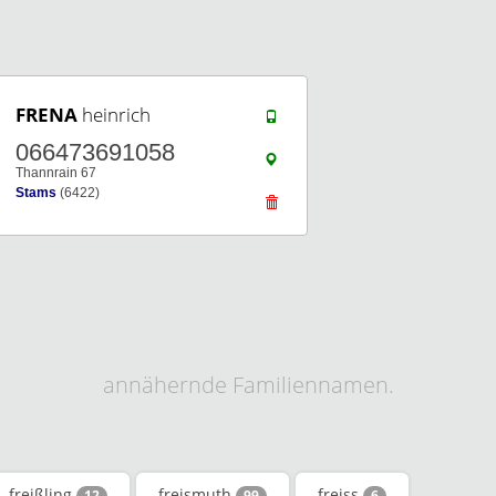
FRENA
heinrich
066473691058
Thannrain 67
Stams
(6422)
annähernde Familiennamen.
freißling
freismuth
freiss
12
99
6