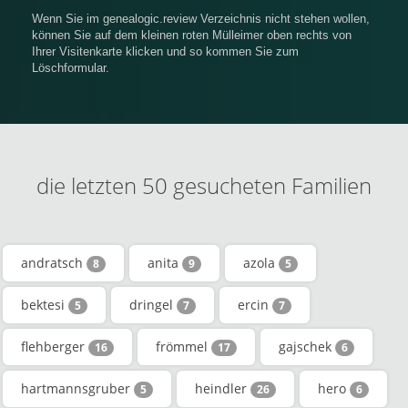
Wenn Sie im genealogic.review Verzeichnis nicht stehen wollen,
können Sie auf dem kleinen roten Mülleimer oben rechts von
Ihrer Visitenkarte klicken und so kommen Sie zum
Löschformular.
die letzten 50 gesucheten Familien
andratsch
anita
azola
8
9
5
bektesi
dringel
ercin
5
7
7
flehberger
frömmel
gajschek
16
17
6
hartmannsgruber
heindler
hero
5
26
6