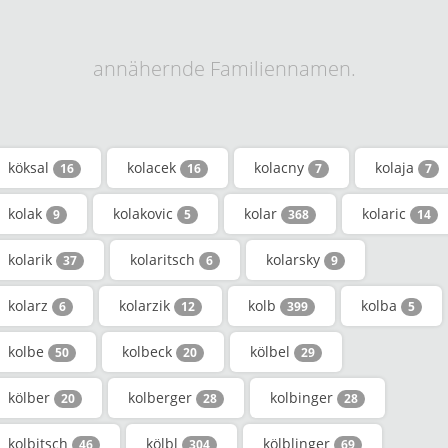
annähernde Familiennamen.
köksal
kolacek
kolacny
kolaja
16
16
7
7
kolak
kolakovic
kolar
kolaric
9
5
368
14
kolarik
kolaritsch
kolarsky
37
6
9
kolarz
kolarzik
kolb
kolba
6
12
399
5
kolbe
kolbeck
kölbel
50
20
29
kölber
kolberger
kolbinger
20
28
28
kolbitsch
kölbl
kölblinger
46
304
69