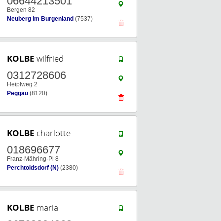
06644213501
Bergen 82
Neuberg im Burgenland
(7537)
KOLBE
wilfried
0312728606
Heiplweg 2
Peggau
(8120)
KOLBE
charlotte
018696677
Franz-Mähring-Pl 8
Perchtoldsdorf (N)
(2380)
KOLBE
maria