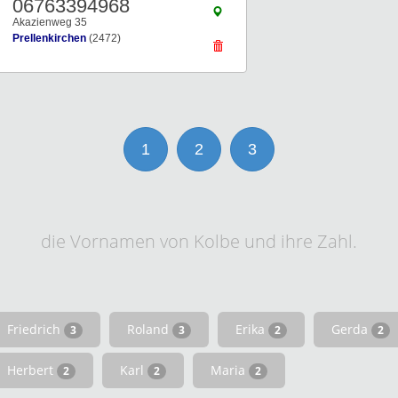
06763394968
Akazienweg 35
Prellenkirchen
(2472)
1
2
3
die Vornamen von Kolbe und ihre Zahl.
Friedrich
Roland
Erika
Gerda
3
3
2
2
Herbert
Karl
Maria
2
2
2