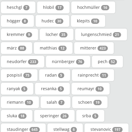
heschgl
hlobil
hochmüller
7
17
16
högger
hudec
klepits
8
30
10
kremmer
locher
lungenschmied
9
35
21
märz
matthias
mitterer
88
12
423
neudorfer
nürnberger
pech
233
76
52
pospisil
radan
rainprecht
75
5
11
ranyak
resanka
reumayr
5
5
10
riemann
salah
schoen
10
7
19
sluka
speringer
srba
18
26
5
staudinger
stellwag
stevanovic
645
6
197