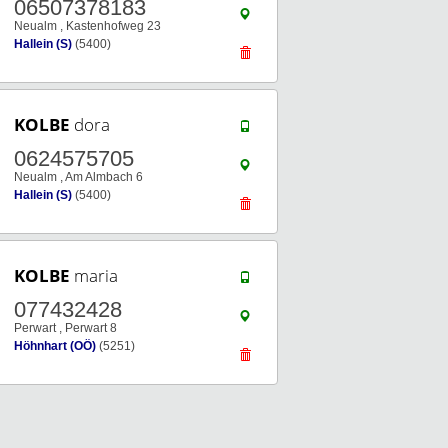
06507378183
Neualm , Kastenhofweg 23
Hallein (S)
(5400)
KOLBE
dora
0624575705
Neualm , Am Almbach 6
Hallein (S)
(5400)
KOLBE
maria
077432428
Perwart , Perwart 8
Höhnhart (OÖ)
(5251)