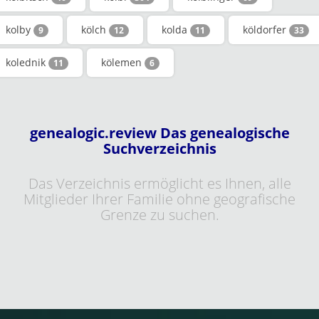
kolby
kölch
kolda
köldorfer
9
12
11
33
kolednik
kölemen
11
6
genealogic.review Das genealogische
Suchverzeichnis
Das Verzeichnis ermöglicht es Ihnen, alle
Mitglieder Ihrer Familie ohne geografische
Grenze zu suchen.