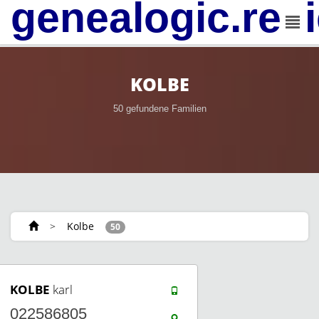
genealogic.rev
KOLBE
50 gefundene Familien
>
Kolbe
50
KOLBE
karl
022586805