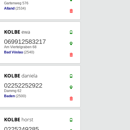
Gartenweg 576
Alland
(2534)
KOLBE
ewa
069912583217
Am Viertelgraben 68
Bad Vöslau
(2540)
KOLBE
daniela
02252252922
Dammg 62
Baden
(2500)
KOLBE
horst
0225249285