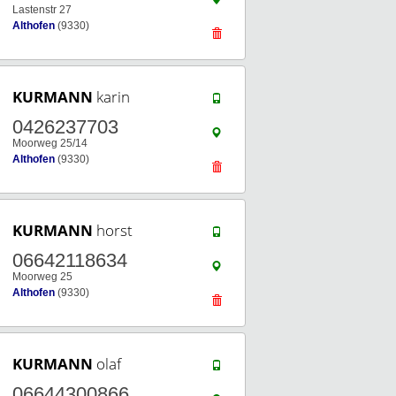
Lastenstr 27
Althofen
(9330)
KURMANN
karin
0426237703
Moorweg 25/14
Althofen
(9330)
KURMANN
horst
06642118634
Moorweg 25
Althofen
(9330)
KURMANN
olaf
06644300866