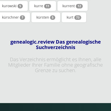
kurowski
kurre
kurrent
5
11
12
kürschner
kürsten
kurt
7
5
73
genealogic.review Das genealogische
Suchverzeichnis
Das Verzeichnis ermöglicht es Ihnen, alle
Mitglieder Ihrer Familie ohne geografische
Grenze zu suchen.