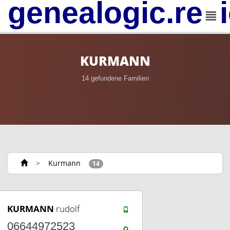
genealogic.rev
KURMANN
14 gefundene Familien
>
Kurmann
14
KURMANN
rudolf
06644972523