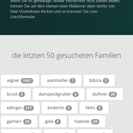
Wenn Sie im genealogic.review Verzeichnis nicht stehen wollen,
können Sie auf dem kleinen roten Mülleimer oben rechts von
Ihrer Visitenkarte klicken und so kommen Sie zum
Löschformular.
die letzten 50 gesucheten Familien
aigner
azetmüller
bibiza
1947
7
5
brust
danspeckgruber
duftner
5
5
28
edinger
enderlin
faltis
217
5
5
garherr
gole
habeler
36
8
69