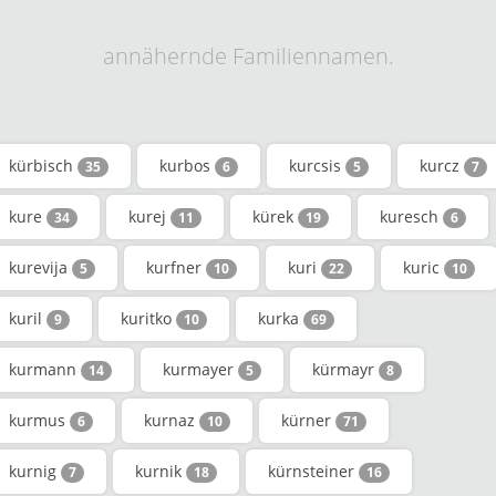
annähernde Familiennamen.
kürbisch
kurbos
kurcsis
kurcz
35
6
5
7
kure
kurej
kürek
kuresch
34
11
19
6
kurevija
kurfner
kuri
kuric
5
10
22
10
kuril
kuritko
kurka
9
10
69
kurmann
kurmayer
kürmayr
14
5
8
kurmus
kurnaz
kürner
6
10
71
kurnig
kurnik
kürnsteiner
7
18
16