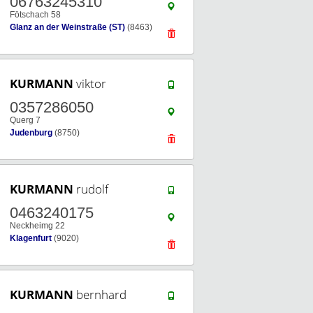
06763245310
Fötschach 58
Glanz an der Weinstraße (ST)
(8463)
KURMANN
viktor
0357286050
Querg 7
Judenburg
(8750)
KURMANN
rudolf
0463240175
Neckheimg 22
Klagenfurt
(9020)
KURMANN
bernhard