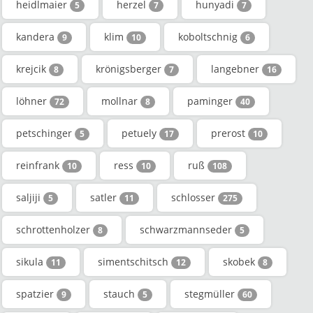
heidlmaier
herzel
hunyadi
5
7
7
kandera
klim
koboltschnig
9
10
6
krejcik
krönigsberger
langebner
8
7
16
löhner
mollnar
paminger
72
8
40
petschinger
petuely
prerost
5
17
10
reinfrank
ress
ruß
10
10
108
saljiji
satler
schlosser
5
11
275
schrottenholzer
schwarzmannseder
8
5
sikula
simentschitsch
skobek
11
12
8
spatzier
stauch
stegmüller
9
5
60