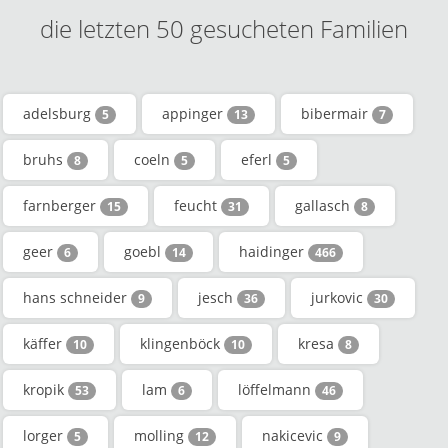
die letzten 50 gesucheten Familien
adelsburg
appinger
bibermair
5
13
7
bruhs
coeln
eferl
8
5
5
farnberger
feucht
gallasch
15
31
8
geer
goebl
haidinger
6
14
466
hans schneider
jesch
jurkovic
9
36
30
käffer
klingenböck
kresa
10
10
8
kropik
lam
löffelmann
53
6
46
lorger
molling
nakicevic
5
12
9