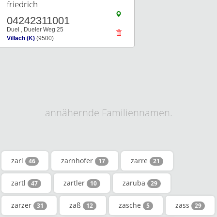
friedrich
04242311001
Duel , Dueler Weg 25
Villach (K)
(9500)
annähernde Familiennamen.
zarl
zarnhofer
zarre
46
17
21
zartl
zartler
zaruba
47
10
29
zarzer
zaß
zasche
zass
31
12
5
29