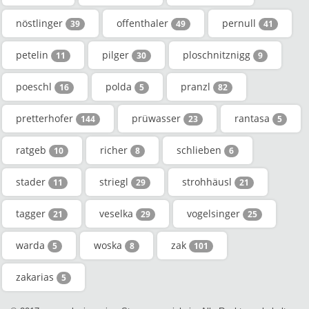
nöstlinger
offenthaler
pernull
39
49
41
petelin
pilger
ploschnitznigg
11
30
9
poeschl
polda
pranzl
16
5
82
pretterhofer
prüwasser
rantasa
144
23
5
ratgeb
richer
schlieben
10
8
6
stader
striegl
strohhäusl
11
29
21
tagger
veselka
vogelsinger
21
29
25
warda
woska
zak
5
8
101
zakarias
5