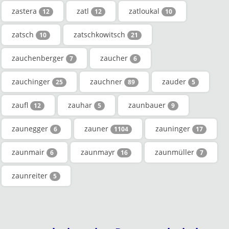
zastera
zatl
zatloukal
12
12
10
zatsch
zatschkowitsch
10
21
zauchenberger
zaucher
7
6
zauchinger
zauchner
zauder
25
89
5
zaufl
zauhar
zaunbauer
12
5
9
zaunegger
zauner
zauninger
6
1104
17
zaunmair
zaunmayr
zaunmüller
6
16
7
zaunreiter
5