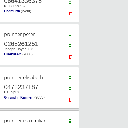
06641336378
Rathausstr 37
Ebenfurth
(2490)
prunner peter
0268261251
Joseph Haydn-G 2
Eisenstadt
(7000)
prunner elisabeth
0473237187
Hauptpl 3
Gmünd in Kärnten
(9853)
prunner maximilian