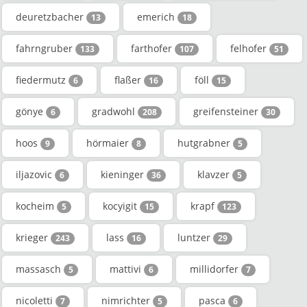
deuretzbacher
emerich
13
18
fahrngruber
farthofer
felhofer
133
107
51
fiedermutz
flaßer
föll
6
16
15
gönye
gradwohl
greifensteiner
6
208
30
hoos
hörmaier
hutgrabner
9
8
5
iljazovic
kieninger
klavzer
6
36
5
kocheim
kocyigit
krapf
5
15
123
krieger
lass
luntzer
243
16
29
massasch
mattivi
millidorfer
5
6
7
nicoletti
nimrichter
pasca
7
5
6