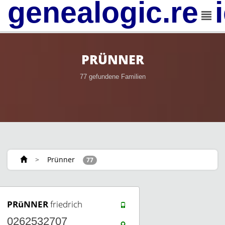
genealogic.rev
PRÜNNER
77 gefundene Familien
>
Prünner
77
PRüNNER
friedrich
0262532707