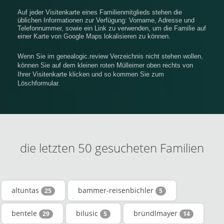
Auf jeder Visitenkarte eines Familienmitglieds stehen die
üblichen Informationen zur Verfügung: Vorname, Adresse und
Telefonnummer, sowie ein Link zu verwenden, um die Familie auf
einer Karte von Google Maps lokalisieren zu können.
Wenn Sie im genealogic.review Verzeichnis nicht stehen wollen,
können Sie auf dem kleinen roten Mülleimer oben rechts von
Ihrer Visitenkarte klicken und so kommen Sie zum
Löschformular.
die letzten 50 gesucheten Familien
altuntas
bammer-reisenbichler
25
5
bentele
bilusic
bründlmayer
29
5
14