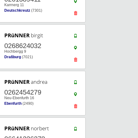
Karrnerg 11
Deutschkreutz
(7301)
PRüNNER
birgit
0268624032
Hochbergg 9
Draßburg
(7021)
PRüNNER
andrea
0262454279
Neu-Ebenfurth 16
Ebenfurth
(2490)
PRüNNER
norbert