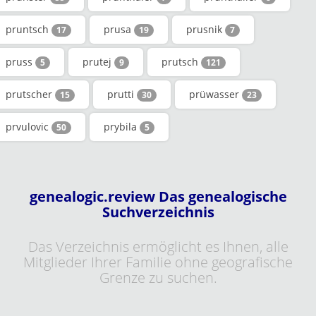
pruntsch
prusa
prusnik
17
19
7
pruss
prutej
prutsch
5
9
121
prutscher
prutti
prüwasser
15
30
23
prvulovic
prybila
50
5
genealogic.review Das genealogische
Suchverzeichnis
Das Verzeichnis ermöglicht es Ihnen, alle
Mitglieder Ihrer Familie ohne geografische
Grenze zu suchen.