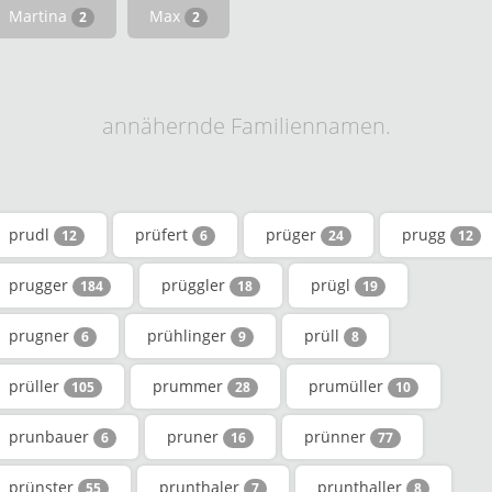
Martina
Max
2
2
annähernde Familiennamen.
prudl
prüfert
prüger
prugg
12
6
24
12
prugger
prüggler
prügl
184
18
19
prugner
prühlinger
prüll
6
9
8
prüller
prummer
prumüller
105
28
10
prunbauer
pruner
prünner
6
16
77
prünster
prunthaler
prunthaller
55
7
8