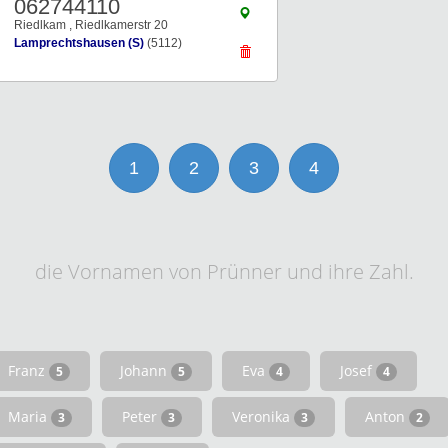
062744110
Riedlkam , Riedlkamerstr 20
Lamprechtshausen (S)
(5112)
1
2
3
4
die Vornamen von Prünner und ihre Zahl.
Franz
Johann
Eva
Josef
5
5
4
4
Maria
Peter
Veronika
Anton
3
3
3
2