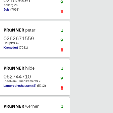
021608491
Kellerg 26
Jois
(7093)
PRüNNER
peter
0262671559
Hauptstr 42
Krensdorf
(7031)
PRüNNER
hilde
062744710
Riedlkam , Riedlkamerstr 20
Lamprechtshausen (S)
(5112)
PRüNNER
werner