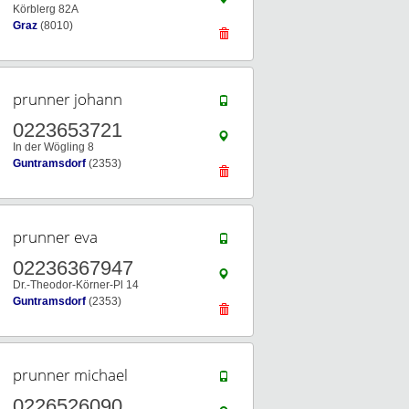
Körblerg 82A
Graz
(8010)
prunner johann
0223653721
In der Wögling 8
Guntramsdorf
(2353)
prunner eva
02236367947
Dr.-Theodor-Körner-Pl 14
Guntramsdorf
(2353)
prunner michael
0226526090