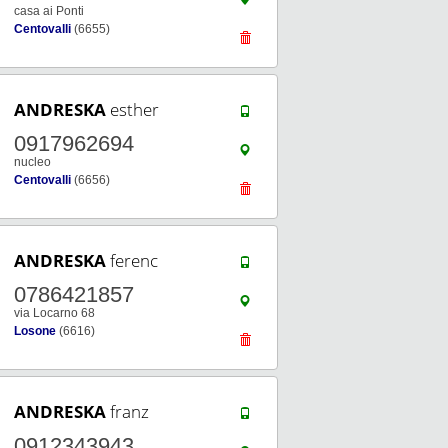
casa ai Ponti
Centovalli
(6655)
ANDRESKA
esther
0917962694
nucleo
Centovalli
(6656)
ANDRESKA
ferenc
0786421857
via Locarno 68
Losone
(6616)
ANDRESKA
franz
0912343943