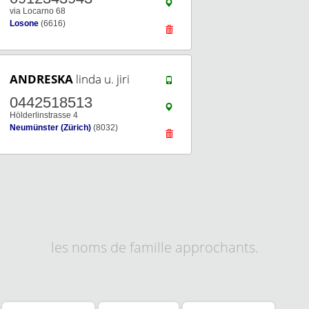
via Locarno 68
Losone
(6616)
ANDRESKA
linda u. jiri
0442518513
Hölderlinstrasse 4
Neumünster (Zürich)
(8032)
les noms de famille approchants.