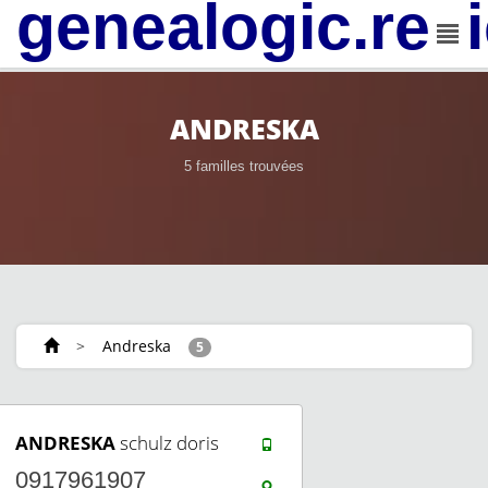
genealogic.rev
ANDRESKA
5 familles trouvées
>
Andreska
5
ANDRESKA
schulz doris
0917961907