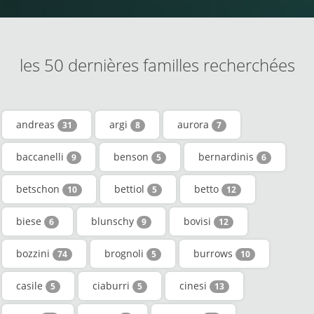
les 50 dernières familles recherchées
andreas
argi
aurora
31
8
7
baccanelli
benson
bernardinis
9
5
6
betschon
bettiol
betto
10
5
12
biese
blunschy
bovisi
6
9
12
bozzini
brognoli
burrows
74
5
10
casile
ciaburri
cinesi
5
5
13