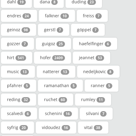
dahl
dana
duding
19
8
23
endres
falkner
freiss
24
10
7
geinoz
gerstl
göppel
98
7
7
gozzer
guigoz
haefelfinger
7
25
6
hirt
hofer
jeannet
541
2409
53
music
natterer
nedeljkovic
13
13
8
pfahrer
ramanathan
ranner
5
5
5
reding
ruchet
rumley
32
60
11
scalvedi
schenini
silvani
6
16
7
syfrig
vidoudez
vital
20
16
38