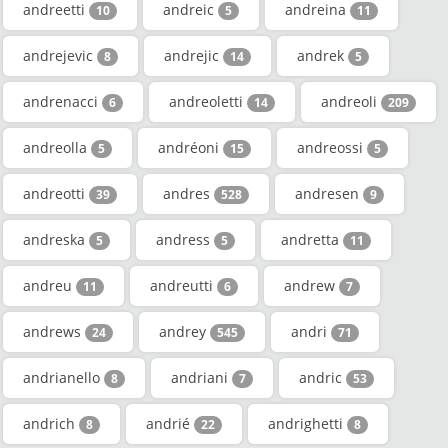
andreetti
andreic
andreina
10
5
11
andrejevic
andrejic
andrek
8
14
5
andrenacci
andreoletti
andreoli
6
14
209
andreolla
andréoni
andreossi
5
15
5
andreotti
andres
andresen
39
528
9
andreska
andress
andretta
5
5
11
andreu
andreutti
andrew
11
6
7
andrews
andrey
andri
24
545
71
andrianello
andriani
andric
8
7
53
andrich
andrié
andrighetti
8
22
8