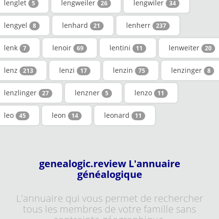
lenglet
lengweiler
lengwiler
5
26
34
lengyel
lenhard
lenherr
8
21
237
lenk
lenoir
lentini
lenweiter
7
69
11
20
lenz
lenzi
lenzin
lenzinger
213
17
75
8
lenzlinger
lenzner
lenzo
27
5
11
leo
leon
leonard
45
14
11
genealogic.review L'annuaire
généalogique
L'annuaire qui vous permet de rechercher
tous les membres de votre famille sans