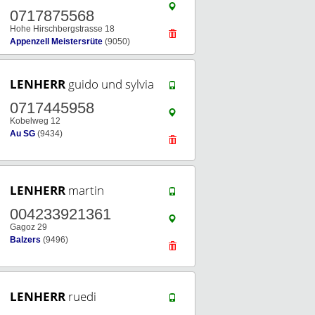
0717875568
Hohe Hirschbergstrasse 18
Appenzell Meistersrüte
(9050)
LENHERR
guido und sylvia
0717445958
Kobelweg 12
Au SG
(9434)
LENHERR
martin
004233921361
Gagoz 29
Balzers
(9496)
LENHERR
ruedi