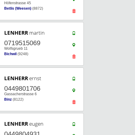
Höfenstrasse 45
Betlis (Weesen)
(8872)
LENHERR
martin
0719515069
Wolfsgrueb 11
Bichwil
(9248)
LENHERR
ernst
0449801706
Gassacherstrasse 6
Binz
(8122)
LENHERR
eugen
0449804931