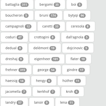
battaglia
bergomi
boi
311
35
5
boucheron
bruni
bytyqi
5
174
96
campagnoli
caretti
ceresola
12
33
8
coduri
crottogini
dall'agnola
47
8
5
dedual
delémont
dojcinovic
8
19
5
dreshaj
eigenheer
flater
9
101
10
frehner
george
gindre
315
54
17
haessig
hengy
hüther
14
6
11
jacomella
kerkhof
kroh
7
7
6
landry
lanoir
lena
57
9
11