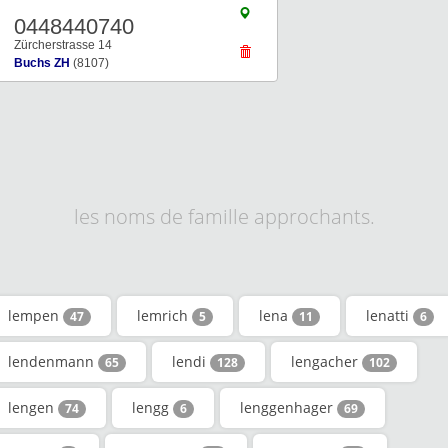
0448440740
Zürcherstrasse 14
Buchs ZH
(8107)
les noms de famille approchants.
lempen
lemrich
lena
lenatti
47
5
11
6
lendenmann
lendi
lengacher
65
128
102
lengen
lengg
lenggenhager
74
6
69