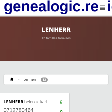
genealogic.rev
LENHERR
12 familles trouvées
>
Lenherr
12
LENHERR
helen u. karl
0712780464