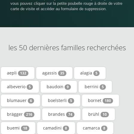
vous pouvez cliquer sur la petite poubelle rouge à droite de votre
carte de visite et accéder au formulaire de suppression.
les 50 dernières familles recherchées
aepli
agassis
alagia
132
35
5
albeverio
baudoin
berrini
5
9
5
blumauer
boelsterli
bornet
6
5
180
brägger
brandes
brühl
216
74
10
buemi
camadini
camarca
18
8
8