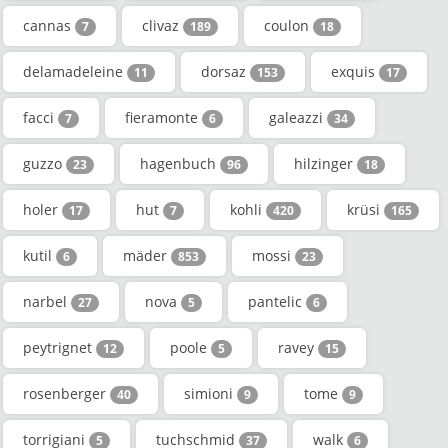
cannas
clivaz
coulon
7
189
18
delamadeleine
dorsaz
exquis
11
153
17
facci
fieramonte
galeazzi
7
6
34
guzzo
hagenbuch
hilzinger
23
96
18
holer
hut
kohli
krüsi
17
7
420
165
kutil
mäder
mossi
6
853
23
narbel
nova
pantelic
27
5
6
peytrignet
poole
ravey
12
5
15
rosenberger
simioni
tome
40
9
9
torrigiani
tuchschmid
walk
5
37
6