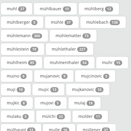
muhl
mühlbauer
mühlberg
27
15
12
mühlberger
mühle
mühlebach
5
37
138
mühlemann
mühlematter
360
73
mühlestein
mühlethaler
19
227
mühlheim
muhmenthaler
muhr
85
54
15
muino
mujanovic
mujcinovic
6
9
5
muji
mujic
mujkanovic
10
13
10
mujkic
mujovi
mulaj
8
5
18
mulaku
mülchi
mülder
5
33
11
mülhaupt
mulle
müllener
12
10
37