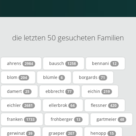
die letzten 50 gesucheten Familien
ahrens
bausch
bennani
2984
1258
12
blom
blümle
borgards
204
6
71
damert
ebbrecht
eichin
25
77
219
eichler
ellerbrok
flessner
2681
64
420
franken
frohberger
gartmeier
1733
13
48
gerwinat
graeper
henopp
39
207
15