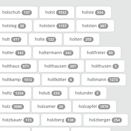
holschuh
holst
holste
137
1932
504
holsteg
holstein
holsten
30
1157
387
holt
holte
holten
411
122
205
holter
holtermann
holtfreter
142
342
80
holthaus
holthausen
holthusen
671
307
5
holtkamp
holtkötter
holtmann
1012
6
1273
holtz
holub
holunder
1234
233
5
holz
holzamer
holzapfel
3086
26
1979
holzbauer
holzberg
holzberger
173
130
254