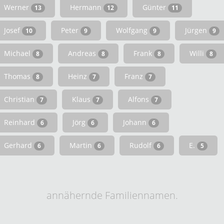
Werner
Hermann
Günter
13
12
11
Josef
Peter
Wolfgang
Jürgen
10
9
9
9
Michael
Andreas
Frank
Willi
8
8
8
8
Thomas
Heinz
Franz
8
7
7
Christian
Klaus
Alfons
7
7
7
Reinhard
Jörg
Johann
6
6
6
Gerhard
Martin
Rudolf
E.
6
6
6
5
annähernde Familiennamen.