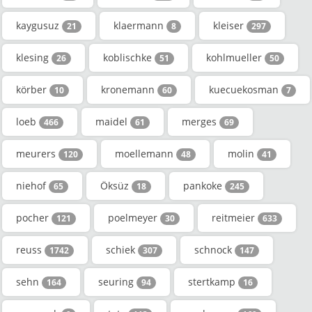
kaygusuz
klaermann
kleiser
21
8
297
klesing
koblischke
kohlmueller
26
51
50
körber
kronemann
kuecuekosman
10
60
7
loeb
maidel
merges
466
61
69
meurers
moellemann
molin
120
48
41
niehof
Öksüz
pankoke
65
18
245
pocher
poelmeyer
reitmeier
121
30
633
reuss
schiek
schnock
1742
307
147
sehn
seuring
stertkamp
164
94
16