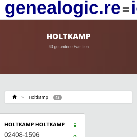
genealogic.rev
HOLTKAMP
43 gefundene Familien
>
Holtkamp
43
HOLTKAMP
HOLTKAMP
02408-1596