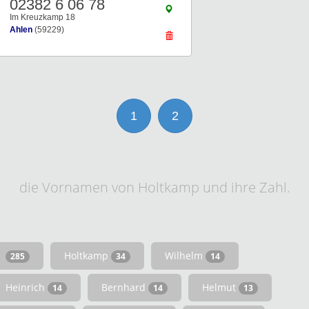
02382 6 06 78
Im Kreuzkamp 18
Ahlen
(59229)
1
2
die Vornamen von Holtkamp und ihre Zahl.
Holtkamp
Wilhelm
285
34
14
Heinrich
Bernhard
Helmut
14
14
13