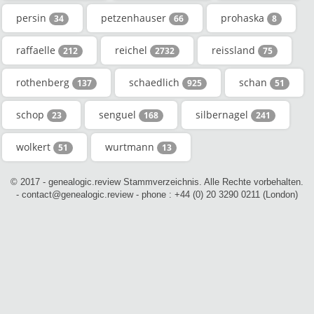
persin
petzenhauser
prohaska
34
66
8
raffaelle
reichel
reissland
212
2732
75
rothenberg
schaedlich
schan
137
925
51
schop
senguel
silbernagel
23
168
241
wolkert
wurtmann
51
13
© 2017 - genealogic.review Stammverzeichnis. Alle Rechte vorbehalten.
- contact@genealogic.review - phone : +44 (0) 20 3290 0211 (London)