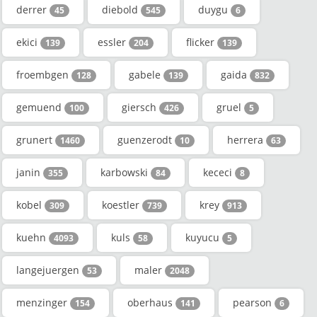
derrer
diebold
duygu
45
545
6
ekici
essler
flicker
139
204
139
froembgen
gabele
gaida
128
139
832
gemuend
giersch
gruel
100
426
5
grunert
guenzerodt
herrera
1460
10
63
janin
karbowski
kececi
355
84
8
kobel
koestler
krey
309
739
913
kuehn
kuls
kuyucu
4093
58
5
langejuergen
maler
53
2048
menzinger
oberhaus
pearson
154
141
6