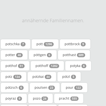
annähernde Familiennamen.
potschka
pott
pottbrock
7
1296
9
potter
pöttgen
potthast
46
6
689
potthof
potthoff
potyka
51
1282
6
potz
potzkai
pötzl
134
44
5
pötzsch
poulsen
pour
6
23
122
poyraz
pozo
pracht
9
24
555