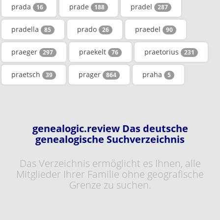
prada
prade
pradel
16
188
287
pradella
prado
praedel
85
26
90
praeger
praekelt
praetorius
297
76
231
praetsch
prager
praha
39
864
5
genealogic.review Das deutsche
genealogische Suchverzeichnis
Das Verzeichnis ermöglicht es Ihnen, alle
Mitglieder Ihrer Familie ohne geografische
Grenze zu suchen.