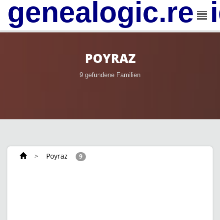
genealogic.rev
POYRAZ
9 gefundene Familien
>
Poyraz
9