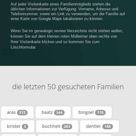
Auf jeder Visitenkarte eines Familienmitglieds stehen die
üblichen Informationen zur Verfügung: Vorname, Adresse und
Telefonnummer, sowie ein Link zu verwenden, um die Familie auf
einer Karte von Google Maps lokalisieren zu können.
Wenn Sie im genealogic.review Verzeichnis nicht stehen wollen,
können Sie auf dem kleinen roten Mülleimer oben rechts von
Ihrer Visitenkarte klicken und so kommen Sie zum
Löschformular.
die letzten 50 gesucheten Familien
aras
baatz
bingoel
315
344
110
brister
buchheit
dentler
5
263
188