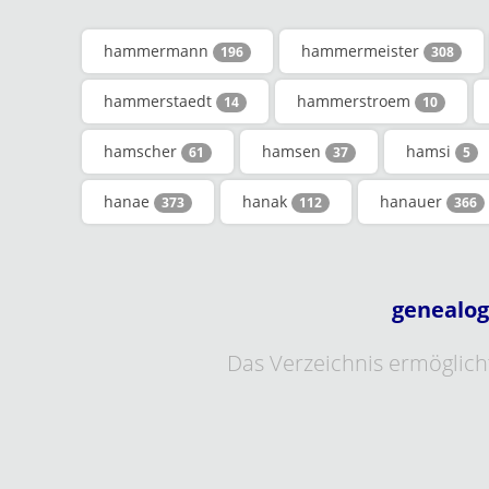
hammermann
hammermeister
196
308
hammerstaedt
hammerstroem
14
10
hamscher
hamsen
hamsi
61
37
5
hanae
hanak
hanauer
373
112
366
genealog
Das Verzeichnis ermöglicht