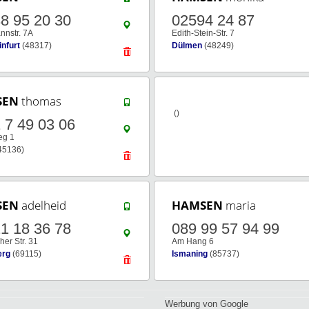
8 95 20 30
02594 24 87
nnstr. 7A
Edith-Stein-Str. 7
nfurt
(48317)
Dülmen
(48249)
SEN
thomas
()
 7 49 03 06
eg 1
45136)
SEN
adelheid
HAMSEN
maria
1 18 36 78
089 99 57 94 99
er Str. 31
Am Hang 6
erg
(69115)
Ismaning
(85737)
Werbung von Google