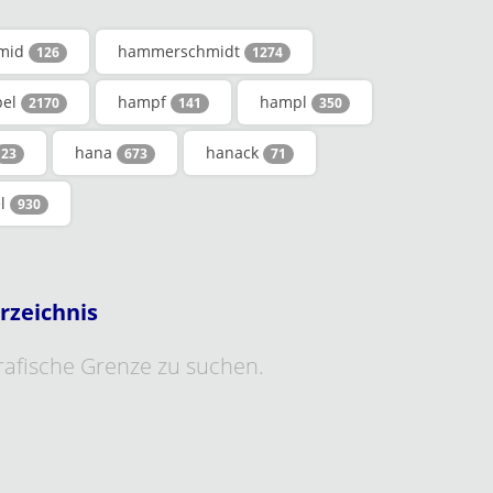
mid
hammerschmidt
126
1274
pel
hampf
hampl
2170
141
350
hana
hanack
23
673
71
el
930
rzeichnis
grafische Grenze zu suchen.