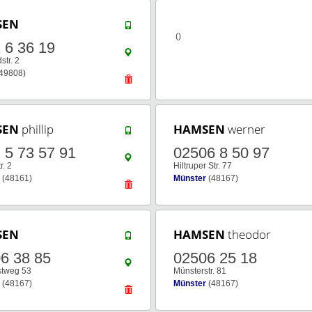
SEN
()
 6 36 19
str. 2
49808)
SEN
phillip
HAMSEN
werner
 5 73 57 91
02506 8 50 97
r. 2
Hiltruper Str. 77
(48161)
Münster
(48167)
SEN
HAMSEN
theodor
6 38 85
02506 25 18
stweg 53
Münsterstr. 81
(48167)
Münster
(48167)