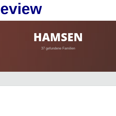
review
HAMSEN
37 gefundene Familien