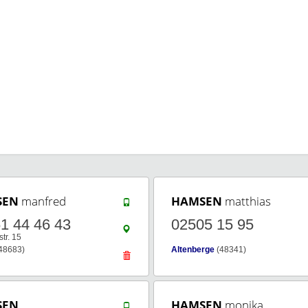
SEN
manfred
HAMSEN
matthias
1 44 46 43
02505 15 95
tr. 15
48683)
Altenberge
(48341)
SEN
HAMSEN
monika