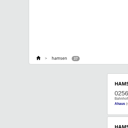
>
hamsen
37
HAM
0256
Bahnhofs
Ahaus
(
HAM