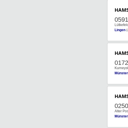
HAM
0591
Lütkefeld
Lingen
(
HAM
0172
Kurneyst
Münster
HAM
0250
Alter Po
Münster