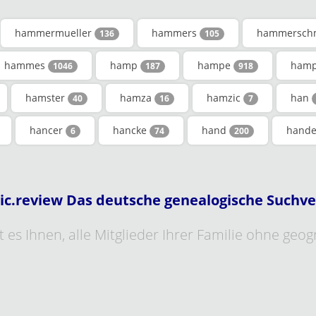
hammermueller
hammers
hammersch
136
105
hammes
hamp
hampe
ham
1046
187
918
hamster
hamza
hamzic
han
40
16
7
hancer
hancke
hand
hand
6
74
200
ic.review Das deutsche genealogische Suchve
 es Ihnen, alle Mitglieder Ihrer Familie ohne geo