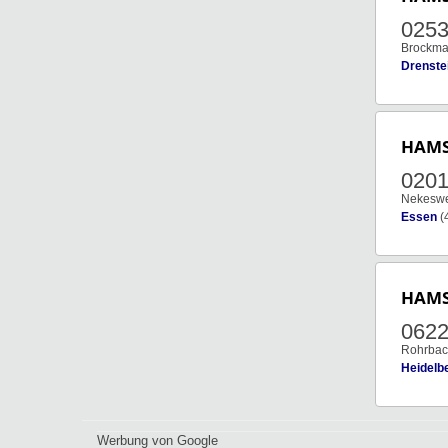
0253
Brockma
Drenstei
HAM
0201
Nekesw
Essen
(
HAM
0622
Rohrbach
Heidelb
Werbung von Google