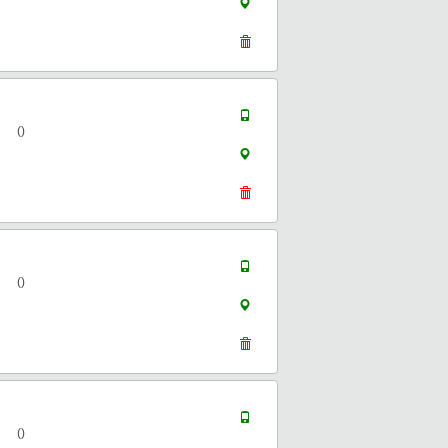
()
()
()