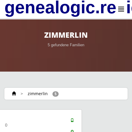
genealogic.rev
ZIMMERLIN
5 gefundene Familien
>
zimmerlin
5
()