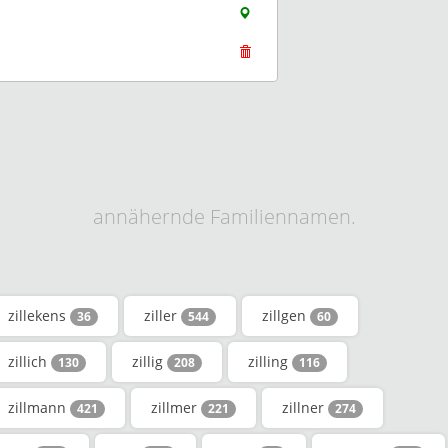
annähernde Familiennamen.
zillekens
ziller
zillgen
36
544
60
zillich
zillig
zilling
130
208
116
zillmann
zillmer
zillner
421
221
274