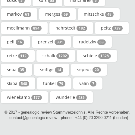
kukic
kuls
malcharek
5
58
5
markov
merges
mitzschke
61
69
48
moellmann
nahrstedt
peitz
894
182
739
peli
prenzel
radetzky
16
331
83
reike
schalk
schiele
112
1202
1328
seba
seiffge
sepeur
35
14
20
skiba
tunkel
valin
548
79
7
wienekamp
wunderle
177
435
© 2017 - genealogic.review Stammverzeichnis. Alle Rechte vorbehalten.
- contact@genealogic.review - phone : +44 (0) 20 3290 0211 (London)