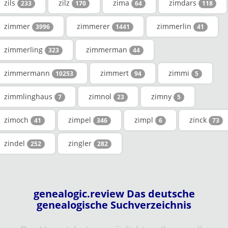
zils
zilz
zima
zimdars
233
170
64
118
zimmer
zimmerer
zimmerlin
3996
1441
41
zimmerling
zimmerman
323
44
zimmermann
zimmert
zimmi
10253
94
5
zimmlinghaus
zimnol
zimny
7
23
5
zimoch
zimpel
zimpl
zinck
41
346
6
73
zindel
zingler
252
282
genealogic.review Das deutsche
genealogische Suchverzeichnis