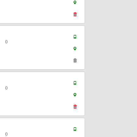
()
()
()