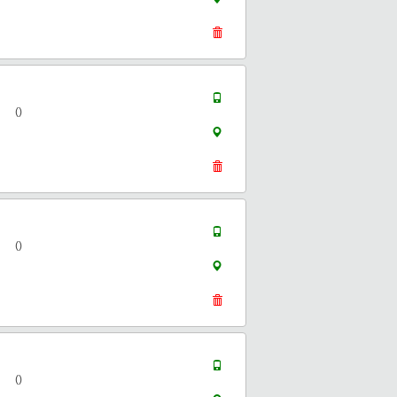
()
()
()