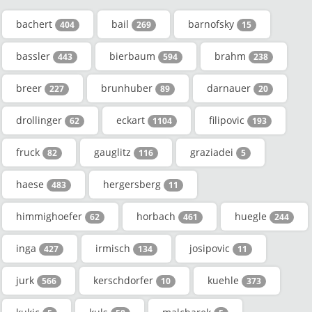
bachert
bail
barnofsky
404
269
15
bassler
bierbaum
brahm
443
594
238
breer
brunhuber
darnauer
227
89
20
drollinger
eckart
filipovic
62
1104
193
fruck
gauglitz
graziadei
82
116
5
haese
hergersberg
483
11
himmighoefer
horbach
huegle
62
461
244
inga
irmisch
josipovic
427
134
11
jurk
kerschdorfer
kuehle
566
10
373