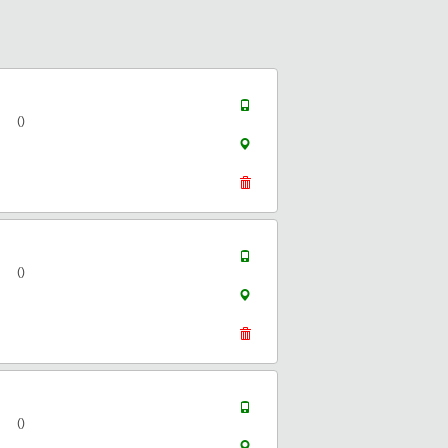
()
()
()