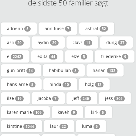
de sidste 50 familier søgt
adrienn
ann-luise
ashraf
5
7
52
asli
aydin
clavs
dung
20
29
11
37
e
edita
elze
friederike
2242
44
5
9
gun-britt
habibullah
hanan
14
8
132
hans-arne
hinda
holg
5
10
12
ilze
jacoba
jeff
jess
19
7
246
805
karen-marie
kaveh
kirk
109
9
6
kirstine
laur
luma
1044
22
6