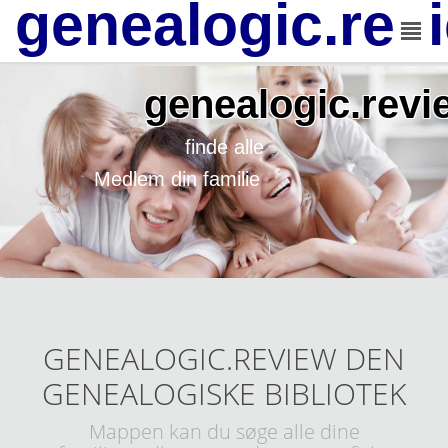
genealogic.rev
genealogic.revi
finde alle
Medlem din familie
GENEALOGIC.REVIEW DEN
GENEALOGISKE BIBLIOTEK
Mappen kan du søge alle dine