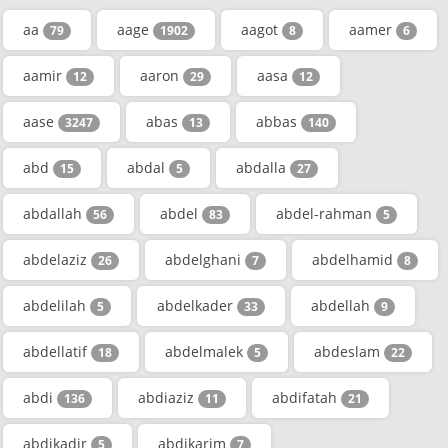
aa
aage
aagot
aamer
79
1902
8
6
aamir
aaron
aasa
12
29
12
aase
abas
abbas
3247
13
140
abd
abdal
abdalla
15
5
27
abdallah
abdel
abdel-rahman
56
83
5
abdelaziz
abdelghani
abdelhamid
26
7
8
abdelilah
abdelkader
abdellah
5
33
9
abdellatif
abdelmalek
abdeslam
18
5
22
abdi
abdiaziz
abdifatah
136
11
21
abdikadir
abdikarim
5
7