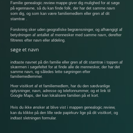
Familie genealogic.review mappe giver dig mulighed for at søge
på egennavne, så du kan finde folk, der har det samme navn
som dig, og som kan være familiemedlem eller gren af ​​dit
stamtræ .
Forskning sker uden geografiske begrænsninger, og afhængigt af
betydningen af ​​antallet af mennesker med samme navn, derefter
filtreres efter navn eller afdeling.
søge et navn
indtaste navnet på din familie eller gren af ​​dit stamtræ i toppen af
​​skærmen i søgefeltet for at finde alle de mennesker, der har det
samme navn, og således lette søgningen efter
familiemedlemmer.
Hver visitkort af et familiemedlem, har du den sædvanlige
oplysninger, navn, adresse og telefonnummer, og et link til
Google Maps, der kan lokalisere familien på et kort.
Hvis du ikke ønsker at blive vist i mappen genealogic.review,
kan du klikke på den lille røde papirkurv lige på dit visitkort, og
indtast sletningen formular.