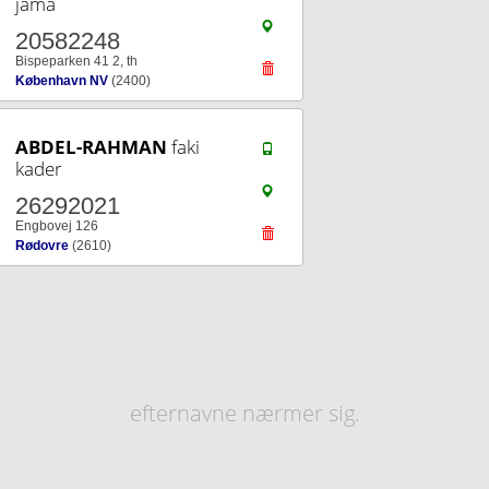
jama
20582248
Bispeparken 41 2, th
København NV
(2400)
ABDEL-RAHMAN
faki
kader
26292021
Engbovej 126
Rødovre
(2610)
efternavne nærmer sig.