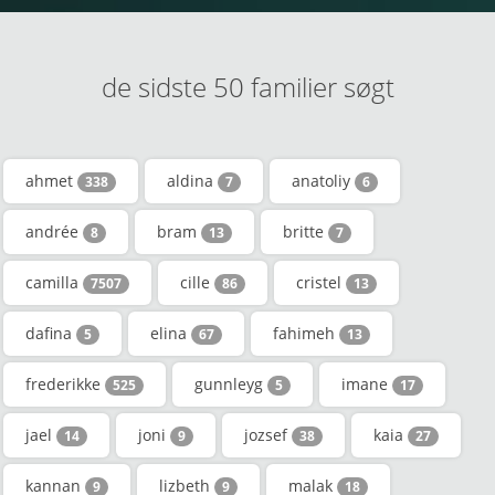
de sidste 50 familier søgt
ahmet
aldina
anatoliy
338
7
6
andrée
bram
britte
8
13
7
camilla
cille
cristel
7507
86
13
dafina
elina
fahimeh
5
67
13
frederikke
gunnleyg
imane
525
5
17
jael
joni
jozsef
kaia
14
9
38
27
kannan
lizbeth
malak
9
9
18