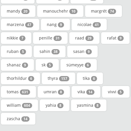
mandy
manouchehr
margrét
20
10
74
marzena
nang
nicolae
47
9
41
nikkie
penille
raad
rafat
7
31
29
9
ruban
sahin
sasan
5
38
9
shanaz
sk
sümeyye
9
5
6
thorhildur
thyra
tika
6
157
6
tomas
umran
vika
vivvi
631
8
14
5
william
yahia
yasmina
604
8
8
zascha
14