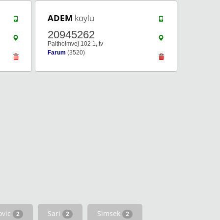
ADEM
koylü
20945262
Paltholmvej 102 1, tv
Farum
(3520)
ovic
Sari
Simsek
2
2
2