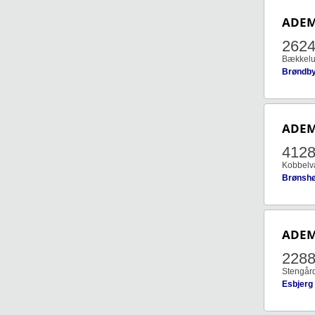
ADE
262
Bækkelu
Brøndby
ADE
4128
Kobbelvæ
Brønshø
ADE
228
Stengård
Esbjerg