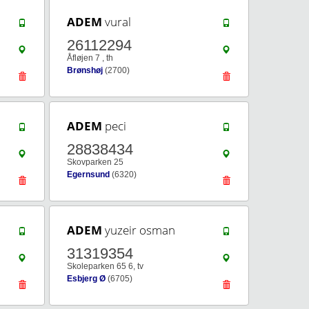
ADEM
vural
26112294
Åfløjen 7 , th
Brønshøj
(2700)
ADEM
peci
28838434
Skovparken 25
Egernsund
(6320)
ADEM
yuzeir osman
31319354
Skoleparken 65 6, tv
Esbjerg Ø
(6705)