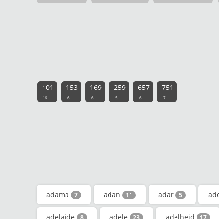
101
153
169
259
657
751
16
6
6
5
6
7
adama
adan
adar
ad
7
11
5
adelaide
adele
adelheid
8
23
17