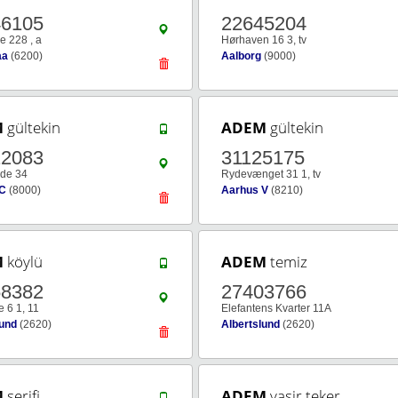
46105
22645204
e 228 , a
Hørhaven 16 3, tv
aa
(6200)
Aalborg
(9000)
M
gültekin
ADEM
gültekin
12083
31125175
ade 34
Rydevænget 31 1, tv
 C
(8000)
Aarhus V
(8210)
M
köylü
ADEM
temiz
58382
27403766
 6 1, 11
Elefantens Kvarter 11A
lund
(2620)
Albertslund
(2620)
M
serifi
ADEM
yasir teker