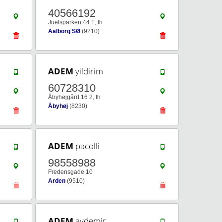
40566192
Juelsparken 44 1, th
Aalborg SØ
(9210)
ADEM
yildirim
60728310
Åbyhøjgård 16 2, th
Åbyhøj
(8230)
ADEM
pacolli
98558988
Fredensgade 10
Arden
(9510)
ADEM
aydemir