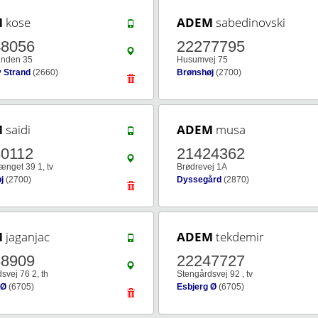
M
kose
ADEM
sabedinovski
48056
22277795
nden 35
Husumvej 75
 Strand
(2660)
Brønshøj
(2700)
M
saidi
ADEM
musa
0112
21424362
nget 39 1, tv
Brødrevej 1A
j
(2700)
Dyssegård
(2870)
M
jaganjac
ADEM
tekdemir
88909
22247727
svej 76 2, th
Stengårdsvej 92 , tv
 Ø
(6705)
Esbjerg Ø
(6705)