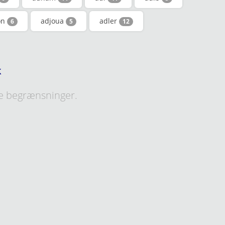
on
adjoua
adler
6
5
12
k
e begrænsninger.