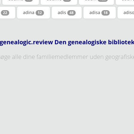
e
adina
adis
adisa
adis
22
12
48
18
genealogic.review Den genealogiske bibliote
øge alle dine familiemedlemmer uden geografisk