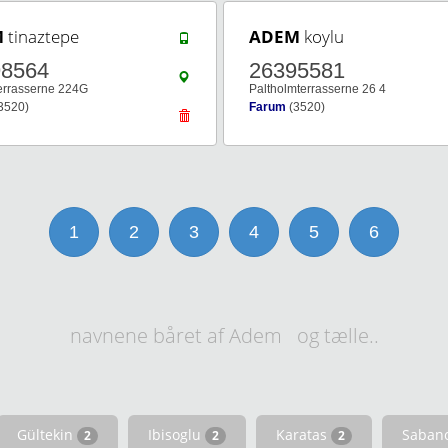
M
tinaztepe
ADEM
koylu
98564
26395581
errasserne 224G
Paltholmterrasserne 26 4
3520)
Farum
(3520)
1
2
3
4
5
6
navnene båret af Adem og tælle..
Gültekin
Ibisoglu
Karatas
Saban
2
2
2