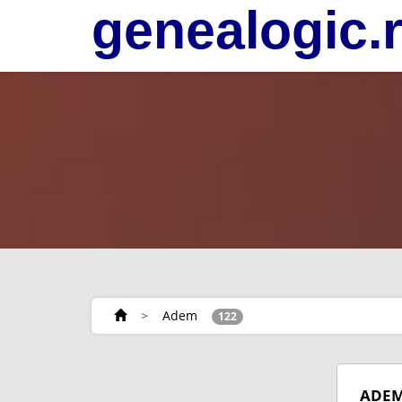
genealogic.
>
Adem
122
ADE