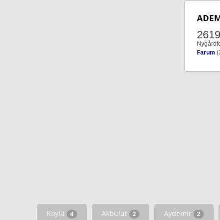
ADE
261
Nygårdt
Farum
(
Koylü
Akbulut
Aydemir
4
2
2