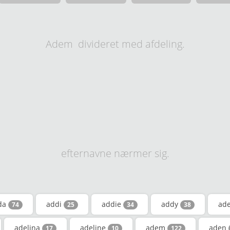
Adem divideret med afdeling.
efternavne nærmer sig.
da
addi
addie
addy
ad
74
25
34
38
adelina
adeline
adem
aden
17
10
122