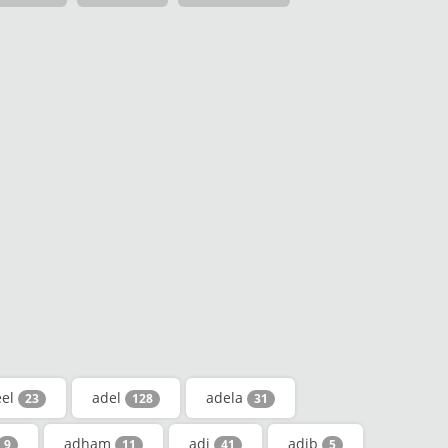
eel
adel
adela
23
128
31
adham
adi
adib
9
11
41
5