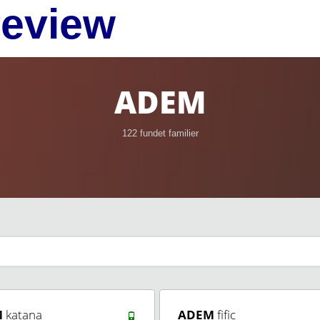
review
ADEM
122 fundet familier
M
katana
ADEM
fific