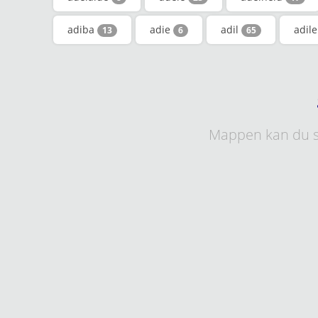
adiba
adie
adil
adil
13
6
65
Mappen kan du s