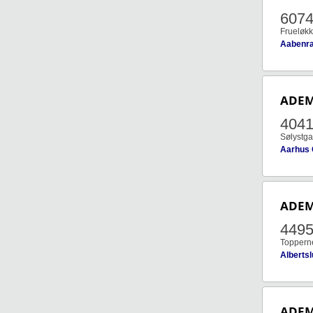
607
Frueløkk
Aabenr
ADE
404
Sølystg
Aarhus
ADE
449
Topperne
Alberts
ADE