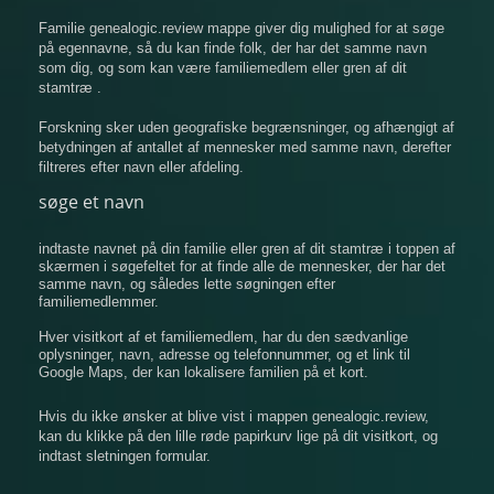
Familie genealogic.review mappe giver dig mulighed for at søge
på egennavne, så du kan finde folk, der har det samme navn
som dig, og som kan være familiemedlem eller gren af ​​dit
stamtræ .
Forskning sker uden geografiske begrænsninger, og afhængigt af
betydningen af ​​antallet af mennesker med samme navn, derefter
filtreres efter navn eller afdeling.
søge et navn
indtaste navnet på din familie eller gren af ​​dit stamtræ i toppen af
​​skærmen i søgefeltet for at finde alle de mennesker, der har det
samme navn, og således lette søgningen efter
familiemedlemmer.
Hver visitkort af et familiemedlem, har du den sædvanlige
oplysninger, navn, adresse og telefonnummer, og et link til
Google Maps, der kan lokalisere familien på et kort.
Hvis du ikke ønsker at blive vist i mappen genealogic.review,
kan du klikke på den lille røde papirkurv lige på dit visitkort, og
indtast sletningen formular.