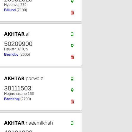
Hybenvej 279
Billund
(7190)
AKHTAR
ali
50209900
Højkær 37 8, tv
Brøndby
(2605)
AKHTAR
parwaiz
38111503
Hegnshusene 163
Brønshøj
(2700)
AKHTAR
naeemikhah