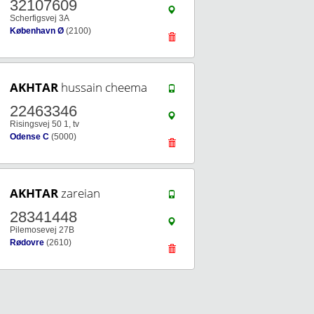
32107609
Scherfigsvej 3A
København Ø
(2100)
AKHTAR
hussain cheema
22463346
Risingsvej 50 1, tv
Odense C
(5000)
AKHTAR
zareian
28341448
Pilemosevej 27B
Rødovre
(2610)