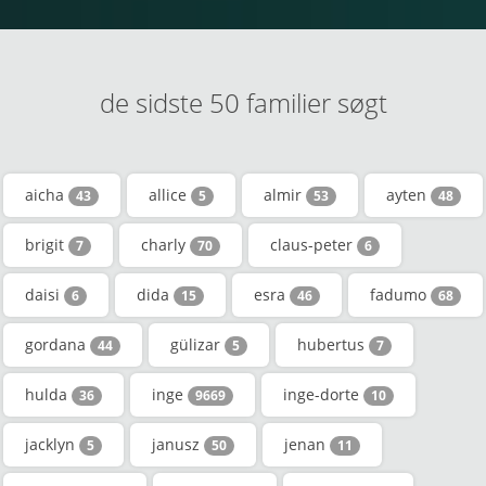
de sidste 50 familier søgt
aicha
allice
almir
ayten
43
5
53
48
brigit
charly
claus-peter
7
70
6
daisi
dida
esra
fadumo
6
15
46
68
gordana
gülizar
hubertus
44
5
7
hulda
inge
inge-dorte
36
9669
10
jacklyn
janusz
jenan
5
50
11