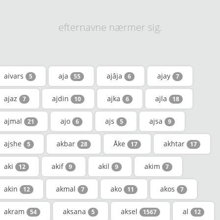
efternavne nærmer sig.
aivars
aja
ajâja
ajay
5
55
6
7
ajaz
ajdin
ajka
ajla
7
10
6
18
ajmal
ajo
ajs
ajsa
21
6
5
9
ajshe
akbar
Åke
akhtar
5
28
17
17
aki
akif
akil
akim
12
9
9
7
akin
akmal
ako
akos
12
7
11
7
akram
aksana
aksel
al
54
5
1567
12