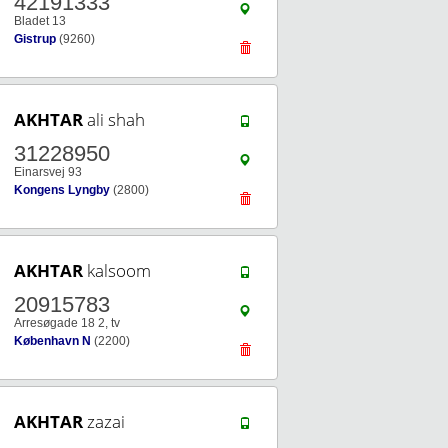
42191333
Bladet 13
Gistrup
(9260)
AKHTAR
ali shah
31228950
Einarsvej 93
Kongens Lyngby
(2800)
AKHTAR
kalsoom
20915783
Arresøgade 18 2, tv
København N
(2200)
AKHTAR
zazai