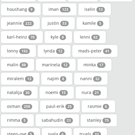
houshang
iman
iselin
9
123
13
jeannie
justin
kamile
222
53
5
karl-heinz
kyle
lenni
70
8
62
lonny
lynda
mads-peter
192
12
41
malin
marinela
minka
88
12
17
miralem
najim
nanni
13
8
32
natalija
noemi
nura
30
15
21
osman
paul-erik
rasmie
258
25
6
rimma
sabahudin
stanley
5
23
75
steen-ove
svala
truels
5
6
33