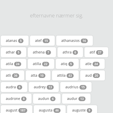
efternavne nærmer sig.
atanas
atef
athanasios
5
15
16
athar
athena
athra
atif
5
7
6
27
atila
atilla
atiq
atle
24
22
5
24
atli
atta
attila
aud
36
10
43
20
audra
audrey
audrius
6
13
15
audrone
audun
audur
8
6
13
august
augusta
auguste
187
46
9