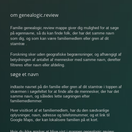
om genealogic.review
Familie genealogic.review mappe giver dig mulighed for at søge
på egennavne, så du kan finde folk, der har det samme navn
som dig, og som kan være familiemedlem eller gren af ​​dit
stamtræ .
Forskning sker uden geografiske begrænsninger, og afhængigt af
betydningen af ​​antallet af mennesker med samme navn, derefter
filtreres efter navn eller afdeling.
søge et navn
indtaste navnet på din familie eller gren af ​​dit stamtræ i toppen af
​​skærmen i søgefeltet for at finde alle de mennesker, der har det
samme navn, og således lette søgningen efter
familiemedlemmer.
Hver visitkort af et familiemedlem, har du den sædvanlige
oplysninger, navn, adresse og telefonnummer, og et link til
Google Maps, der kan lokalisere familien på et kort.
Hvis du ikke ønsker at blive vist i mappen genealogic.review,