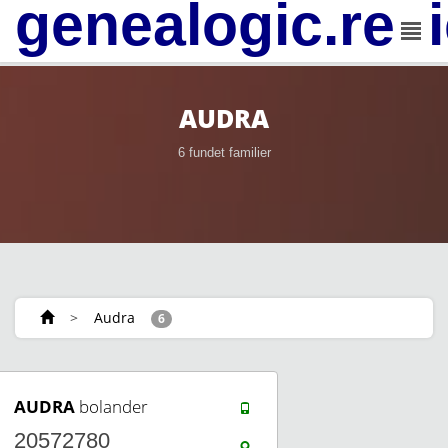
genealogic.rev
AUDRA
6 fundet familier
>
Audra
6
AUDRA
bolander
20572780