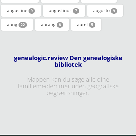
augustine
augustinus
augusto
9
7
9
aung
aurang
aurel
22
8
5
genealogic.review Den genealogiske
bibliotek
Mappen kan du søge alle dine
familiemedlemmer uden geografiske
begrænsninger.