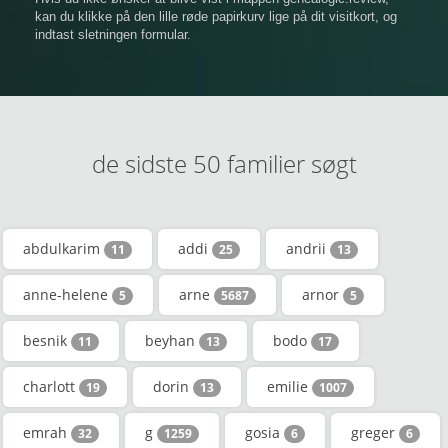
kan du klikke på den lille røde papirkurv lige på dit visitkort, og
indtast sletningen formular.
de sidste 50 familier søgt
abdulkarim
addi
andrii
11
25
13
anne-helene
arne
arnor
5
5687
5
besnik
beyhan
bodo
11
13
17
charlott
dorin
emilie
19
13
1007
emrah
g
gosia
greger
32
1259
6
6