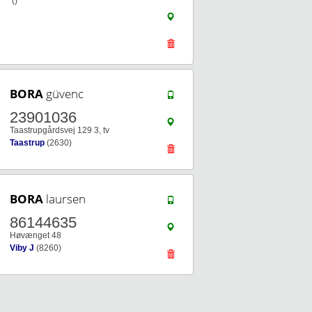
()
BORA
güvenc
23901036
Taastrupgårdsvej 129 3, tv
Taastrup
(2630)
BORA
laursen
86144635
Høvænget 48
Viby J
(8260)