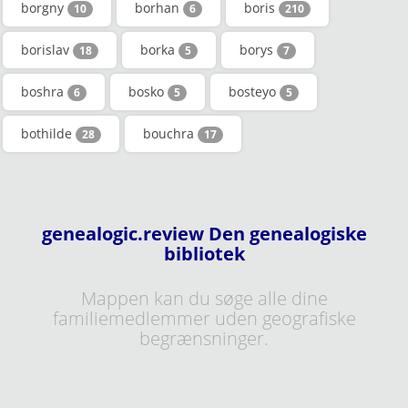
borgny
borhan
boris
10
6
210
borislav
borka
borys
18
5
7
boshra
bosko
bosteyo
6
5
5
bothilde
bouchra
28
17
genealogic.review Den genealogiske
bibliotek
Mappen kan du søge alle dine
familiemedlemmer uden geografiske
begrænsninger.