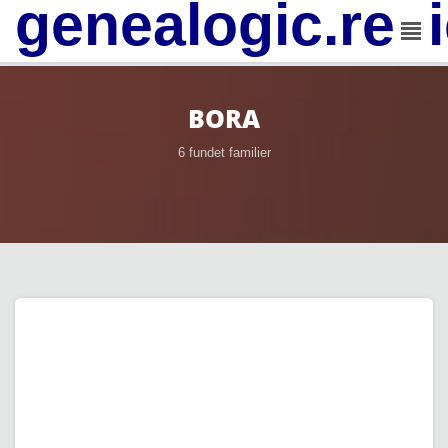
genealogic.rev
BORA
6 fundet familier