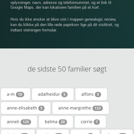
oplysninger, navn, adresse og telefonnummer, og et link til
Google Maps, der kan lokalisere familien på et kort.
Hvis du ikke ønsker at blive vist i mappen genealogic.review,
kan du klikke på den lille røde papirkurv lige på dit visitkort, og
indtast sletningen formular.
de sidste 50 familier søgt
a-m
adalheidur
alfons
10
5
5
anne-elisabeth
anne-margrethe
5
123
anneli
belma
corrie
125
20
7