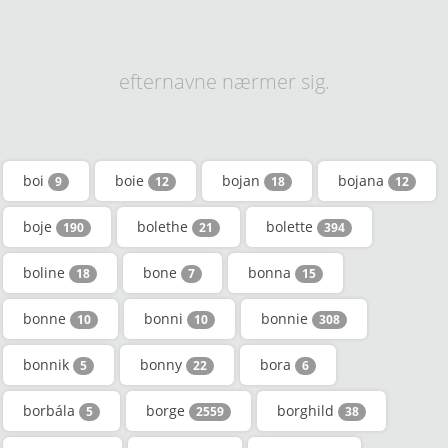
efternavne nærmer sig.
boi
boie
bojan
bojana
9
12
18
12
boje
bolethe
bolette
190
21
394
boline
bone
bonna
18
7
15
bonne
bonni
bonnie
10
10
308
bonnik
bonny
bora
5
22
6
borbála
borge
borghild
5
2559
38