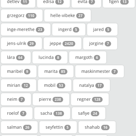
detlev
edisa
evita
figen
11
12
7
13
grzegorz
helle-vibeke
110
27
inge-merethe
ingerd
jared
23
5
5
jens-ulrik
jeppe
jorgine
29
2420
7
lára
lucinda
margoth
64
8
6
maribel
marita
maskinmester
9
85
7
mirian
mobil
natalya
12
53
17
neim
pierre
regner
7
238
128
roelof
sacha
safiye
7
138
24
salman
seyfettin
shahab
26
5
16