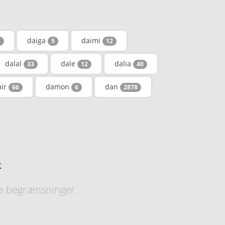
daiga
daimi
3
5
12
dalal
dale
dalia
33
12
40
ir
damon
dan
66
6
2878
k
e begrænsninger.