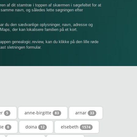
ren af ​​dit stamtræ i toppen af ​​skærmen i søgefeltet for at
t samme navn, og således lette søgningen efter
 har du den sædvanlige oplysninger, navn, adresse og
Maps, der kan lokalisere familien på et kort.
mappen genealogic.review, kan du klikke på den lille røde
dtast sletningen formular.
ær
anne-birgitte
arnar
5
83
33
rie
doina
elsebeth
8
12
1574