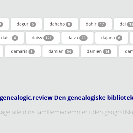
dagur
dahabo
dahir
dai
9
6
8
17
1
daisi
daisy
daiva
dajana
6
121
23
6
damaris
damian
damien
dam
8
54
14
genealogic.review Den genealogiske bibliote
øge alle dine familiemedlemmer uden geografisk