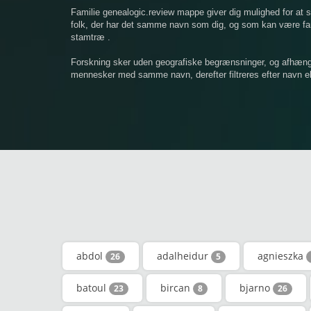
Familie genealogic.review mappe giver dig mulighed for at
folk, der har det samme navn som dig, og som kan være famil
stamtræ .
Forskning sker uden geografiske begrænsninger, og afhængigt
mennesker med samme navn, derefter filtreres efter navn ell
abdol
adalheidur
agnieszka
26
5
batoul
bircan
bjarno
23
8
26