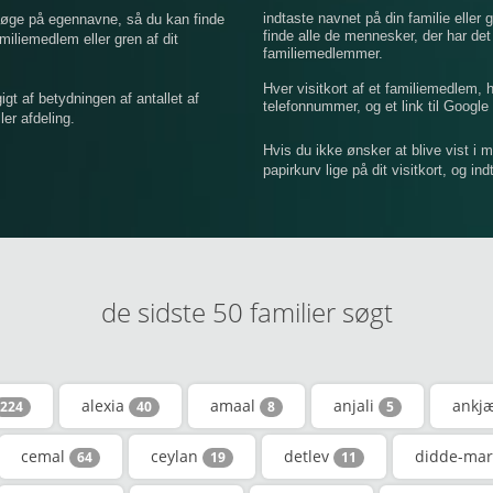
indtaste navnet på din familie eller g
 søge på egennavne, så du kan finde
finde alle de mennesker, der har de
iemedlem eller gren af ​​dit
familiemedlemmer.
Hver visitkort af et familiemedlem,
 af betydningen af ​​antallet af
telefonnummer, og et link til Google 
er afdeling.
Hvis du ikke ønsker at blive vist i 
papirkurv lige på dit visitkort, og in
de sidste 50 familier søgt
alexia
amaal
anjali
ankj
224
40
8
5
cemal
ceylan
detlev
didde-ma
64
19
11