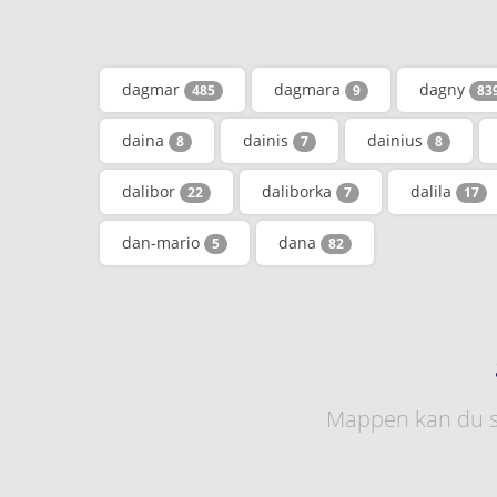
dagmar
dagmara
dagny
485
9
83
daina
dainis
dainius
8
7
8
dalibor
daliborka
dalila
22
7
17
dan-mario
dana
5
82
Mappen kan du s