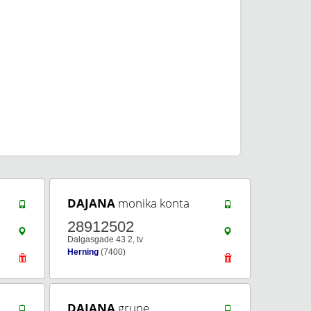
DAJANA
monika konta
28912502
Dalgasgade 43 2, tv
Herning
(7400)
DAJANA
grune