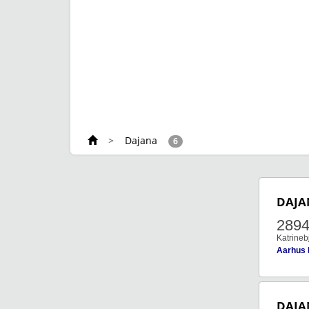
>
Dajana
6
DAJA
289
Katrineb
Aarhus
DAJA