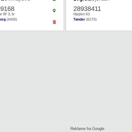
89168
28938411
e 9F 3, tv
Hjejlen 63
org
(4400)
Tønder
(6270)
Reklame fra Google