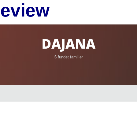
review
DAJANA
6 fundet familier