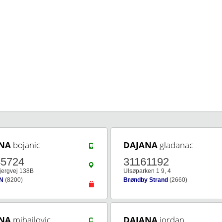
NA
bojanic
DAJANA
gladanac
45724
31161192
jergvej 138B
Ulsøparken 1 9, 4
 N
(8200)
Brøndby Strand
(2660)
NA
mihajlovic
DAJANA
jordan