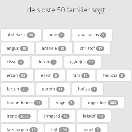
de sidste 50 familier søgt
abdelaziz
adie
anastasios
26
6
5
angus
antonie
christof
10
10
17
cisse
doron
egidijus
6
5
17
ercan
esam
fam
faouzia
63
6
14
8
fartun
gareth
hafiza
35
11
7
hanne-louise
hoger
inger-lise
11
6
303
irene
irmgard
kristof
2056
78
13
lars-jorgen
lejf
lionel
10
199
9