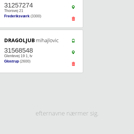
31257274
Thorsvej 21
Frederiksværk
(3300)
DRAGOLJUB
mihajlovic
31568548
Glentevej 19 1, tv
Glostrup
(2600)
efternavne nærmer sig.