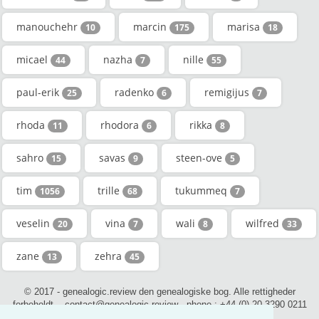
manouchehr
marcin
marisa
10
175
18
micael
nazha
nille
44
7
55
paul-erik
radenko
remigijus
25
6
7
rhoda
rhodora
rikka
11
6
8
sahro
savas
steen-ove
15
9
5
tim
trille
tukummeq
1056
68
7
veselin
vina
wali
wilfred
20
7
8
33
zane
zehra
13
45
© 2017 - genealogic.review den genealogiske bog. Alle rettigheder
forbeholdt. - contact@genealogic.review - phone : +44 (0) 20 3290 0211
(London)