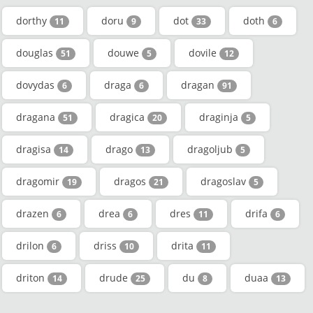
dorthy
doru
dot
doth
11
9
33
6
douglas
douwe
dovile
51
5
12
dovydas
draga
dragan
6
6
91
dragana
dragica
draginja
51
20
5
dragisa
drago
dragoljub
14
13
5
dragomir
dragos
dragoslav
19
21
5
drazen
drea
dres
drifa
6
6
11
6
drilon
driss
drita
6
10
11
driton
drude
du
duaa
14
25
8
13