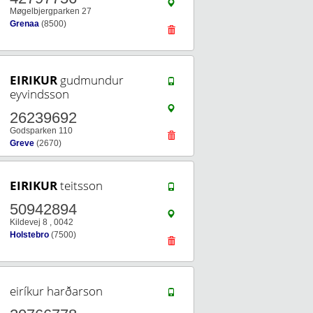
Møgelbjergparken 27
Grenaa
(8500)
EIRIKUR
gudmundur
eyvindsson
26239692
Godsparken 110
Greve
(2670)
EIRIKUR
teitsson
50942894
Kildevej 8 , 0042
Holstebro
(7500)
eiríkur harðarson