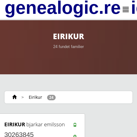
genealogic.rev
EIRIKUR
24 fundet familier
>
Eirikur
24
EIRIKUR
bjarkar emilsson
30263845