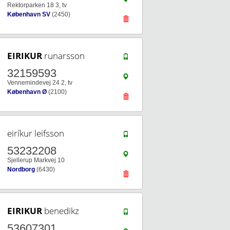
Rektorparken 18 3, tv
København SV
(2450)
EIRIKUR
runarsson
32159593
Vennemindevej 24 2, tv
København Ø
(2100)
eiríkur leifsson
53232208
Sjellerup Markvej 10
Nordborg
(6430)
EIRIKUR
benedikz
53607301