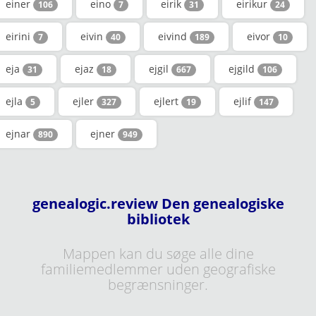
einer
eino
eirik
eirikur
106
7
31
24
eirini
eivin
eivind
eivor
7
40
189
10
eja
ejaz
ejgil
ejgild
31
18
667
106
ejla
ejler
ejlert
ejlif
5
327
19
147
ejnar
ejner
890
949
genealogic.review Den genealogiske
bibliotek
Mappen kan du søge alle dine
familiemedlemmer uden geografiske
begrænsninger.