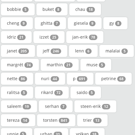
bobbie
buket
chau
5
8
18
cheng
ghitta
giesela
gy
9
7
9
8
idriz
izzet
jan-erik
21
25
78
janet
jeff
lenn
malalai
205
246
6
5
margrét
marthin
muse
74
21
5
nette
nuri
p
petrine
86
44
691
68
ralitsa
rikard
saido
5
72
5
saleem
serhan
steen-erik
19
7
12
tereza
torsten
trier
14
841
13
unnie
urban
volkan
5
31
18