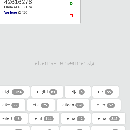
42616278
Linde Allé 30 1, tv
Vanløse
(2720)
efternavne nærmer sig.
eigil
eigild
eija
eik
1054
61
8
55
eike
eila
eileen
eiler
33
25
69
52
eilert
eilif
eina
einar
13
144
12
345