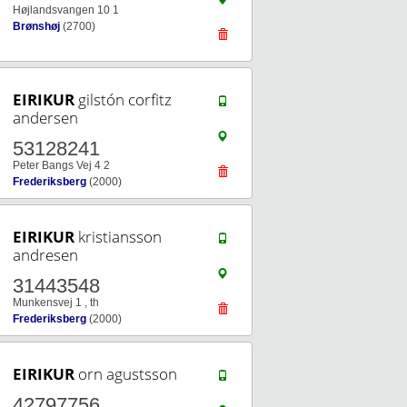
Højlandsvangen 10 1
Brønshøj
(2700)
EIRIKUR
gilstón corfitz
andersen
53128241
Peter Bangs Vej 4 2
Frederiksberg
(2000)
EIRIKUR
kristiansson
andresen
31443548
Munkensvej 1 , th
Frederiksberg
(2000)
EIRIKUR
orn agustsson
42797756