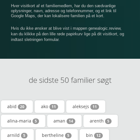
Hver visitkort af et familiemedlem, har du den sædvanlige
oplysninger, navn, adresse og telefonnummer, og et link til
Google Maps, der kan lokalisere familien på et kort.
Hvis du ikke ønsker at blive vist i mappen genealogic.review,
kan du klikke på den lille røde papirkurv lige på dit visitkort, og
indtast sletningen formular.
de sidste 50 familier søgt
abid
ako
aleksejs
20
11
11
alina-maria
aman
arenth
5
14
5
arnild
bertheline
bin
5
5
12