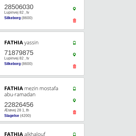
28506030
Lupinvej 82 , tv
Silkeborg
(8600)
FATHIA
yassin
71879875
Lupinvej 82 , tv
Silkeborg
(8600)
FATHIA
mezin mostafa
abu-ramadan
22826456
Ærøvej 28 1, th
Slagelse
(4200)
FATHIA
alkhalouf