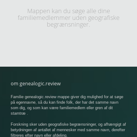
Mappen kan du søge alle dine
familiemedlemmer uden geografiske
begrænsninger.
om genealogic.review
Familie genealogic.review mappe giver dig mulighed for at søge
på egennavne, så du kan finde folk, der har det samme navn
som dig, og som kan være familiemedlem eller gren af ​​dit
stamtræ .
Forskning sker uden geografiske begrænsninger, og afhængigt af
betydningen af ​​antallet af mennesker med samme navn, derefter
filtreres efter navn eller afdeling.