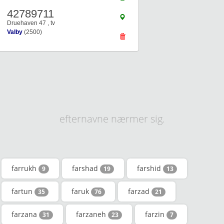
42789711
Druehaven 47 , tv
Valby
(2500)
efternavne nærmer sig.
farrukh
farshad
farshid
9
19
13
fartun
faruk
farzad
35
76
21
farzana
farzaneh
farzin
31
23
7