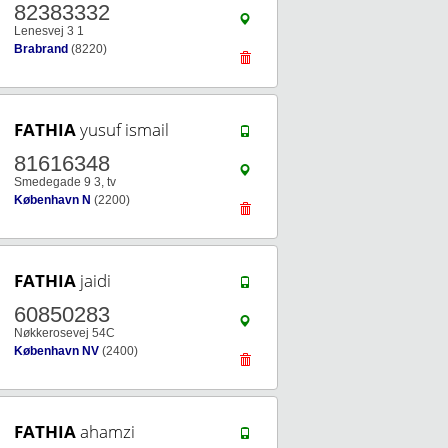
82383332
Lenesvej 3 1
Brabrand
(8220)
FATHIA
yusuf ismail
81616348
Smedegade 9 3, tv
København N
(2200)
FATHIA
jaidi
60850283
Nøkkerosevej 54C
København NV
(2400)
FATHIA
ahamzi