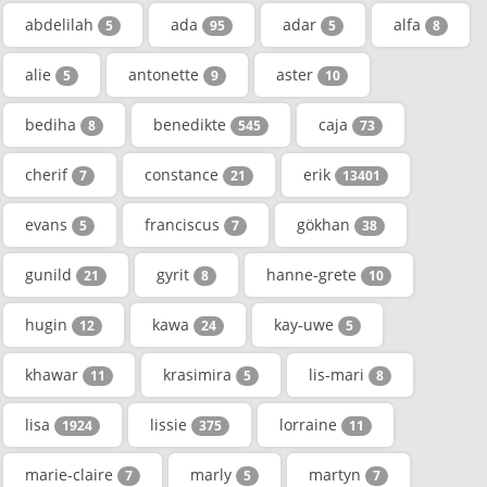
abdelilah
ada
adar
alfa
5
95
5
8
alie
antonette
aster
5
9
10
bediha
benedikte
caja
8
545
73
cherif
constance
erik
7
21
13401
evans
franciscus
gökhan
5
7
38
gunild
gyrit
hanne-grete
21
8
10
hugin
kawa
kay-uwe
12
24
5
khawar
krasimira
lis-mari
11
5
8
lisa
lissie
lorraine
1924
375
11
marie-claire
marly
martyn
7
5
7