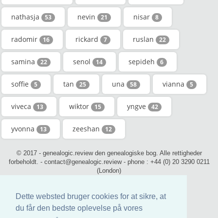
nathasja
nevin
nisar
53
21
8
radomir
rickard
ruslan
16
7
22
samina
senol
sepideh
22
14
6
soffie
tan
una
vianna
5
25
58
5
viveca
wiktor
yngve
13
15
42
yvonna
zeeshan
13
12
© 2017 - genealogic.review den genealogiske bog. Alle rettigheder
forbeholdt. - contact@genealogic.review - phone : +44 (0) 20 3290 0211
(London)
Dette websted bruger cookies for at sikre, at
du får den bedste oplevelse på vores