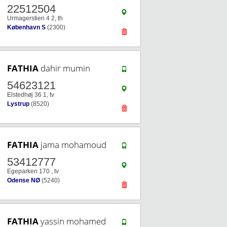
22512504
Urmagerstien 4 2, th
København S
(2300)
FATHIA
dahir mumin
54623121
Elstedhøj 36 1, tv
Lystrup
(8520)
FATHIA
jama mohamoud
53412777
Egeparken 170 , tv
Odense NØ
(5240)
FATHIA
yassin mohamed