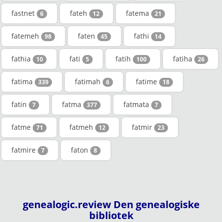
fastnet
fateh
fatema
6
12
21
fatemeh
faten
fathi
98
45
14
fathia
fati
fatih
fatiha
10
5
100
26
fatima
fatimah
fatime
339
6
18
fatin
fatma
fatmata
7
377
7
fatme
fatmeh
fatmir
71
12
23
fatmire
faton
7
8
genealogic.review Den genealogiske
bibliotek