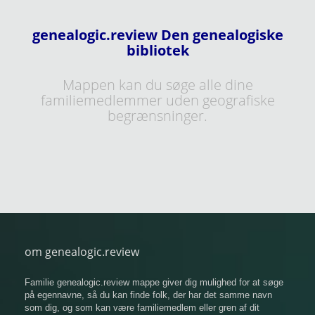
genealogic.review Den genealogiske
bibliotek
Mappen kan du søge alle dine
familiemedlemmer uden geografiske
begrænsninger.
om genealogic.review
Familie genealogic.review mappe giver dig mulighed for at søge
på egennavne, så du kan finde folk, der har det samme navn
som dig, og som kan være familiemedlem eller gren af ​​dit