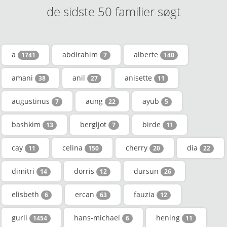
de sidste 50 familier søgt
a
abdirahim
alberte
1741
7
140
amani
anil
anisette
38
27
11
augustinus
aung
ayub
7
22
5
bashkim
bergljot
birde
13
7
11
cay
celina
cherry
dia
11
150
20
22
dimitri
dorris
dursun
14
12
26
elisbeth
ercan
fauzia
6
63
12
gurli
hans-michael
hening
1454
6
11