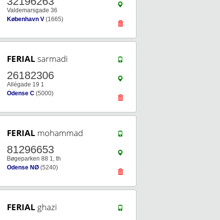
32196263
Valdemarsgade 36
København V
(1665)
FERIAL
sarmadi
26182306
Allégade 19 1
Odense C
(5000)
FERIAL
mohammad
81296653
Bøgeparken 88 1, th
Odense NØ
(5240)
FERIAL
ghazi