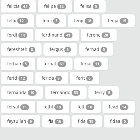
felicia
felipe
felisa
44
12
5
felix
femi
feng
fenja
121
5
18
19
ferdi
ferdinand
ferenc
14
41
28
fereshteh
fergus
ferhad
8
5
5
ferhan
ferhat
ferial
5
61
11
ferid
ferida
ferit
12
9
6
fernanda
fernando
ferry
10
53
5
feryal
fethi
feti
fevzi
11
10
10
14
feyzullah
fia
fida
fidaa
6
16
19
5