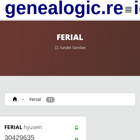
genealogic.rev
FERIAL
11 fundet familier
>
Ferial
11
FERIAL
hyusein
30429635