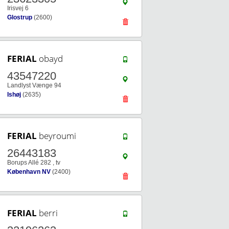
Irisvej 6
Glostrup
(2600)
FERIAL
obayd
43547220
Landlyst Vænge 94
Ishøj
(2635)
FERIAL
beyroumi
26443183
Borups Allé 282 , tv
København NV
(2400)
FERIAL
berri