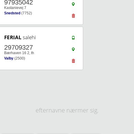
97935042
Kastanievej 7
Snedsted
(7752)
FERIAL
salehi
29709327
Bærhaven 16 2, th
Valby
(2500)
efternavne nærmer sig.