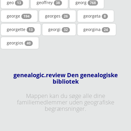
geo
geoffrey
georg
13
38
768
george
georges
georgeta
194
26
8
georgette
georgi
georgina
13
32
24
georgios
40
genealogic.review Den genealogiske
bibliotek
Mappen kan du søge alle dine
familiemedlemmer uden geografiske
begrænsninger.