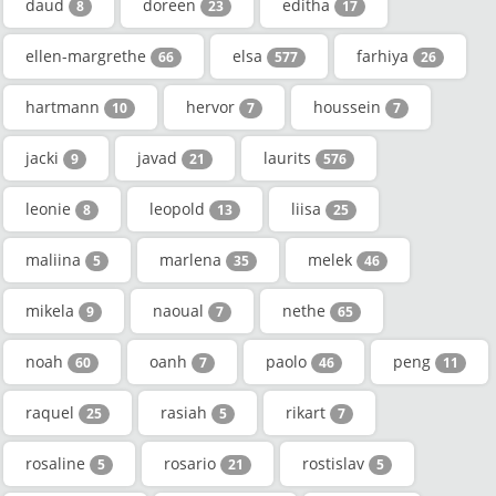
daud
doreen
editha
8
23
17
ellen-margrethe
elsa
farhiya
66
577
26
hartmann
hervor
houssein
10
7
7
jacki
javad
laurits
9
21
576
leonie
leopold
liisa
8
13
25
maliina
marlena
melek
5
35
46
mikela
naoual
nethe
9
7
65
noah
oanh
paolo
peng
60
7
46
11
raquel
rasiah
rikart
25
5
7
rosaline
rosario
rostislav
5
21
5