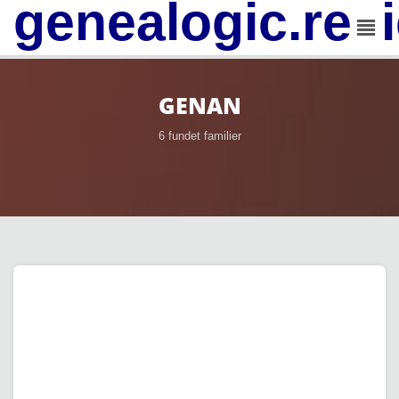
genealogic.rev
GENAN
6 fundet familier