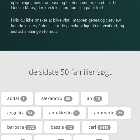
oplysninger, navn, adresse og telefonnummer, og et link til
Google Maps, der kan lokalisere familien på et kort.
Hvis du ikke ønsker at blive vist i mappen genealogic.review,
kan du klikke på den lille røde papirkurv lige på dit visitkort, og
indtast sletningen formular.
de sidste 50 familier søgt
abdal
alexandru
an
5
80
18
angelica
ann-kirstin
annmarie
54
9
21
barbara
bessie
carl
572
42
3418