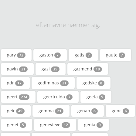
efternavne nærmer sig.
gary
gaston
gatis
gaute
72
7
7
7
gavin
gazi
gazmend
21
35
10
gdr
gediminas
gedske
17
21
8
geert
geertruida
geeta
274
7
5
geir
gemma
genan
genc
49
21
6
6
genet
genevieve
genia
5
12
9