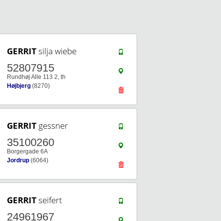
GERRIT
silja wiebe
52807915
Rundhøj Alle 113 2, th
Højbjerg
(8270)
GERRIT
gessner
35100260
Borgergade 6A
Jordrup
(6064)
GERRIT
seifert
24961967