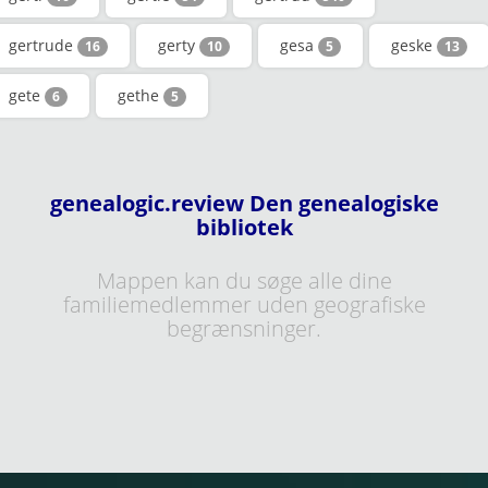
gertrude
gerty
gesa
geske
16
10
5
13
gete
gethe
6
5
genealogic.review Den genealogiske
bibliotek
Mappen kan du søge alle dine
familiemedlemmer uden geografiske
begrænsninger.