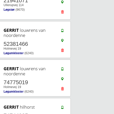
21941071
Ullerupvej 114
Løgstør
(9670)
GERRIT
louwrens van
noordenne
52381466
Holmevej 19
Løgumkloster
(6240)
GERRIT
louwrens van
noordenne
74775019
Holmevej 19
Løgumkloster
(6240)
GERRIT
hilhorst