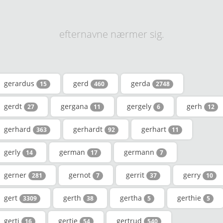
efternavne nærmer sig.
gerardus
gerd
gerda
15
460
2748
gerdt
gergana
gergely
gerh
27
11
6
12
gerhard
gerhardt
gerhart
363
92
11
gerly
german
germann
14
17
7
gerner
gernot
gerrit
gerry
281
7
37
10
gert
gerth
gertha
gerthie
3309
38
5
5
gerti
gertie
gertrud
16
54
540