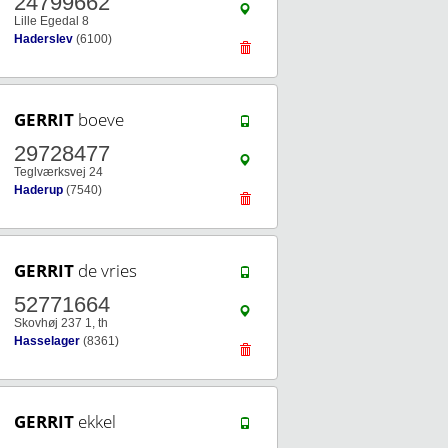
24799662
Lille Egedal 8
Haderslev
(6100)
GERRIT
boeve
29728477
Teglværksvej 24
Haderup
(7540)
GERRIT
de vries
52771664
Skovhøj 237 1, th
Hasselager
(8361)
GERRIT
ekkel