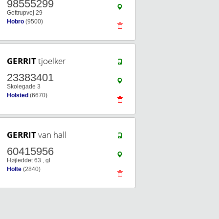
98555299
Gettrupvej 29
Hobro
(9500)
GERRIT
tjoelker
23383401
Skolegade 3
Holsted
(6670)
GERRIT
van hall
60415956
Højleddet 63 , gl
Holte
(2840)