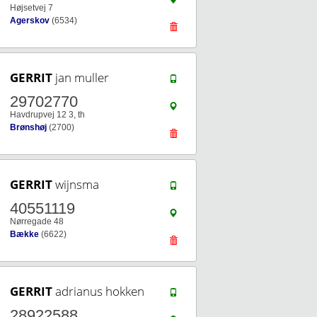
Højsetvej 7
Agerskov
(6534)
GERRIT
jan muller
29702770
Havdrupvej 12 3, th
Brønshøj
(2700)
GERRIT
wijnsma
40551119
Nørregade 48
Bække
(6622)
GERRIT
adrianus hokken
28922588