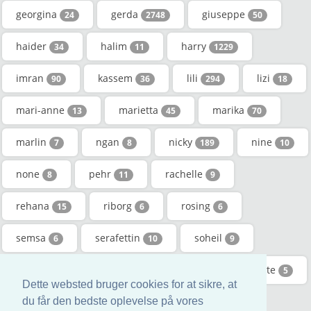
georgina
gerda
giuseppe
24
2748
50
haider
halim
harry
34
11
1229
imran
kassem
lili
lizi
90
36
294
18
mari-anne
marietta
marika
13
45
70
marlin
ngan
nicky
nine
7
8
189
10
none
pehr
rachelle
8
11
9
rehana
riborg
rosing
15
6
6
semsa
serafettin
soheil
6
10
9
strange
thala
tibor
tytte
13
7
15
5
Dette websted bruger cookies for at sikre, at
vivi-ann
yanne
zhen
du får den bedste oplevelse på vores
39
6
8