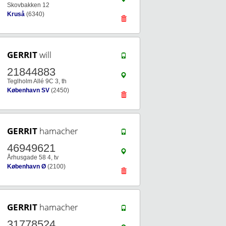
Skovbakken 12
Kruså
(6340)
GERRIT
will
21844883
Teglholm Allé 9C 3, th
København SV
(2450)
GERRIT
hamacher
46949621
Århusgade 58 4, tv
København Ø
(2100)
GERRIT
hamacher
31778524