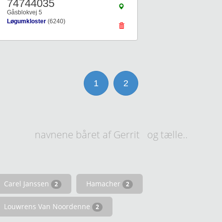
74744035
Gåsblokvej 5
Løgumkloster
(6240)
1
2
navnene båret af Gerrit og tælle..
Carel Janssen
Hamacher
2
2
Louwrens Van Noordenne
2