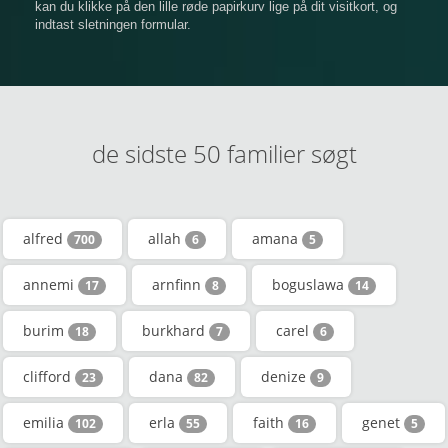
kan du klikke på den lille røde papirkurv lige på dit visitkort, og
indtast sletningen formular.
de sidste 50 familier søgt
alfred
allah
amana
700
6
5
annemi
arnfinn
boguslawa
17
8
14
burim
burkhard
carel
18
7
6
clifford
dana
denize
23
82
9
emilia
erla
faith
genet
102
55
16
5