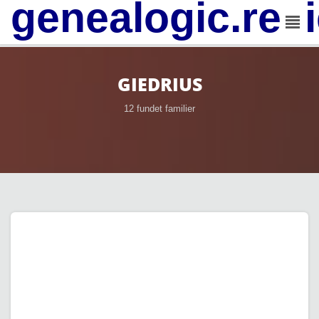
genealogic.rev
GIEDRIUS
12 fundet familier