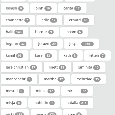
bikash
binh
carita
6
16
17
channette
edle
erhard
7
17
96
halil
hordur
inaam
146
9
6
ingunn
jeroen
jesper
32
29
13601
kamil
karel
kath
kitten
93
13
8
7
lars-christian
linett
luminita
17
13
10
manochehr
marthe
mehrdad
5
32
35
mesud
minka
mireille
8
17
22
misja
muhittin
natalia
8
7
215
nicki
nynne
owe
413
270
6