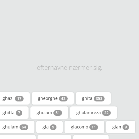
efternavne nærmer sig.
ghazi
gheorghe
ghita
17
42
353
ghitta
gholam
gholamreza
7
51
22
ghulam
gia
giacomo
gian
64
9
11
9