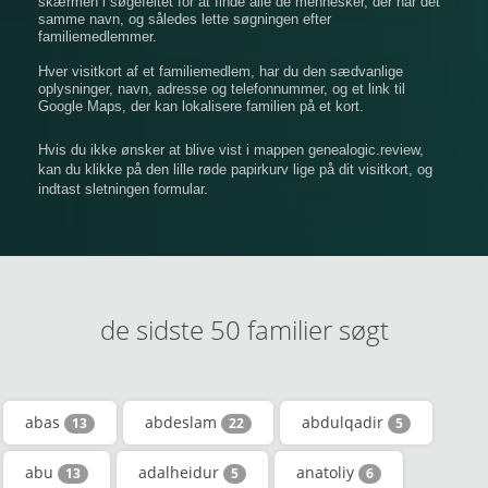
​​skærmen i søgefeltet for at finde alle de mennesker, der har det
samme navn, og således lette søgningen efter
familiemedlemmer.
Hver visitkort af et familiemedlem, har du den sædvanlige
oplysninger, navn, adresse og telefonnummer, og et link til
Google Maps, der kan lokalisere familien på et kort.
Hvis du ikke ønsker at blive vist i mappen genealogic.review,
kan du klikke på den lille røde papirkurv lige på dit visitkort, og
indtast sletningen formular.
de sidste 50 familier søgt
abas
abdeslam
abdulqadir
13
22
5
abu
adalheidur
anatoliy
13
5
6