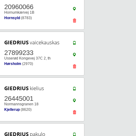
20960066
Hornumkærvej 1B
Hornsyld
(8783)
GIEDRIUS
vaicekauskas
27899233
Usserød Kongevej 37C 2, th
Hørsholm
(2970)
GIEDRIUS
kielius
26445001
Normannsgranen 18
Kjellerup
(8620)
GIEDRIUS
pakulo