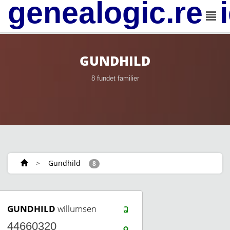
genealogic.rev
GUNDHILD
8 fundet familier
>
Gundhild
8
GUNDHILD
willumsen
44660320