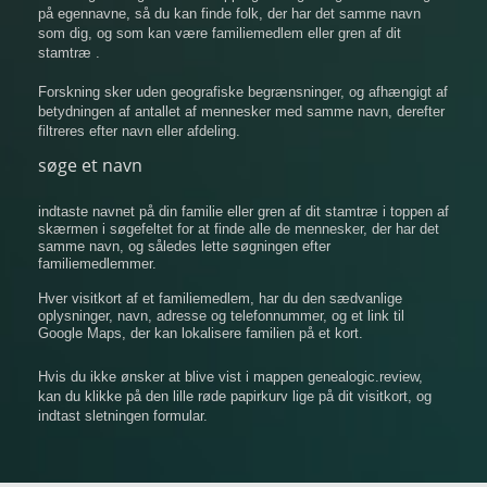
på egennavne, så du kan finde folk, der har det samme navn
som dig, og som kan være familiemedlem eller gren af ​​dit
stamtræ .
Forskning sker uden geografiske begrænsninger, og afhængigt af
betydningen af ​​antallet af mennesker med samme navn, derefter
filtreres efter navn eller afdeling.
søge et navn
indtaste navnet på din familie eller gren af ​​dit stamtræ i toppen af
​​skærmen i søgefeltet for at finde alle de mennesker, der har det
samme navn, og således lette søgningen efter
familiemedlemmer.
Hver visitkort af et familiemedlem, har du den sædvanlige
oplysninger, navn, adresse og telefonnummer, og et link til
Google Maps, der kan lokalisere familien på et kort.
Hvis du ikke ønsker at blive vist i mappen genealogic.review,
kan du klikke på den lille røde papirkurv lige på dit visitkort, og
indtast sletningen formular.