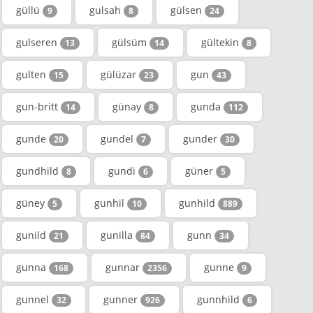
güllü
gulsah
gülsen
9
8
24
gulseren
gülsüm
gültekin
13
14
8
gulten
gülüzar
gun
15
23
43
gun-britt
günay
gunda
14
8
112
gunde
gundel
gunder
20
7
30
gundhild
gundi
güner
8
6
5
güney
gunhil
gunhild
5
10
889
gunild
gunilla
gunn
21
84
34
gunna
gunnar
gunne
168
2356
9
gunnel
gunner
gunnhild
32
926
6