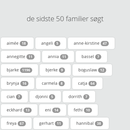
de sidste 50 familier søgt
aimée
angeli
anne-kirstine
18
5
47
annegitte
annia
bassel
11
11
7
bjarke
bjerke
boguslaw
1196
9
12
brynja
carmela
catja
16
8
64
cian
djonni
dorrith
7
5
7
eckhard
eni
fethi
13
14
10
freya
gerhart
hannibal
67
11
38