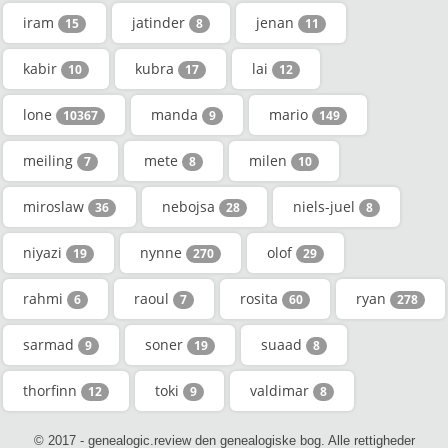
iram
jatinder
jenan
15
8
11
kabir
kubra
lai
10
17
12
lone
manda
mario
10367
9
149
meiling
mete
milen
7
8
10
miroslaw
nebojsa
niels-juel
36
28
8
niyazi
nynne
olof
19
270
29
rahmi
raoul
rosita
ryan
6
7
60
278
sarmad
soner
suaad
9
19
8
thorfinn
toki
valdimar
12
9
8
© 2017 - genealogic.review den genealogiske bog. Alle rettigheder