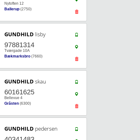
Nytoften 12
Ballerup
(2750)
GUNDHILD
lisby
97881314
Tværgade 10A
Bækmarksbro
(7660)
GUNDHILD
skau
60161625
Bellevue 4
Gråsten
(6300)
GUNDHILD
pedersen
40341483