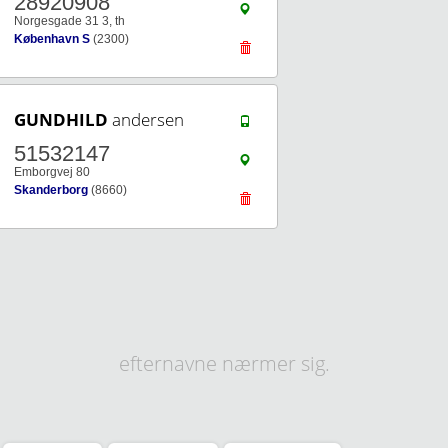
28920908
Norgesgade 31 3, th
København S
(2300)
GUNDHILD
andersen
51532147
Emborgvej 80
Skanderborg
(8660)
efternavne nærmer sig.