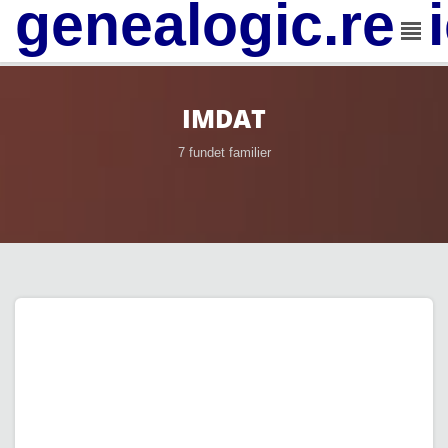
genealogic.rev
IMDAT
7 fundet familier