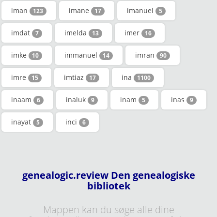
iman
imane
imanuel
123
17
5
imdat
imelda
imer
7
13
16
imke
immanuel
imran
10
14
90
imre
imtiaz
ina
15
17
1100
inaam
inaluk
inam
inas
6
9
5
9
inayat
inci
5
6
genealogic.review Den genealogiske
bibliotek
Mappen kan du søge alle dine