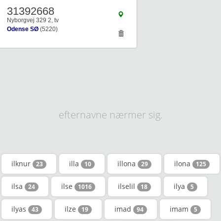
31392668
Nyborgvej 329 2, tv
Odense SØ
(5220)
efternavne nærmer sig.
ilknur
illa
illona
ilona
23
10
29
125
ilsa
ilse
ilselil
ilya
24
1016
18
5
ilyas
ilze
imad
imam
43
19
94
5