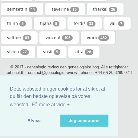
semsettin
severine
therkel
11
10
26
thinh
tijana
tordis
vali
5
5
33
7
valther
vincent
vinni
83
105
482
vivien
yosif
zitta
27
5
28
© 2017 - genealogic.review den genealogiske bog. Alle rettigheder
forbeholdt. - contact@genealogic.review - phone : +44 (0) 20 3290 0211
(London)
Dette websted bruger cookies for at sikre, at
du får den bedste oplevelse på vores
websted.
Få mere at vide +
Afvise
Jeg accepterer