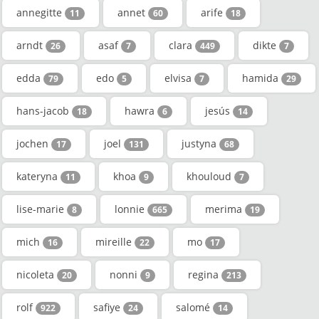
annegitte
annet
arife
11
60
18
arndt
asaf
clara
dikte
26
7
449
7
edda
edo
elvisa
hamida
79
5
7
29
hans-jacob
hawra
jesús
18
6
14
jochen
joel
justyna
17
131
68
kateryna
khoa
khouloud
11
9
7
lise-marie
lonnie
merima
8
665
19
mich
mireille
mo
16
22
17
nicoleta
nonni
regina
20
9
213
rolf
safiye
salomé
922
24
14