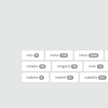
iren
irena
irene
9
176
2056
irmelin
irmgard
irvin
50
78
13
isabela
isabell
isabella
6
61
541