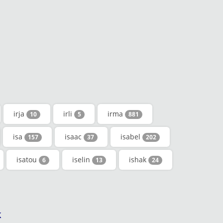
irja
irli
irma
10
5
881
isa
isaac
isabel
157
37
202
isatou
iselin
ishak
6
13
24
k