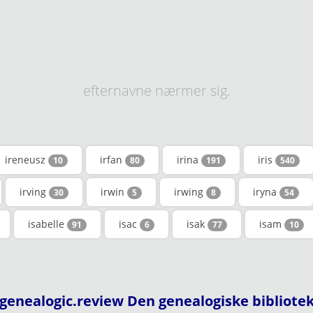
efternavne nærmer sig.
ireneusz
irfan
irina
iris
10
80
191
540
irving
irwin
irwing
iryna
30
5
8
54
isabelle
isac
isak
isam
91
6
77
10
genealogic.review Den genealogiske bibliote