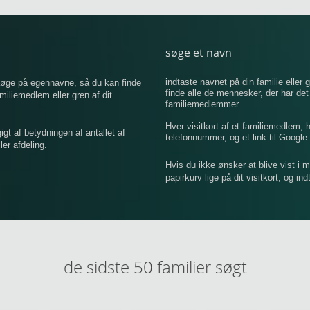
søge et navn
indtaste navnet på din familie eller g
 søge på egennavne, så du kan finde
finde alle de mennesker, der har de
iemedlem eller gren af ​​dit
familiemedlemmer.
Hver visitkort af et familiemedlem,
 af betydningen af ​​antallet af
telefonnummer, og et link til Google 
er afdeling.
Hvis du ikke ønsker at blive vist i 
papirkurv lige på dit visitkort, og in
de sidste 50 familier søgt