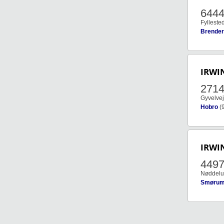
644
Fylleste
Brender
IRWI
271
Gyvelvej
Hobro
(
IRWI
449
Nøddelu
Smøru