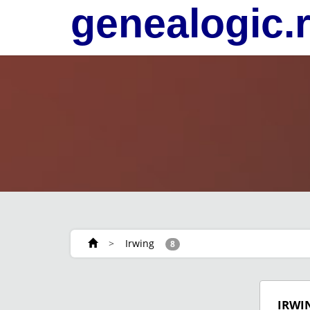
genealogic.
>
Irwing
8
IRWI