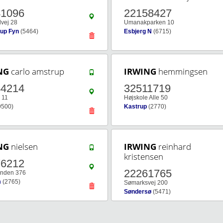
41096
22158427
dvej 28
Umanakparken 10
up Fyn
(5464)
Esbjerg N
(6715)
NG
carlo amstrup
IRWING
hemmingsen
44214
32511719
 11
Højskole Alle 50
9500)
Kastrup
(2770)
NG
nielsen
IRWING
reinhard
kristensen
76212
22261765
nden 376
m
(2765)
Sømarksvej 200
Søndersø
(5471)