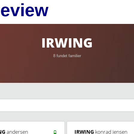
review
IRWING
8 fundet familier
NG
andersen
IRWING
konrad jensen