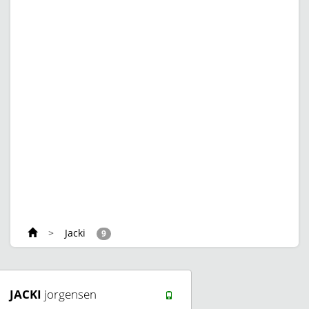
>
Jacki
9
JACKI
jorgensen