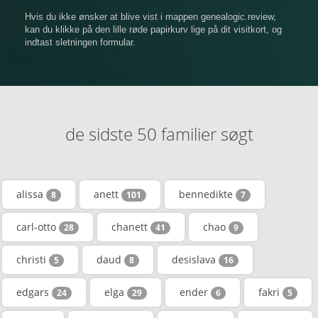
Hvis du ikke ønsker at blive vist i mappen genealogic.review,
kan du klikke på den lille røde papirkurv lige på dit visitkort, og
indtast sletningen formular.
de sidste 50 familier søgt
alissa
anett
bennedikte
8
101
7
carl-otto
chanett
chao
28
41
9
christi
daud
desislava
5
8
16
edgars
elga
ender
fakri
24
29
6
5