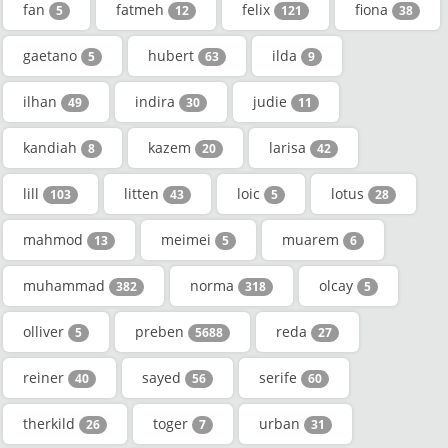
fan
fatmeh
felix
fiona
5
12
121
38
gaetano
hubert
ilda
5
63
9
ilhan
indira
judie
49
30
11
kandiah
kazem
larisa
8
20
42
lill
litten
loic
lotus
103
43
5
28
mahmod
meimei
muarem
13
5
6
muhammad
norma
olcay
382
318
5
olliver
preben
reda
5
5688
27
reiner
sayed
serife
40
56
60
therkild
toger
urban
26
7
31