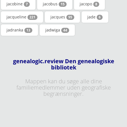
jacobine
jacobus
jacopo
7
15
8
jacqueline
jacques
jade
221
95
6
jadranka
jadwiga
13
44
genealogic.review Den genealogiske
bibliotek
Mappen kan du søge alle dine
familiemedlemmer uden geografiske
begrænsninger.