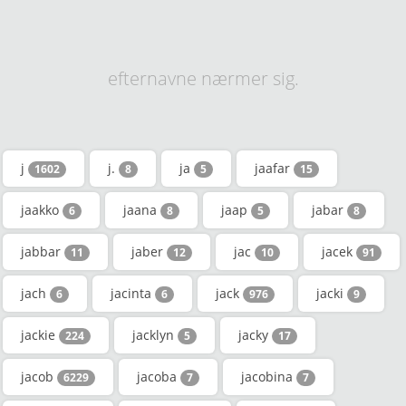
efternavne nærmer sig.
j
j.
ja
jaafar
1602
8
5
15
jaakko
jaana
jaap
jabar
6
8
5
8
jabbar
jaber
jac
jacek
11
12
10
91
jach
jacinta
jack
jacki
6
6
976
9
jackie
jacklyn
jacky
224
5
17
jacob
jacoba
jacobina
6229
7
7