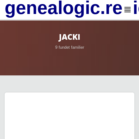
genealogic.rev
JACKI
9 fundet familier