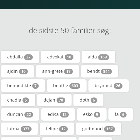
de sidste 50 familier søgt
abdalla
advokat
aida
27
10
169
ajdin
ann-grete
bendt
10
17
844
bennedikte
benthe
brynhild
7
603
26
chadia
dejan
doth
5
70
6
duncan
edisa
esko
fa
22
12
9
6
fatma
felipe
gudmund
377
12
157