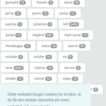
gunvald
hosein
ionut
12
6
58
jarne
joann
josias
13
15
11
juanna
julianne
leif
5
6
6416
lynda
majbrit
mari-anne
12
845
13
mindaugas
naila
nasrin
41
14
50
nichole
nilüfer
no
6
14
9
rene
reyhan
sercan
6237
19
8
sheikh
sinnet
soley
12
13
16
stavros
suna
tanni
till
14
53
22
9
Dette websted bruger cookies for at sikre, at
tini
viktorija
du får den bedste oplevelse på vores
5
34