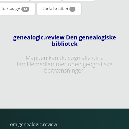
karl-aage
karl-christian
14
5
genealogic.review Den genealogiske
bibliotek
Mappen kan du søge alle dine
familiemedlemmer uden geografiske
begrænsninger.
om genealogic.review