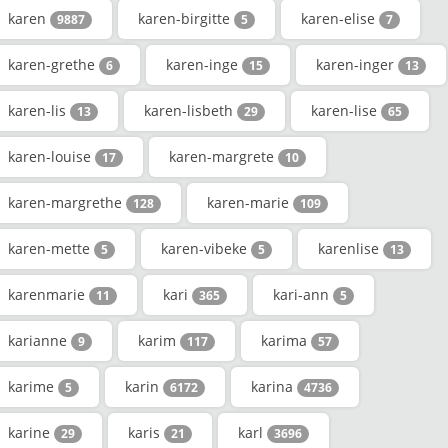
karen
karen-birgitte
karen-elise
9887
5
7
karen-grethe
karen-inge
karen-inger
6
15
13
karen-lis
karen-lisbeth
karen-lise
13
29
65
karen-louise
karen-margrete
17
10
karen-margrethe
karen-marie
128
109
karen-mette
karen-vibeke
karenlise
5
5
13
karenmarie
kari
kari-ann
11
365
5
karianne
karim
karima
9
117
57
karime
karin
karina
5
6172
4736
karine
karis
karl
29
21
3696