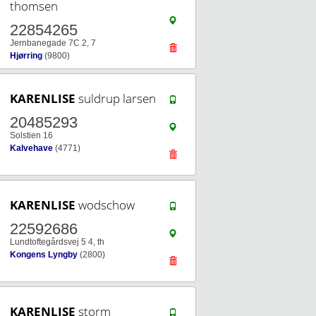
thomsen
22854265
Jernbanegade 7C 2, 7
Hjørring
(9800)
KARENLISE
suldrup larsen
20485293
Solstien 16
Kalvehave
(4771)
KARENLISE
wodschow
22592686
Lundtoftegårdsvej 5 4, th
Kongens Lyngby
(2800)
KARENLISE
storm