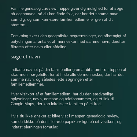
Familie genealogic.review mappe giver dig mulighed for at søge
på egennavne, så du kan finde folk, der har det samme navn
som dig, og som kan være familiemedlem eller gren af ​​dit
stamtræ .
Forskning sker uden geografiske begrænsninger, og afhængigt af
betydningen af ​​antallet af mennesker med samme navn, derefter
filtreres efter navn eller afdeling.
søge et navn
indtaste navnet på din familie eller gren af ​​dit stamtræ i toppen af
​​skærmen i søgefeltet for at finde alle de mennesker, der har det
samme navn, og således lette søgningen efter
familiemedlemmer.
Hver visitkort af et familiemedlem, har du den sædvanlige
oplysninger, navn, adresse og telefonnummer, og et link til
Google Maps, der kan lokalisere familien på et kort.
Hvis du ikke ønsker at blive vist i mappen genealogic.review,
kan du klikke på den lille røde papirkurv lige på dit visitkort, og
indtast sletningen formular.