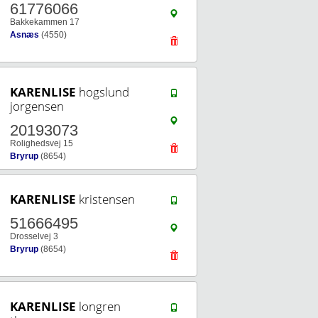
61776066
Bakkekammen 17
Asnæs
(4550)
KARENLISE
hogslund
jorgensen
20193073
Rolighedsvej 15
Bryrup
(8654)
KARENLISE
kristensen
51666495
Drosselvej 3
Bryrup
(8654)
KARENLISE
longren