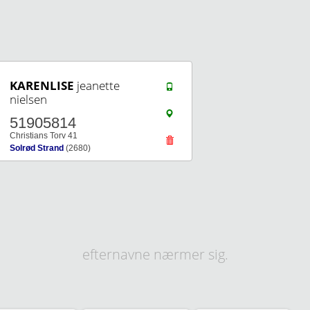
KARENLISE
jeanette
nielsen
51905814
Christians Torv 41
Solrød Strand
(2680)
efternavne nærmer sig.