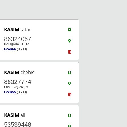
KASIM
tatar
86324057
Korsgade 11 , tv
Grenaa
(8500)
KASIM
chehic
86327774
Fasanvej 26 , tv
Grenaa
(8500)
KASIM
ali
53539448