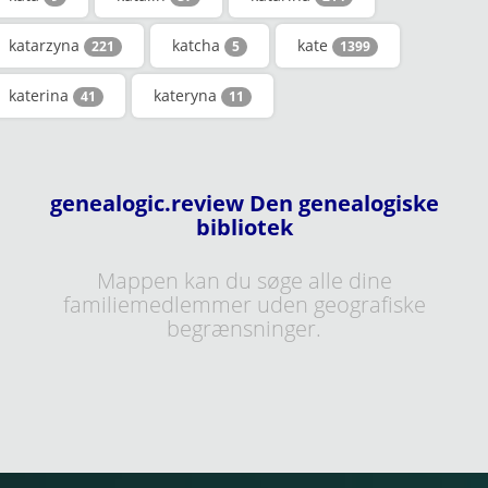
katarzyna
katcha
kate
221
5
1399
katerina
kateryna
41
11
genealogic.review Den genealogiske
bibliotek
Mappen kan du søge alle dine
familiemedlemmer uden geografiske
begrænsninger.