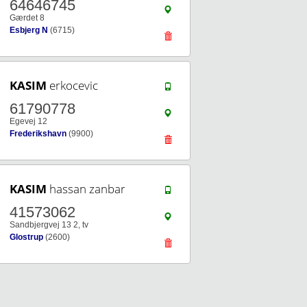
64646745
Gærdet 8
Esbjerg N
(6715)
KASIM
erkocevic
61790778
Egevej 12
Frederikshavn
(9900)
KASIM
hassan zanbar
41573062
Sandbjergvej 13 2, tv
Glostrup
(2600)