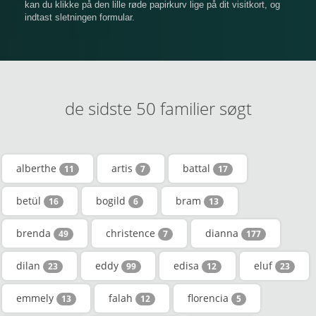
kan du klikke på den lille røde papirkurv lige på dit visitkort, og
indtast sletningen formular.
de sidste 50 familier søgt
alberthe
artis
battal
11
7
17
betül
bogild
bram
16
6
13
brenda
christence
dianna
49
7
177
dilan
eddy
edisa
eluf
23
99
12
23
emmely
falah
florencia
13
12
5