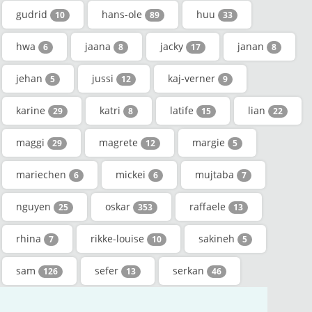
gudrid
hans-ole
huu
10
89
33
hwa
jaana
jacky
janan
6
8
17
8
jehan
jussi
kaj-verner
5
12
9
karine
katri
latife
lian
29
8
15
22
maggi
magrete
margie
29
12
5
mariechen
mickei
mujtaba
6
6
7
nguyen
oskar
raffaele
25
353
13
rhina
rikke-louise
sakineh
7
10
5
sam
sefer
serkan
126
13
46
solvi
stanislawa
susi
17
9
123