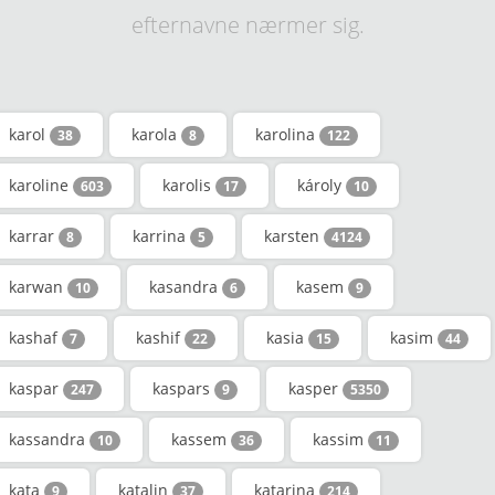
efternavne nærmer sig.
karol
karola
karolina
38
8
122
karoline
karolis
károly
603
17
10
karrar
karrina
karsten
8
5
4124
karwan
kasandra
kasem
10
6
9
kashaf
kashif
kasia
kasim
7
22
15
44
kaspar
kaspars
kasper
247
9
5350
kassandra
kassem
kassim
10
36
11
kata
katalin
katarina
9
37
214