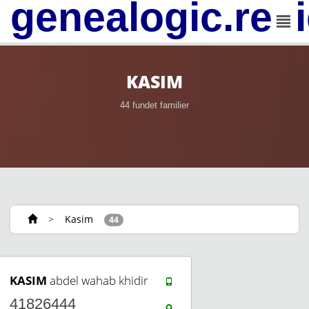
genealogic.rev
KASIM
44 fundet familier
>
Kasim
44
KASIM
abdel wahab khidir
41826444