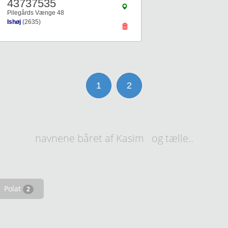
43737535
Pilegårds Vænge 48
Ishøj
(2635)
1
2
navnene båret af Kasim og tælle..
Polat
2