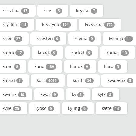
krisztina
kruse
krystal
17
5
7
krystian
krystyna
krzysztof
14
101
173
kræn
kræsten
ksenia
ksenija
27
9
9
11
kubra
kücük
kudret
kumar
17
9
9
13
kund
kuno
kunuk
kurd
8
139
9
5
kursat
kurt
kurth
kwabena
6
6015
36
5
kwame
kwok
ky
kyle
10
9
5
8
kylle
kyoko
kyung
kæte
25
5
9
14