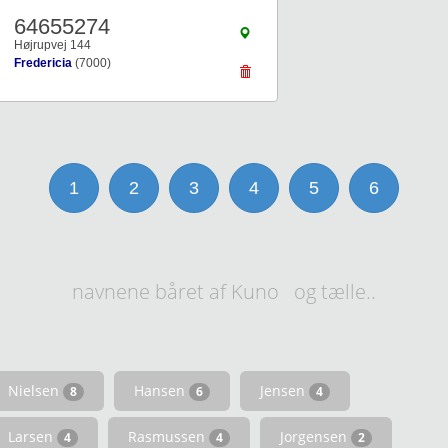
64655274
Højrupvej 144
Fredericia
(7000)
1
2
3
4
5
6
navnene båret af Kuno og tælle..
Nielsen
Hansen
Jensen
8
6
4
Larsen
Rasmussen
Jorgensen
4
4
2