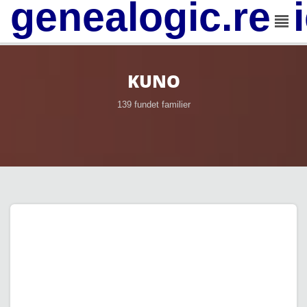
genealogic.rev
KUNO
139 fundet familier