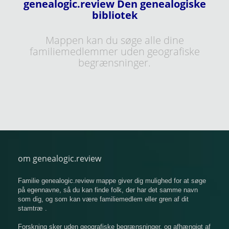
genealogic.review Den genealogiske
bibliotek
Mappen kan du søge alle dine
familiemedlemmer uden geografiske
begrænsninger.
om genealogic.review
Familie genealogic.review mappe giver dig mulighed for at søge
på egennavne, så du kan finde folk, der har det samme navn
som dig, og som kan være familiemedlem eller gren af ​​dit
stamtræ .
Forskning sker uden geografiske begrænsninger, og afhængigt af