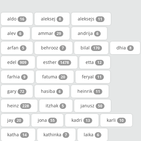
aldo
aleksej
aleksejs
16
8
11
alev
ammar
andrija
6
29
6
arfan
behrooz
bilal
dhia
5
7
170
8
edel
esther
etta
909
1478
12
farhia
fatuma
feryal
9
20
11
gary
hasiba
heinrik
72
6
11
heinz
itzhak
janusz
228
5
50
jay
jona
kadri
karli
20
55
13
10
katha
kathinka
laika
14
7
6