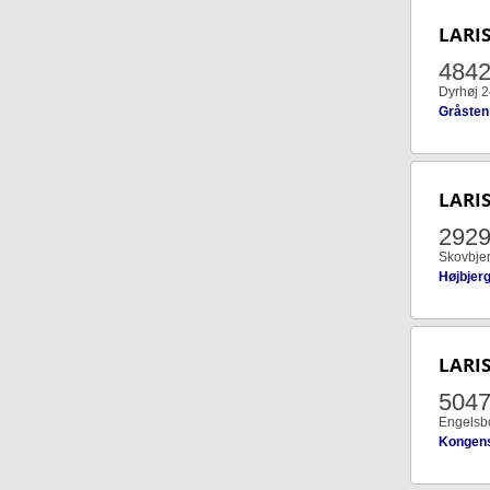
LARI
4842
Dyrhøj 
Gråsten
LARI
292
Skovbjer
Højbjer
LARI
504
Engelsbo
Kongen