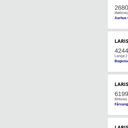
268
Møllevej
Aarhus
LARI
424
Langø 2
Bogens
LARI
619
Birkevej
Fårvang
LARI