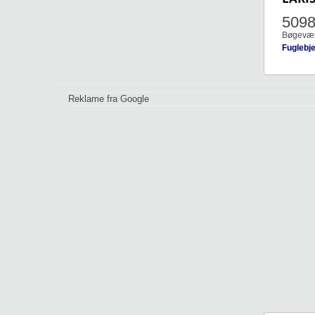
509
Bøgevæn
Fuglebj
Reklame fra Google