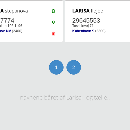
SA
stepanova
LARISA
flojbo
97774
29645553
nken 103 1, 96
Toskiftevej 71
avn NV
(2400)
København S
(2300)
1
2
navnene båret af Larisa og tælle..