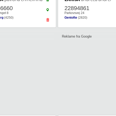
86660
22894861
get 8
Parkovsvej 24
erg
(4250)
Gentofte
(2820)
Reklame fra Google