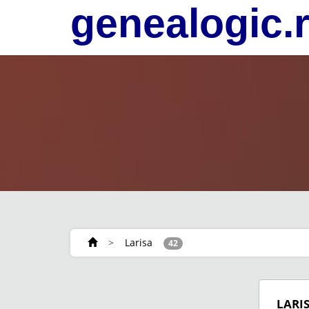
genealogic.
>
Larisa
42
LARI