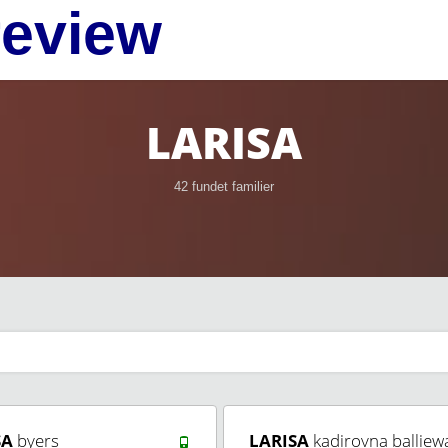
review
LARISA
42 fundet familier
SA
byers
LARISA
kadirovna balliew