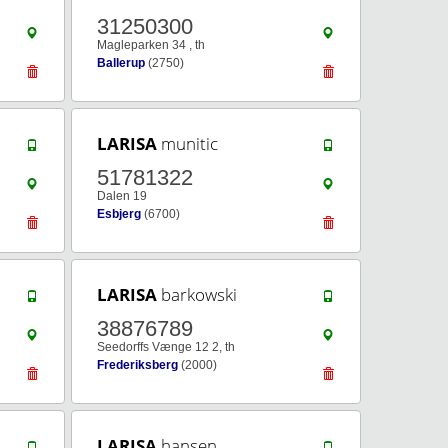
31250300
Magleparken 34 , th
Ballerup
(2750)
LARISA
munitic
51781322
Dalen 19
Esbjerg
(6700)
LARISA
barkowski
38876789
Seedorffs Vænge 12 2, th
Frederiksberg
(2000)
LARISA
hansen