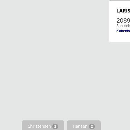
LARI
208
Banebri
Københ
Christensen
Hansen
2
2