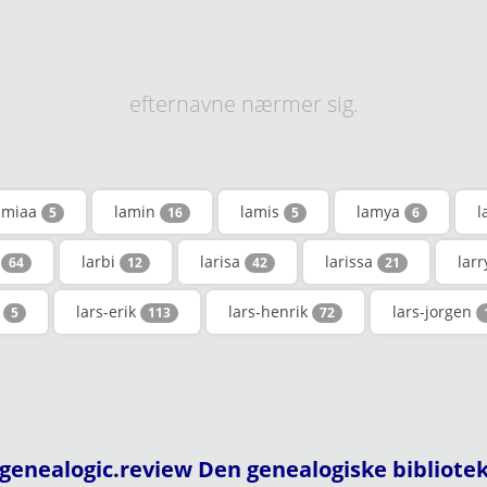
efternavne nærmer sig.
amiaa
lamin
lamis
lamya
l
5
16
5
6
a
larbi
larisa
larissa
lar
64
12
42
21
c
lars-erik
lars-henrik
lars-jorgen
5
113
72
genealogic.review Den genealogiske bibliote