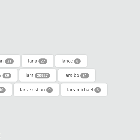
an
lana
lance
31
27
8
ry
lars
lars-bo
39
20927
81
lars-kristian
lars-michael
10
9
6
k