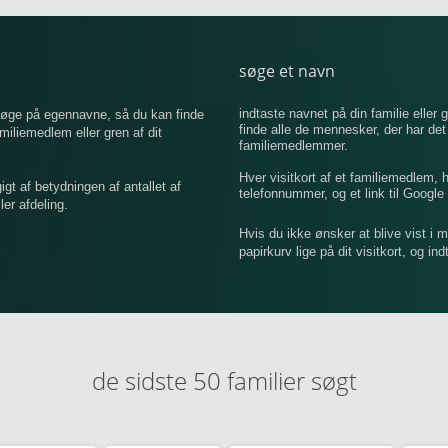
søge et navn
indtaste navnet på din familie eller g
 søge på egennavne, så du kan finde
finde alle de mennesker, der har de
iemedlem eller gren af ​​dit
familiemedlemmer.
Hver visitkort af et familiemedlem,
 af betydningen af ​​antallet af
telefonnummer, og et link til Google 
er afdeling.
Hvis du ikke ønsker at blive vist i 
papirkurv lige på dit visitkort, og in
de sidste 50 familier søgt