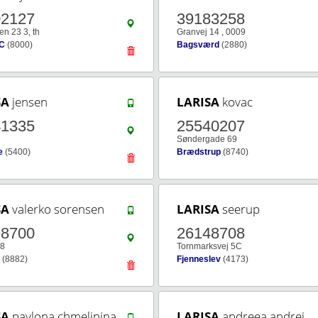
02127
39183258
en 23 3, th
Granvej 14 , 0009
 C
(8000)
Bagsværd
(2880)
SA
jensen
LARISA
kovac
41335
25540207
Søndergade 69
e
(5400)
Brædstrup
(8740)
SA
valerko sorensen
LARISA
seerup
98700
26148708
 8
Tornmarksvej 5C
(8882)
Fjenneslev
(4173)
SA
pavlona chmelinina
LARISA
andreea andrei