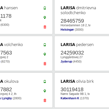
SA
hansen
LARISA
dmitrievna
solodtchenko
1178
28465759
24
(6300)
Horsedammen 18 2, tv
Helsingør
(3000)
SA
volchenko
LARISA
pedersen
97563
24259032
gvej 2
Lynggårdsvej 27
g
(8270)
Jyderup
(4450)
SA
okulova
LARISA
olivia birk
77882
30119418
rgvej 4 2, th
Nørre Søgade 9B 1, tv
s Lyngby
(2800)
København K
(1370)