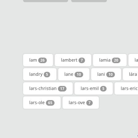
lam
lambert
lamia
l
26
7
20
landry
lane
lani
lár
5
10
10
lars-christian
lars-emil
lars-eri
17
5
lars-ole
lars-ove
65
7