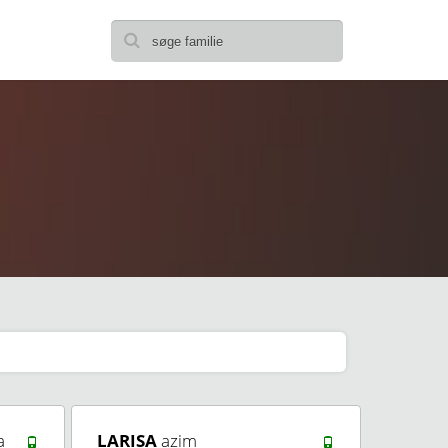
a
LARISA
azim