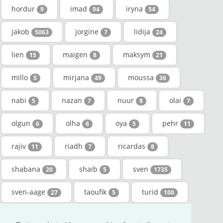
hordur
imad
iryna
9
94
54
jakob
jorgine
lidija
5063
7
24
lien
maigen
maksym
15
8
21
millo
mirjana
moussa
5
49
36
nabi
nazan
nuur
olai
5
7
8
7
olgun
olha
oya
pehr
6
6
5
11
rajiv
riadh
ricardas
11
7
8
shabana
shaib
sven
20
5
1735
sven-aage
taoufik
turid
27
5
100
vitta
walther
yakup
37
345
41