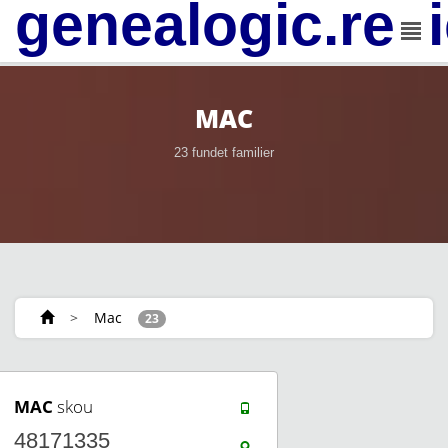
genealogic.rev
MAC
23 fundet familier
>
Mac
23
MAC
skou
48171335