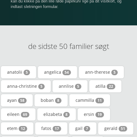
kan du klikke på den lille røde papirkurv lige på dit visitkort, og
indtast sletningen formular.
de sidste 50 familier søgt
anatolii
angelica
ann-therese
5
54
5
anna-christine
annlise
atilla
5
5
22
ayan
boban
cammilla
58
8
11
eileen
elizabeta
ersin
69
8
19
etem
fatos
gail
gerald
12
17
7
51