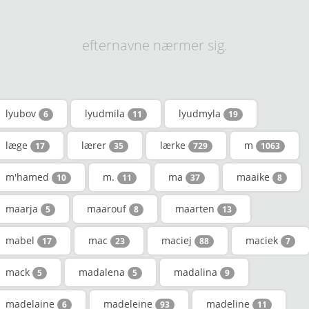
efternavne nærmer sig.
lyubov
lyudmila
lyudmyla
6
11
19
læge
lærer
lærke
m
17
35
729
1063
m'hamed
m.
ma
maaike
10
11
37
8
maarja
maarouf
maarten
5
8
13
mabel
mac
maciej
maciek
17
23
88
7
mack
madalena
madalina
5
5
9
madelaine
madeleine
madeline
6
93
11