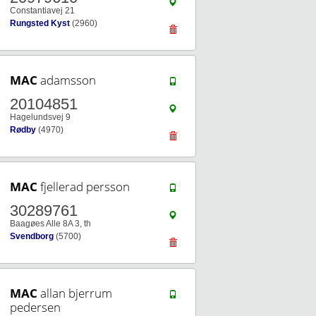
Constantiavej 21
Rungsted Kyst
(2960)
MAC
adamsson
20104851
Hagelundsvej 9
Rødby
(4970)
MAC
fjellerad persson
30289761
Baagøes Alle 8A 3, th
Svendborg
(5700)
MAC
allan bjerrum
pedersen