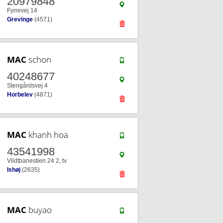
20979848
Fyrrevej 14
Grevinge
(4571)
MAC
schon
40248677
Stengårdsvej 4
Horbelev
(4871)
MAC
khanh hoa
43541998
Vildtbanestien 24 2, tv
Ishøj
(2635)
MAC
buyao