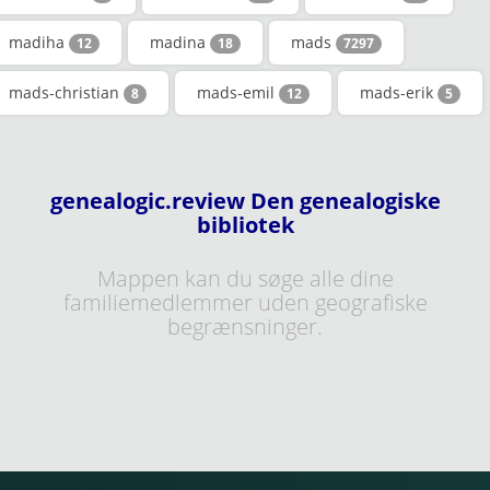
madiha
madina
mads
12
18
7297
mads-christian
mads-emil
mads-erik
8
12
5
genealogic.review Den genealogiske
bibliotek
Mappen kan du søge alle dine
familiemedlemmer uden geografiske
begrænsninger.