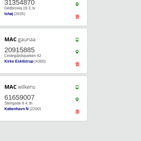
31354870
Gildbrovej 19 3, tv
Ishøj
(2635)
MAC
gaunaa
20915885
Lindegårdsparken 42
Kirke Eskilstrup
(4360)
MAC
wilkens
61659007
Stengade 8 4, th
København N
(2200)