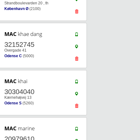
Strandboulevarden 20 , th
København Ø
(2100)
MAC
khae dang
32152745
Overgade 41
Odense C
(5000)
MAC
khai
30304040
Kærnehøjvej 13
Odense S
(5260)
MAC
marine
20979610