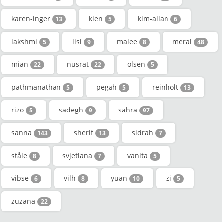
karen-inger
kien
kim-allan
13
5
6
lakshmi
lisi
malee
meral
5
9
8
48
mian
nusrat
olsen
22
22
5
pathmanathan
pegah
reinholt
5
5
13
rizo
sadegh
sahra
5
9
97
sanna
sherif
sidrah
143
13
7
ståle
svjetlana
vanita
8
7
5
vibse
vilh
yuan
zi
6
8
10
5
zuzana
22