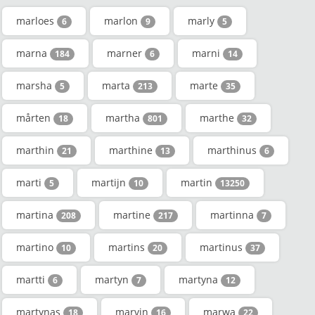
marloes
marlon
marly
6
9
5
marna
marner
marni
184
6
14
marsha
marta
marte
5
213
35
mårten
martha
marthe
18
801
32
marthin
marthine
marthinus
21
13
6
marti
martijn
martin
5
10
13250
martina
martine
martinna
208
217
7
martino
martins
martinus
10
20
37
martti
martyn
martyna
6
7
12
martynas
marvin
marwa
18
16
22