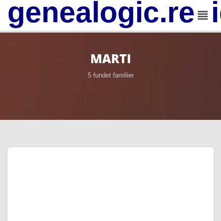
genealogic.rev
MARTI
5 fundet familier