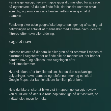
Familie genealogic.review mappe giver dig mulighed for at søge
på egennavne, så du kan finde folk, der har det samme navn
som dig, og som kan være familiemedlem eller gren af ​​dit
stamtræ .
Forskning sker uden geografiske begrænsninger, og afhængigt af
betydningen af ​​antallet af mennesker med samme navn, derefter
filtreres efter navn eller afdeling.
søge et navn
indtaste navnet på din familie eller gren af ​​dit stamtræ i toppen af
​​skærmen i søgefeltet for at finde alle de mennesker, der har det
samme navn, og således lette søgningen efter
familiemedlemmer.
Hver visitkort af et familiemedlem, har du den sædvanlige
oplysninger, navn, adresse og telefonnummer, og et link til
Google Maps, der kan lokalisere familien på et kort.
Hvis du ikke ønsker at blive vist i mappen genealogic.review,
kan du klikke på den lille røde papirkurv lige på dit visitkort, og
indtast sletningen formular.