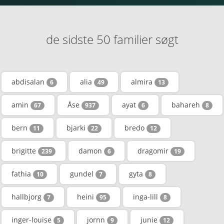
de sidste 50 familier søgt
abdisalan
alia
almira
6
49
13
amin
Åse
ayat
bahareh
67
937
6
8
bern
bjarki
bredo
11
22
12
brigitte
damon
dragomir
239
6
19
fathia
gundel
gyta
10
7
8
hallbjorg
heini
inga-lill
7
95
8
inger-louise
jornn
junie
5
9
12