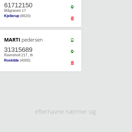
61712150
Blågranen 17
Kjellerup
(8620)
MARTI
pedersen
31315689
Ravnsholt 217 , th
Roskilde
(4000)
efternavne nærmer sig.