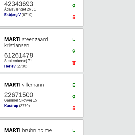
42343693
Ådalsvænget 26 , 1
Esbjerg V
(6710)
MARTI
steengaard
kristiansen
61261478
Septembervej 71
Herlev
(2730)
MARTI
villemann
22671500
Gammel Skovvej 15
Kastrup
(2770)
MARTI
bruhn holme