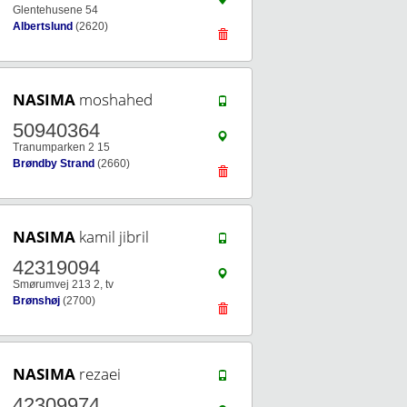
Glentehusene 54
Albertslund
(2620)
NASIMA
moshahed
50940364
Tranumparken 2 15
Brøndby Strand
(2660)
NASIMA
kamil jibril
42319094
Smørumvej 213 2, tv
Brønshøj
(2700)
NASIMA
rezaei
42309974