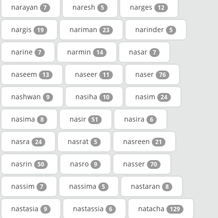
narayan
naresh
narges
7
5
12
nargis
nariman
narinder
19
23
5
narine
narmin
nasar
7
14
7
naseem
naseer
naser
13
11
76
nashwan
nasiha
nasim
9
10
24
nasima
nasir
nasira
8
51
6
nasra
nasrat
nasreen
24
5
21
nasrin
nasro
nasser
50
9
70
nassim
nassima
nastaran
7
5
8
nastasia
nastassia
natacha
9
6
129