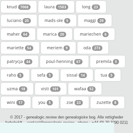
knud
laura
long
7068
1503
23
luciano
mads-ole
maggi
20
5
29
maher
marica
mariechen
64
20
6
mariette
meriem
oda
54
9
273
patrycja
poul-henning
premila
44
67
5
raho
sefa
sissal
tua
5
5
14
5
uzma
visti
wafaa
18
101
52
wini
you
zoe
zuzette
17
5
23
8
© 2017 - genealogic.review den genealogiske bog. Alle rettigheder
forbeholdt. - contact@genealogic.review - phone : +44 (0) 20 3290 0211
(London)