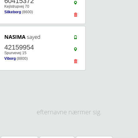
60415372
Kejlstrupvej 70
Silkeborg
(8600)
NASIMA
sayed
42159954
Spurvevej 15
Viborg
(8800)
efternavne nærmer sig.