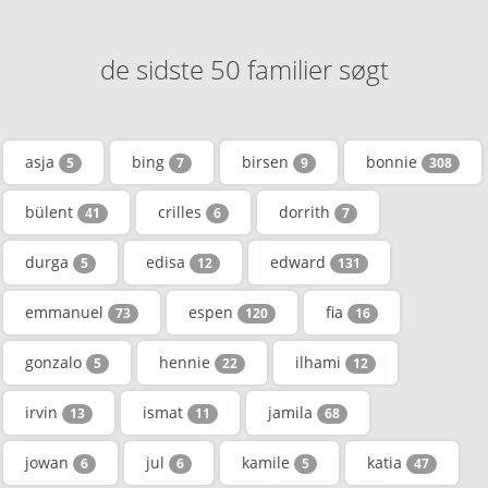
de sidste 50 familier søgt
asja
bing
birsen
bonnie
5
7
9
308
bülent
crilles
dorrith
41
6
7
durga
edisa
edward
5
12
131
emmanuel
espen
fia
73
120
16
gonzalo
hennie
ilhami
5
22
12
irvin
ismat
jamila
13
11
68
jowan
jul
kamile
katia
6
6
5
47