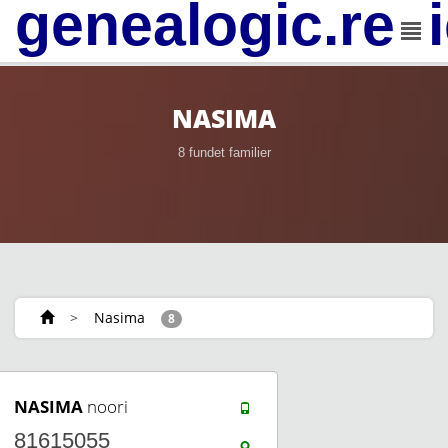
genealogic.rev
NASIMA
8 fundet familier
>
Nasima
8
NASIMA
noori
81615055