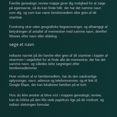
Familie genealogic.review mappe giver dig mulighed for at søge
på egennavne, så du kan finde folk, der har det samme navn
som dig, og som kan være familiemedlem eller gren af ​​dit
stamtræ .
Forskning sker uden geografiske begrænsninger, og afhængigt af
betydningen af ​​antallet af mennesker med samme navn, derefter
filtreres efter navn eller afdeling.
søge et navn
indtaste navnet på din familie eller gren af ​​dit stamtræ i toppen af
​​skærmen i søgefeltet for at finde alle de mennesker, der har det
samme navn, og således lette søgningen efter
familiemedlemmer.
Hver visitkort af et familiemedlem, har du den sædvanlige
oplysninger, navn, adresse og telefonnummer, og et link til
Google Maps, der kan lokalisere familien på et kort.
Hvis du ikke ønsker at blive vist i mappen genealogic.review,
kan du klikke på den lille røde papirkurv lige på dit visitkort, og
indtast sletningen formular.