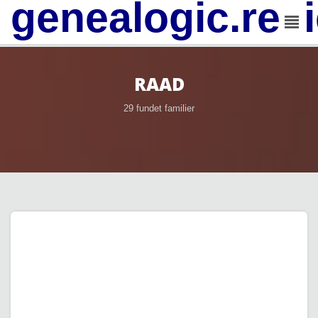
genealogic.rev
RAAD
29 fundet familier