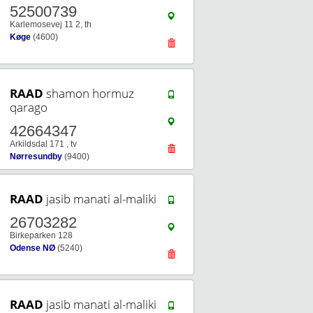
52500739
Karlemosevej 11 2, th
Køge
(4600)
RAAD
shamon hormuz
qarago
42664347
Arkildsdal 171 , tv
Nørresundby
(9400)
RAAD
jasib manati al-maliki
26703282
Birkeparken 128
Odense NØ
(5240)
RAAD
jasib manati al-maliki