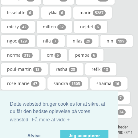
lisselotte
lykka
marie
6
6
5287
micky
milton
nejdet
42
32
6
ngoc
nila
nilas
nini
129
7
29
199
norma
om
pemba
318
6
6
poul-martin
rasha
refik
13
28
13
rose-marie
sandra
shaima
47
1505
16
tamana
til
truong
ulle
8
6
14
7
Dette websted bruger cookies for at sikre, at
uni
vijitha
zeth
zlatan
du får den bedste oplevelse på vores
42
7
6
24
websted.
Få mere at vide +
© 2017 - genealogic.review den genealogiske bog. Alle rettigheder
forbeholdt. - contact@genealogic.review - phone : +44 (0) 20 3290 0211
Afvise
Jeg accepterer