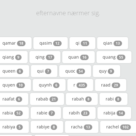
efternavne nærmer sig.
qamar
qasim
qi
qian
18
12
11
13
qiang
qing
quan
quang
9
17
16
55
queen
qui
quoc
quy
6
7
54
9
quyen
quynh
r
raad
10
6
435
29
raafat
rabab
rabah
rabi
6
21
8
8
rabia
rabie
rabih
rabija
52
7
23
14
rabiya
rabiye
racha
rachel
5
8
13
102