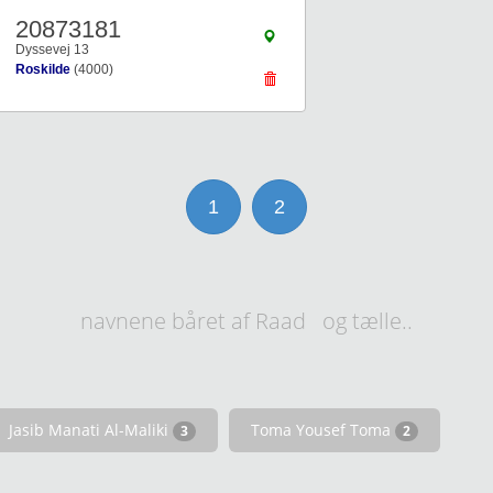
20873181
Dyssevej 13
Roskilde
(4000)
1
2
navnene båret af Raad og tælle..
Jasib Manati Al-Maliki
Toma Yousef Toma
3
2