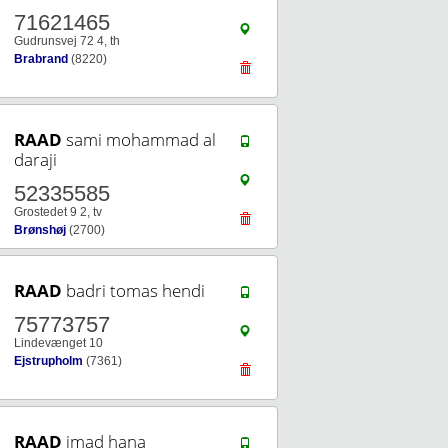
71621465
Gudrunsvej 72 4, th
Brabrand
(8220)
RAAD
sami mohammad al
daraji
52335585
Grostedet 9 2, tv
Brønshøj
(2700)
RAAD
badri tomas hendi
75773757
Lindevænget 10
Ejstrupholm
(7361)
RAAD
imad hana