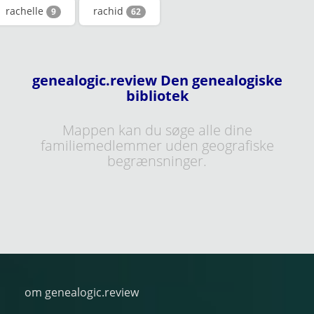
rachelle
rachid
9
62
genealogic.review Den genealogiske
bibliotek
Mappen kan du søge alle dine
familiemedlemmer uden geografiske
begrænsninger.
om genealogic.review