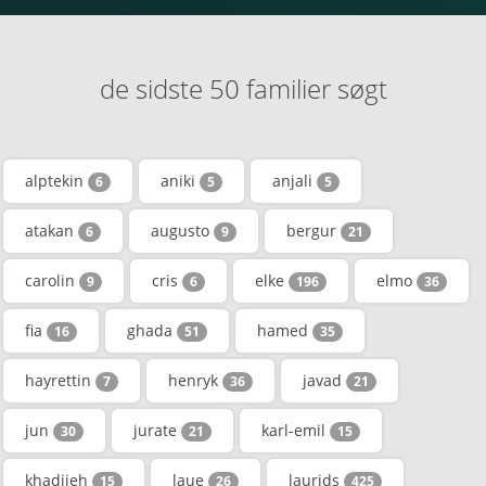
de sidste 50 familier søgt
alptekin
aniki
anjali
6
5
5
atakan
augusto
bergur
6
9
21
carolin
cris
elke
elmo
9
6
196
36
fia
ghada
hamed
16
51
35
hayrettin
henryk
javad
7
36
21
jun
jurate
karl-emil
30
21
15
khadijeh
laue
laurids
15
26
425