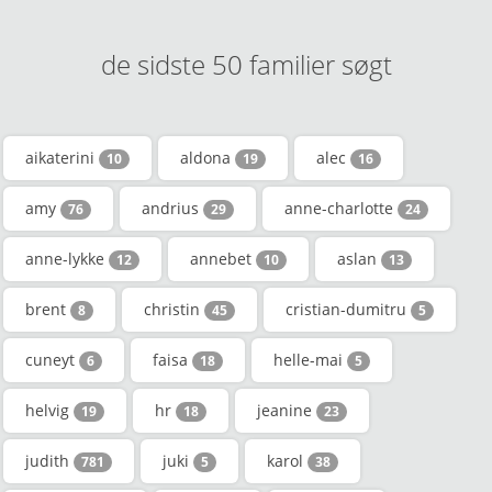
de sidste 50 familier søgt
aikaterini
aldona
alec
10
19
16
amy
andrius
anne-charlotte
76
29
24
anne-lykke
annebet
aslan
12
10
13
brent
christin
cristian-dumitru
8
45
5
cuneyt
faisa
helle-mai
6
18
5
helvig
hr
jeanine
19
18
23
judith
juki
karol
781
5
38