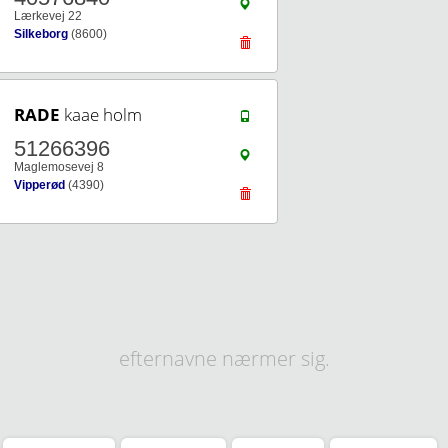
Lærkevej 22
Silkeborg
(8600)
RADE
kaae holm
51266396
Maglemosevej 8
Vipperød
(4390)
efternavne nærmer sig.