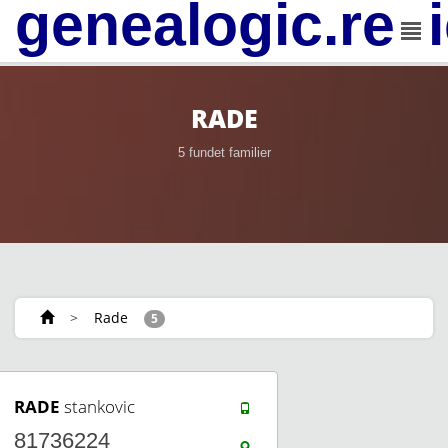
genealogic.rev
RADE
5 fundet familier
>
Rade
5
RADE
stankovic
81736224