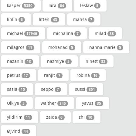
kasper
lára
leslaw
5350
64
5
linlin
litten
mahsa
6
43
7
michael
michalina
milad
17946
7
38
milagros
mohanad
nanna-marie
11
5
5
nazanin
nazmiye
ninett
13
5
32
petrus
ranjit
robina
17
7
16
sasia
seppo
sussi
10
7
851
Ülkiye
walther
yavuz
5
345
35
yildirim
zaida
zhi
11
6
10
Øjvind
44