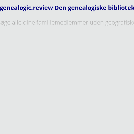
genealogic.review Den genealogiske bibliote
øge alle dine familiemedlemmer uden geografisk