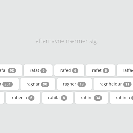
efternavne nærmer sig.
afal
rafat
rafed
rafet
raffa
98
9
6
6
a
ragnar
ragner
ragnheidur
351
90
13
11
raheela
rahila
rahim
rahima
6
8
34