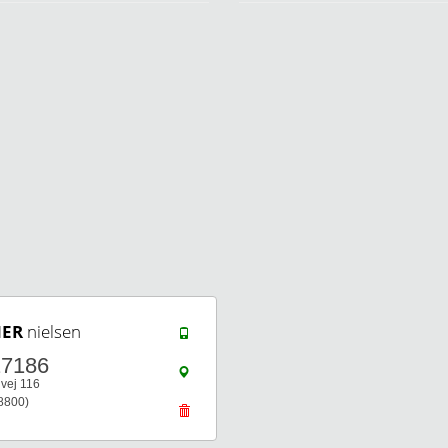
ER
nielsen
27186
vej 116
8800)