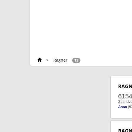
>
Ragner
13
RAGN
615
Strandv
Asaa
(9
RAGN