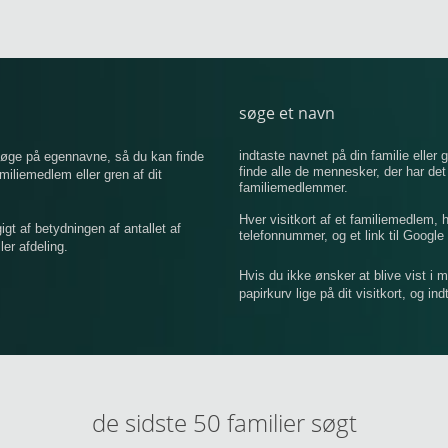
søge et navn
indtaste navnet på din familie eller g
 søge på egennavne, så du kan finde
finde alle de mennesker, der har de
iemedlem eller gren af ​​dit
familiemedlemmer.
Hver visitkort af et familiemedlem,
 af betydningen af ​​antallet af
telefonnummer, og et link til Google 
er afdeling.
Hvis du ikke ønsker at blive vist i 
papirkurv lige på dit visitkort, og in
de sidste 50 familier søgt