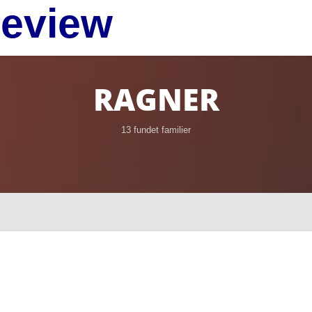
review
RAGNER
13 fundet familier