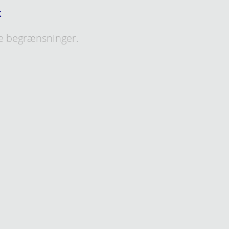
k
e begrænsninger.