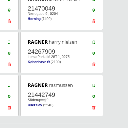
21470049
Nørregade 9 , 0204
Herning
(7400)
RAGNER
harry nielsen
24267909
Lersø Parkallé 28T 1, 0275
København Ø
(2100)
RAGNER
rasmussen
21442749
Såderupvej 9
Ullerslev
(5540)