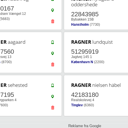
oddershede
30167
22843985
adsen Vænget 12
(5683)
Bybakken 15B
Hanstholm
(7730)
ER
aagaard
RAGNER
lundquist
67560
51295919
svej 13
Jagtvej 145 1
s
(8700)
København N
(2200)
ER
sehested
RAGNER
nielsen häbel
17195
42183180
rgparken 4
Realskolevej 4
7600)
Tinglev
(6360)
Reklame fra Google