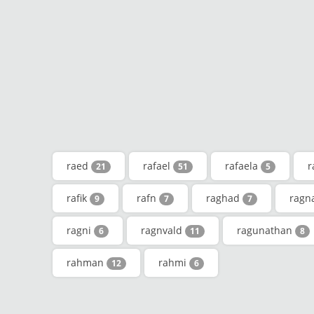
raed
rafael
rafaela
r
21
51
5
rafik
rafn
raghad
ragn
9
7
7
ragni
ragnvald
ragunathan
6
11
8
rahman
rahmi
12
6