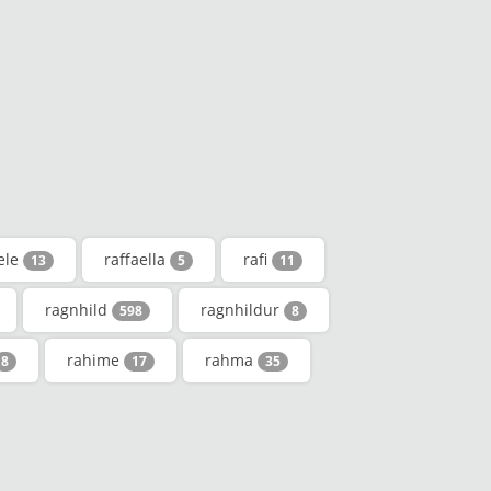
ele
raffaella
rafi
13
5
11
ragnhild
ragnhildur
598
8
rahime
rahma
8
17
35