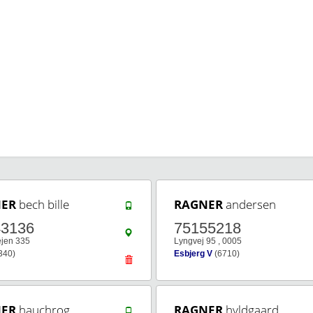
ER
bech bille
RAGNER
andersen
43136
75155218
ejen 335
Lyngvej 95 , 0005
340)
Esbjerg V
(6710)
ER
hauchrog
RAGNER
hyldgaard