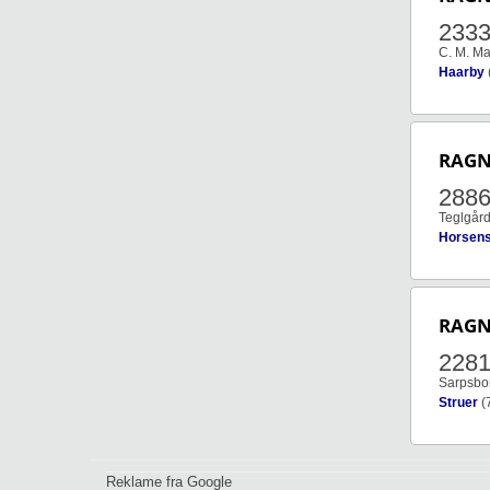
233
C. M. M
Haarby
RAGN
288
Teglgård
Horsen
RAGN
228
Sarpsbo
Struer
(
Reklame fra Google