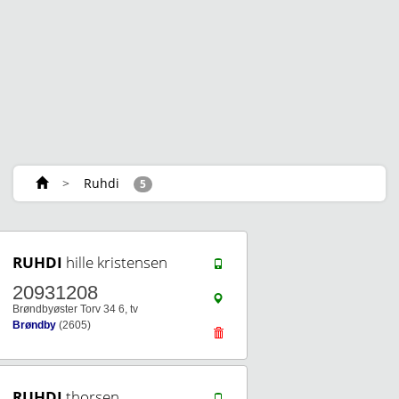
>
Ruhdi
5
RUHDI
hille kristensen
20931208
Brøndbyøster Torv 34 6, tv
Brøndby
(2605)
RUHDI
thorsen