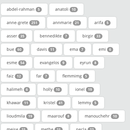
abdel-rahman
anatoli
5
10
anne-grete
annmarie
arifa
251
21
5
asser
bennedikte
birgir
35
7
33
bue
davis
ema
emi
60
11
7
6
esme
evangelos
eyrun
54
9
8
faiz
far
flemmimg
12
7
5
halimeh
holly
ionel
6
10
19
khawar
kristel
lemmy
11
41
5
lioudmila
maarouf
manouchehr
19
8
10
mejse
methe
necla
21
21
22