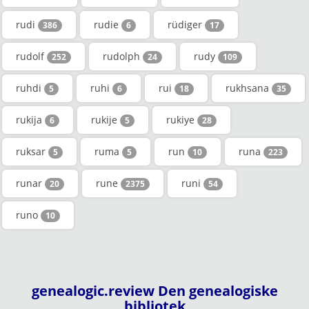
rudi
rudie
rüdiger
386
6
17
rudolf
rudolph
rudy
252
24
109
ruhdi
ruhi
rui
rukhsana
5
6
18
35
rukija
rukije
rukiye
6
5
28
ruksar
ruma
run
runa
5
5
10
223
runar
rune
runi
20
2375
54
runo
10
genealogic.review Den genealogiske
bibliotek