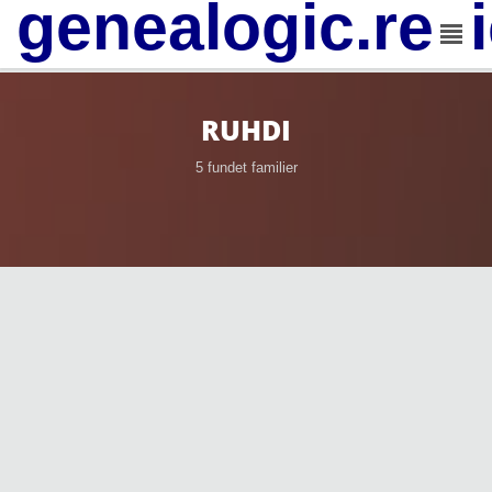
genealogic.rev
RUHDI
5 fundet familier