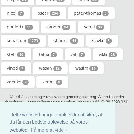
nicol
oscar
peter-thomas
7
264
5
poulerik
sander
sanel
11
94
18
sebastian
shanne
slavko
1273
11
5
steff
talha
vali
vikki
10
7
7
23
vinod
wasan
wasim
7
12
16
zdenko
zenna
9
9
© 2017 - genealogic.review den genealogiske bog. Alle rettigheder
forbeholdt. - contact@genealogic.review - phone : +44 (0) 20 3290 0211
(London)
Dette websted bruger cookies for at sikre, at
du får den bedste oplevelse på vores
websted.
Få mere at vide +