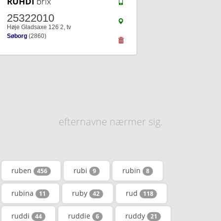
RUHDI
brix
25322010
Høje Gladsaxe 126 2, tv
Søborg
(2860)
efternavne nærmer sig.
ruben
rubi
rubin
456
9
8
rubina
ruby
rud
11
42
118
ruddi
ruddie
ruddy
44
6
21