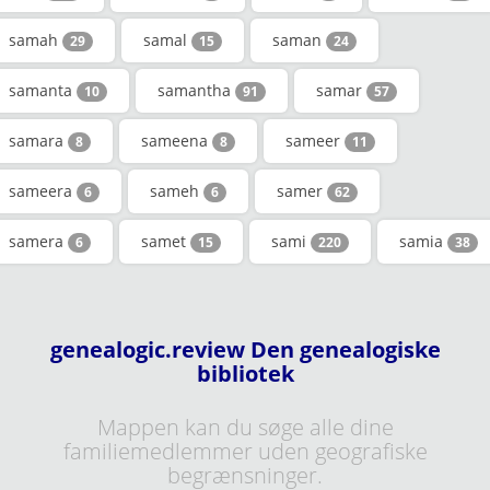
samah
samal
saman
29
15
24
samanta
samantha
samar
10
91
57
samara
sameena
sameer
8
8
11
sameera
sameh
samer
6
6
62
samera
samet
sami
samia
6
15
220
38
genealogic.review Den genealogiske
bibliotek
Mappen kan du søge alle dine
familiemedlemmer uden geografiske
begrænsninger.