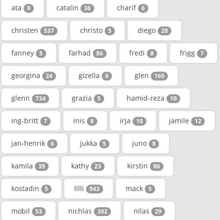
ata
catalin
charif
9
36
6
christen
christo
diego
537
5
28
fanney
farhad
fredi
frigg
5
86
8
7
georgina
gizella
glen
24
6
169
glenn
grazia
hamid-reza
734
5
10
ing-britt
inis
irja
jamile
7
8
10
12
jan-henrik
jukka
juno
6
5
8
kamila
kathy
kirstin
39
23
86
kostadin
lilli
mack
5
943
5
mobil
nichlas
nilas
53
302
29