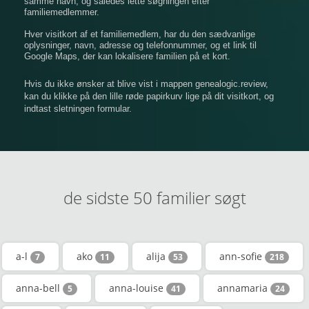
samme navn, og således lette søgningen efter
familiemedlemmer.
Hver visitkort af et familiemedlem, har du den sædvanlige
oplysninger, navn, adresse og telefonnummer, og et link til
Google Maps, der kan lokalisere familien på et kort.
Hvis du ikke ønsker at blive vist i mappen genealogic.review,
kan du klikke på den lille røde papirkurv lige på dit visitkort, og
indtast sletningen formular.
de sidste 50 familier søgt
a-l
ako
alija
ann-sofie
7
11
53
218
anna-bell
anna-louise
annamaria
5
41
24