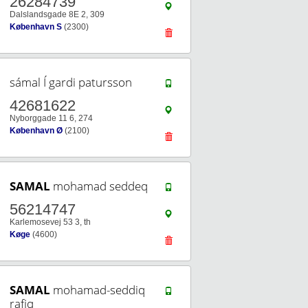
26284739
Dalslandsgade 8E 2, 309
København S
(2300)
sámal Í gardi patursson
42681622
Nyborggade 11 6, 274
København Ø
(2100)
SAMAL
mohamad seddeq
56214747
Karlemosevej 53 3, th
Køge
(4600)
SAMAL
mohamad-seddiq
rafiq