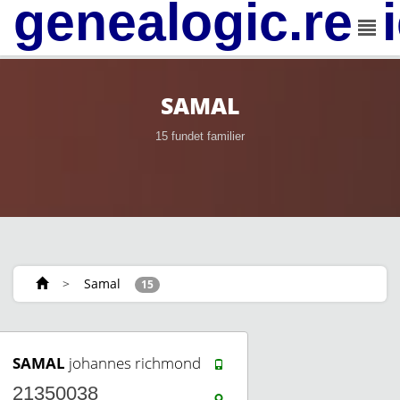
genealogic.rev
SAMAL
15 fundet familier
>
Samal
15
SAMAL
johannes richmond
21350038