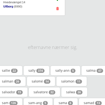
Hvedevænget 14
Ulfborg
(6990)
efternavne nærmer sig.
sallie
sally
sally-ann
salma
22
374
5
47
salman
salomé
salomon
26
14
11
salvador
salvatore
salwa
15
32
26
sam
sam-ang
sama
samad
126
5
6
13