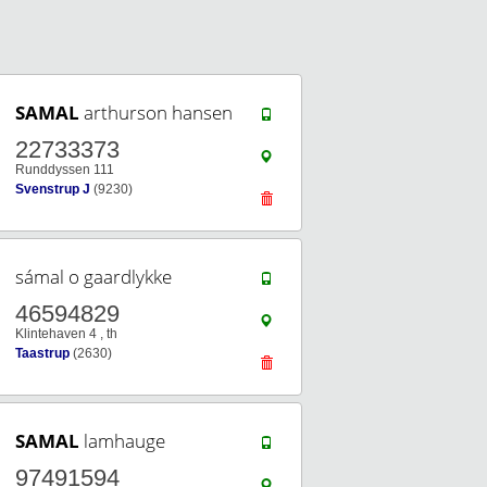
SAMAL
arthurson hansen
22733373
Runddyssen 111
Svenstrup J
(9230)
sámal o gaardlykke
46594829
Klintehaven 4 , th
Taastrup
(2630)
SAMAL
lamhauge
97491594