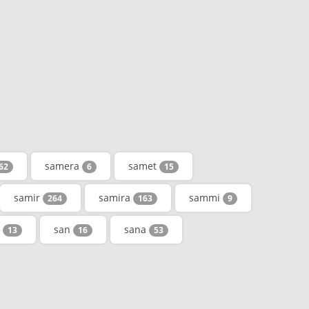
samera
samet
62
6
15
samir
samira
sammi
264
163
9
y
san
sana
13
16
53