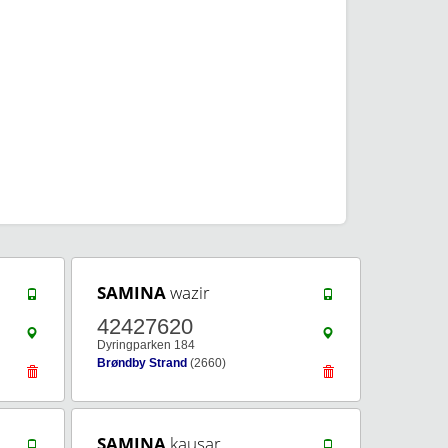
SAMINA
wazir
42427620
Dyringparken 184
Brøndby Strand
(2660)
SAMINA
kausar