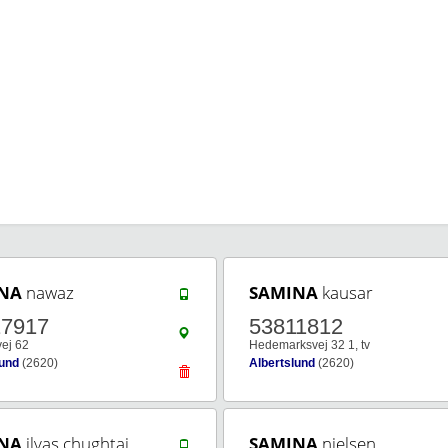
NA
nawaz
SAMINA
kausar
17917
53811812
ej 62
Hedemarksvej 32 1, tv
lund
(2620)
Albertslund
(2620)
NA
ilyas chughtai
SAMINA
nielsen