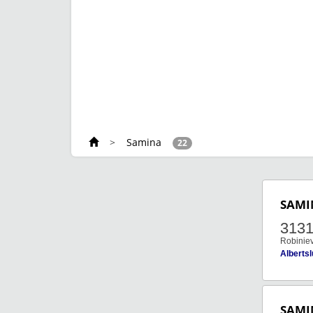
>
Samina
22
SAMI
313
Robiniev
Alberts
SAMI