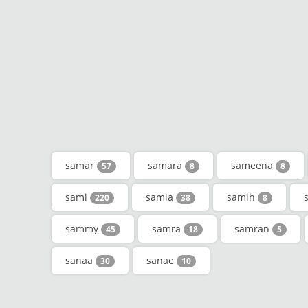
samar
samara
sameena
57
8
8
sami
samia
samih
220
38
8
sammy
samra
samran
45
18
5
sanaa
sanae
30
10