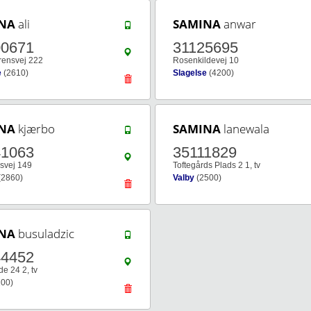
NA
ali
SAMINA
anwar
00671
31125695
rensvej 222
Rosenkildevej 10
e
(2610)
Slagelse
(4200)
NA
kjærbo
SAMINA
lanewala
41063
35111829
svej 149
Toftegårds Plads 2 1, tv
(2860)
Valby
(2500)
NA
busuladzic
44452
e 24 2, tv
00)