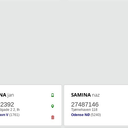
NA
jan
SAMINA
naz
22392
27487146
dgade 2 2, th
Tjørnehaven 118
avn V
(1761)
Odense NØ
(5240)