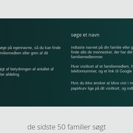
søge et navn
indtaste navnet på din familie eller g
 søge på egennavne, så du kan finde
finde alle de mennesker, der har de
iemedlem eller gren af ​​dit
familiemedlemmer.
Hver visitkort af et familiemedlem,
 af betydningen af ​​antallet af
telefonnummer, og et link til Google 
er afdeling.
Hvis du ikke ønsker at blive vist i 
papirkurv lige på dit visitkort, og in
de sidste 50 familier søgt