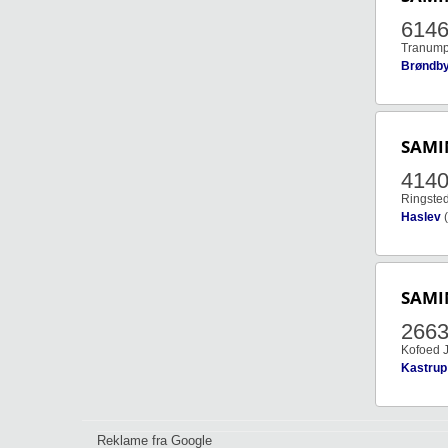
614
Tranumpa
Brøndby
SAMI
414
Ringste
Haslev
(
SAMI
266
Kofoed J
Kastrup
Reklame fra Google