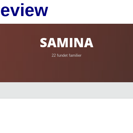
review
SAMINA
22 fundet familier