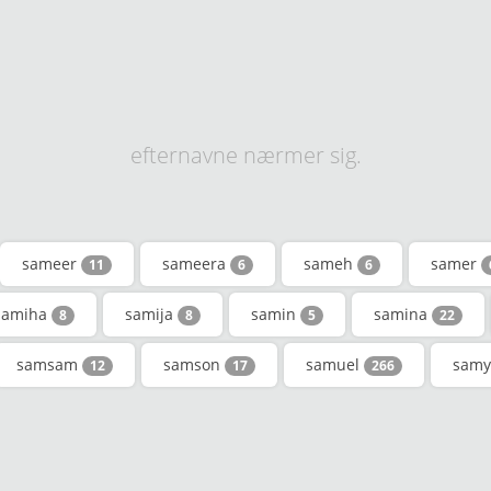
efternavne nærmer sig.
sameer
sameera
sameh
samer
11
6
6
samiha
samija
samin
samina
8
8
5
22
samsam
samson
samuel
sam
12
17
266