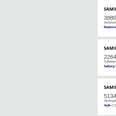
SAMI
388
Slotsher
Rødovr
SAMI
226
Toftekær
Søborg
SAMI
513
Skolegad
Vejle
(71