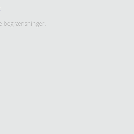
k
e begrænsninger.