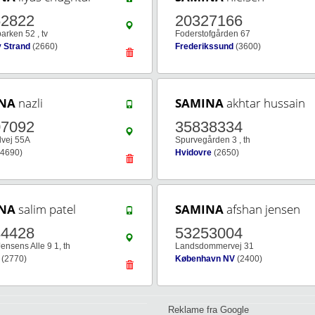
62822
20327166
rken 52 , tv
Foderstofgården 67
 Strand
(2660)
Frederikssund
(3600)
NA
nazli
SAMINA
akhtar hussain
07092
35838334
dvej 55A
Spurvegården 3 , th
4690)
Hvidovre
(2650)
NA
salim patel
SAMINA
afshan jensen
34428
53253004
ensens Alle 9 1, th
Landsdommervej 31
(2770)
København NV
(2400)
Reklame fra Google