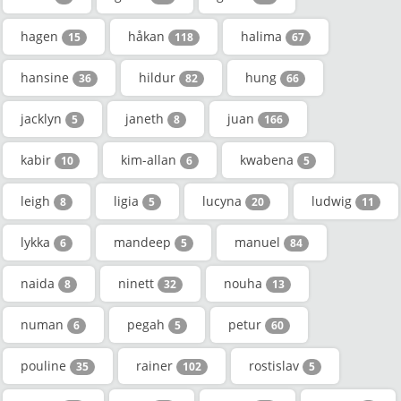
hagen
håkan
halima
15
118
67
hansine
hildur
hung
36
82
66
jacklyn
janeth
juan
5
8
166
kabir
kim-allan
kwabena
10
6
5
leigh
ligia
lucyna
ludwig
8
5
20
11
lykka
mandeep
manuel
6
5
84
naida
ninett
nouha
8
32
13
numan
pegah
petur
6
5
60
pouline
rainer
rostislav
35
102
5