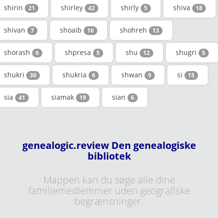
shirin
shirley
shirly
shiva
21
42
5
18
shivan
shoaib
shohreh
7
16
13
shorash
shpresa
shu
shugri
6
5
12
5
shukri
shukria
shwan
si
30
6
9
15
sia
siamak
sian
41
19
6
genealogic.review Den genealogiske
bibliotek
Mappen kan du søge alle dine
familiemedlemmer uden geografiske
begrænsninger.