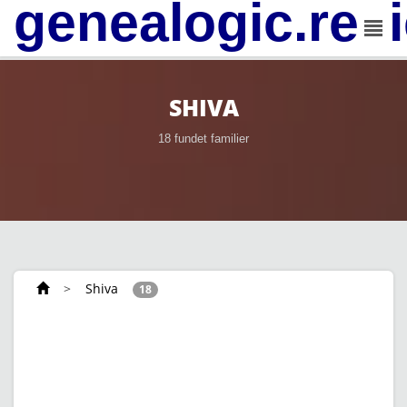
genealogic.rev
SHIVA
18 fundet familier
>
Shiva
18