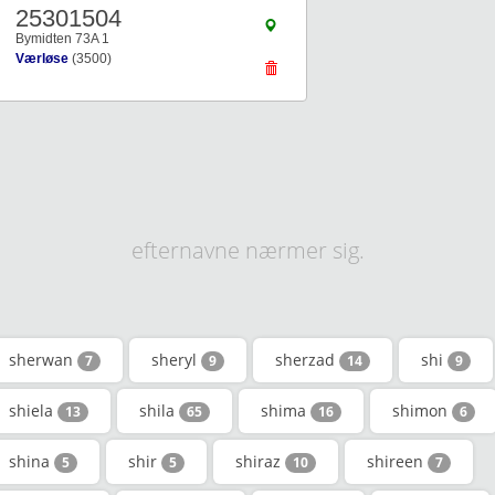
25301504
Bymidten 73A 1
Værløse
(3500)
efternavne nærmer sig.
sherwan
sheryl
sherzad
shi
7
9
14
9
shiela
shila
shima
shimon
13
65
16
6
shina
shir
shiraz
shireen
5
5
10
7