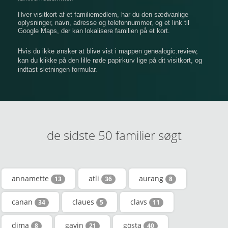
Hver visitkort af et familiemedlem, har du den sædvanlige
oplysninger, navn, adresse og telefonnummer, og et link til
Google Maps, der kan lokalisere familien på et kort.
Hvis du ikke ønsker at blive vist i mappen genealogic.review,
kan du klikke på den lille røde papirkurv lige på dit visitkort, og
indtast sletningen formular.
de sidste 50 familier søgt
annamette
atli
aurang
13
36
8
canan
claues
clavs
34
5
11
dima
gavin
gösta
8
21
40