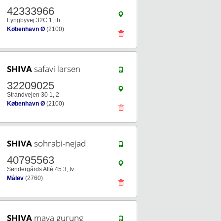
42333966
Lyngbyvej 32C 1, th
København Ø
(2100)
SHIVA
safavi larsen
32209025
Strandvejen 30 1, 2
København Ø
(2100)
SHIVA
sohrabi-nejad
40795563
Søndergårds Allé 45 3, tv
Måløv
(2760)
SHIVA
maya gurung