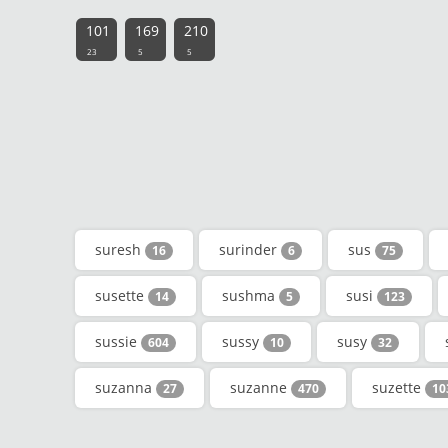
101
169
210
23
5
5
suresh
surinder
sus
16
6
75
susette
sushma
susi
14
5
123
sussie
sussy
susy
604
10
32
suzanna
suzanne
suzette
27
470
10