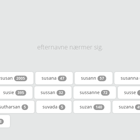
efternavne nærmer sig.
susan
susana
susann
susanna
2005
47
57
susie
sussan
sussanne
susse
395
32
72
sutharsan
suvada
suzan
suzana
5
5
140
4
3