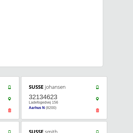
SUSSE
johansen
32134623
Ladefogedvej 156
Aarhus N
(8200)
SUSSE
smith