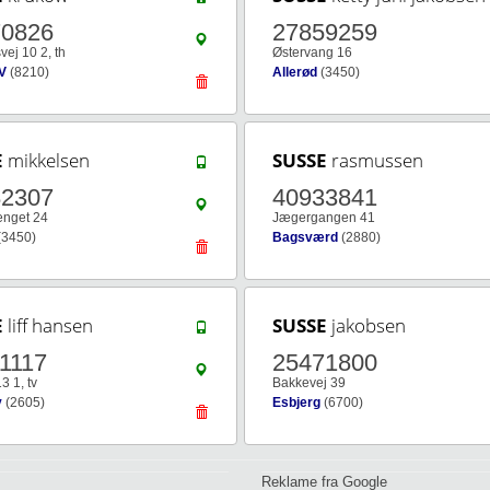
70826
27859259
ej 10 2, th
Østervang 16
V
(8210)
Allerød
(3450)
E
mikkelsen
SUSSE
rasmussen
82307
40933841
nget 24
Jægergangen 41
(3450)
Bagsværd
(2880)
E
liff hansen
SUSSE
jakobsen
1117
25471800
3 1, tv
Bakkevej 39
y
(2605)
Esbjerg
(6700)
Reklame fra Google