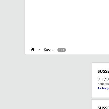
>
Susse
117
SUSS
717
Sebbersu
Aalborg
SUSS