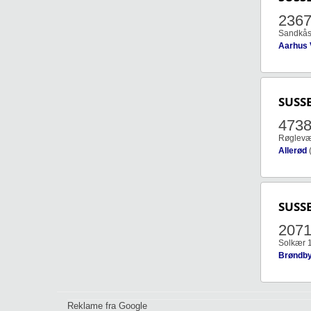
236
Sandkåsv
Aarhus 
SUSS
473
Røglevæ
Allerød
SUSS
2071
Solkær 1
Brøndb
Reklame fra Google