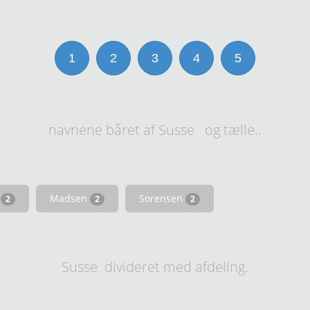
1
2
3
4
5
navnene båret af Susse og tælle..
n
Madsen
Sorensen
2
2
2
Susse divideret med afdeling.