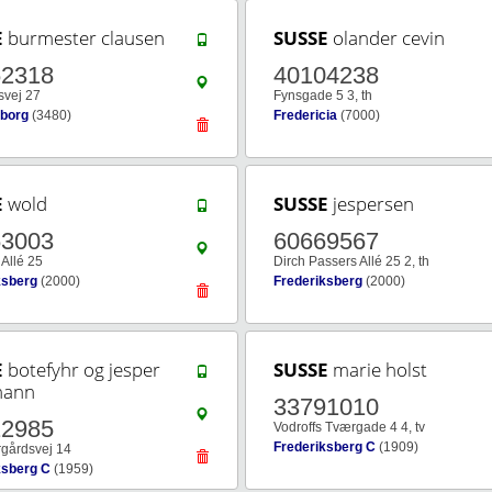
E
burmester clausen
SUSSE
olander cevin
62318
40104238
svej 27
Fynsgade 5 3, th
borg
(3480)
Fredericia
(7000)
E
wold
SUSSE
jespersen
63003
60669567
Allé 25
Dirch Passers Allé 25 2, th
ksberg
(2000)
Frederiksberg
(2000)
E
botefyhr og jesper
SUSSE
marie holst
mann
33791010
12985
Vodroffs Tværgade 4 4, tv
Frederiksberg C
(1909)
rgårdsvej 14
ksberg C
(1959)