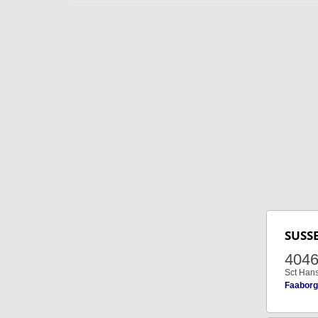
SUSS
404
Sct Han
Faaborg