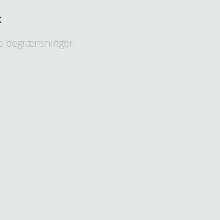
k
e begrænsninger.