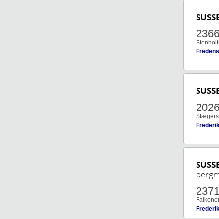
SUSS
236
Stenholt
Fredens
SUSS
202
Stægers 
Frederi
SUSS
berg
237
Falkone
Frederi