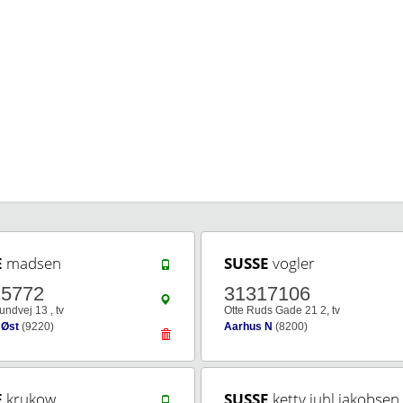
E
madsen
SUSSE
vogler
25772
31317106
ndvej 13 , tv
Otte Ruds Gade 21 2, tv
 Øst
(9220)
Aarhus N
(8200)
E
krukow
SUSSE
ketty juhl jakobsen