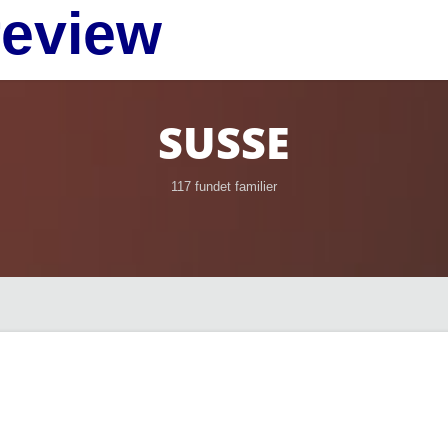
review
SUSSE
117 fundet familier