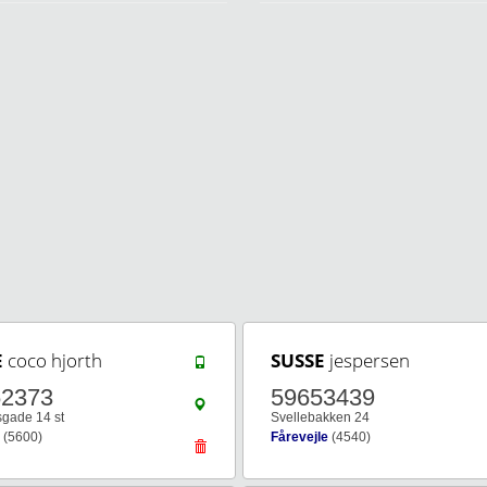
E
coco hjorth
SUSSE
jespersen
62373
59653439
sgade 14 st
Svellebakken 24
(5600)
Fårevejle
(4540)