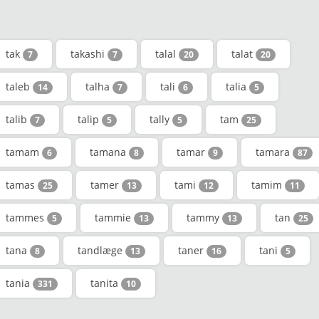
tak
takashi
talal
talat
7
7
20
20
taleb
talha
tali
talia
14
7
6
5
talib
talip
tally
tam
7
5
5
25
tamam
tamana
tamar
tamara
6
8
9
87
tamas
tamer
tami
tamim
25
13
12
11
tammes
tammie
tammy
tan
5
13
13
25
tana
tandlæge
taner
tani
8
13
16
5
tania
tanita
331
10