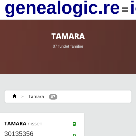
genealogic.rev
TAMARA
87 fundet familier
>
Tamara
87
TAMARA
nissen
30135356