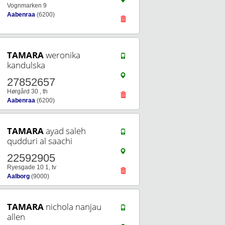
Vognmarken 9
Aabenraa
(6200)
TAMARA
weronika
kandulska
27852657
Hørgård 30 , th
Aabenraa
(6200)
TAMARA
ayad saleh
qudduri al saachi
22592905
Ryesgade 10 1, tv
Aalborg
(9000)
TAMARA
nichola nanjau
allen