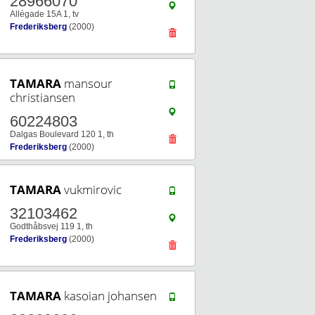
28966070
Allégade 15A 1, tv
Frederiksberg
(2000)
TAMARA
mansour
christiansen
60224803
Dalgas Boulevard 120 1, th
Frederiksberg
(2000)
TAMARA
vukmirovic
32103462
Godthåbsvej 119 1, th
Frederiksberg
(2000)
TAMARA
kasoian johansen