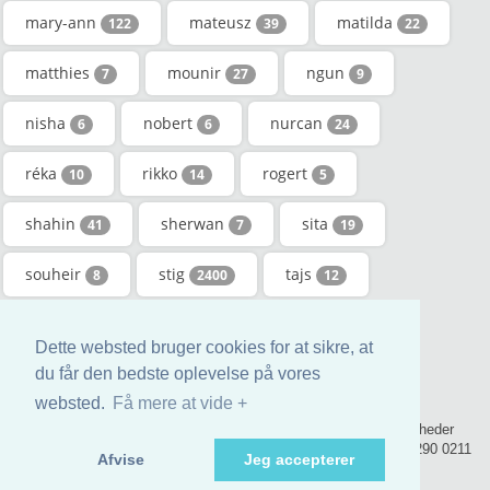
mary-ann
mateusz
matilda
122
39
22
matthies
mounir
ngun
7
27
9
nisha
nobert
nurcan
6
6
24
réka
rikko
rogert
10
14
5
shahin
sherwan
sita
41
7
19
souheir
stig
tajs
8
2400
12
thuan
torstein
umran
12
21
8
Dette websted bruger cookies for at sikre, at
vibse
vira
zhao
du får den bedste oplevelse på vores
6
14
5
websted.
Få mere at vide +
© 2017 - genealogic.review den genealogiske bog. Alle rettigheder
forbeholdt. - contact@genealogic.review - phone : +44 (0) 20 3290 0211
Afvise
Jeg accepterer
(London)