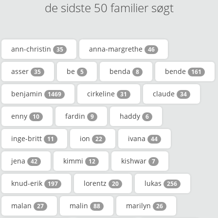
de sidste 50 familier søgt
ann-christin
anna-margrethe
35
46
asser
be
benda
bende
35
5
8
161
benjamin
cirkeline
claude
1469
31
34
enny
fardin
haddy
10
9
6
inge-britt
ion
ivana
11
22
44
jena
kimmi
kishwar
42
12
7
knud-erik
lorentz
lukas
197
20
256
malan
malin
marilyn
27
88
26