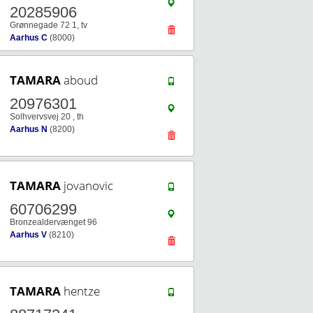
20285906
Grønnegade 72 1, tv
Aarhus C
(8000)
TAMARA
aboud
20976301
Solhvervsvej 20 , th
Aarhus N
(8200)
TAMARA
jovanovic
60706299
Bronzealdervænget 96
Aarhus V
(8210)
TAMARA
hentze