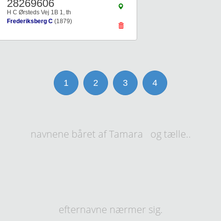
28269606
H C Ørsteds Vej 1B 1, th
Frederiksberg C
(1879)
1
2
3
4
navnene båret af Tamara og tælle..
efternavne nærmer sig.