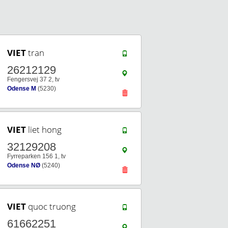
VIET
tran
26212129
Fengersvej 37 2, tv
Odense M
(5230)
VIET
liet hong
32129208
Fyrreparken 156 1, tv
Odense NØ
(5240)
VIET
quoc truong
61662251