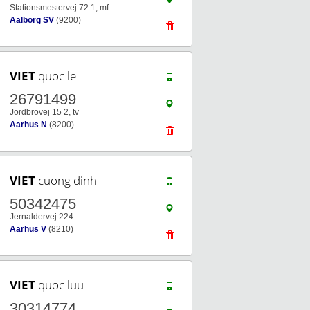
Stationsmestervej 72 1, mf
Aalborg SV
(9200)
VIET
quoc le
26791499
Jordbrovej 15 2, tv
Aarhus N
(8200)
VIET
cuong dinh
50342475
Jernaldervej 224
Aarhus V
(8210)
VIET
quoc luu
30314774