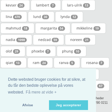
kevser
lambert
lars-ulrik
24
7
13
lina
lund
lynda
470
30
12
mahmud
margarita
mikkeline
18
54
19
nadia
nedzad
noreen
1098
59
21
olof
phoebe
phung
29
7
10
qian
ram
ranva
rosana
13
24
5
7
sandro
shaker
sognepræst
17
10
6
Dette websted bruger cookies for at sikre, at
t
vickie
vicky
wicki
du får den bedste oplevelse på vores
391
129
309
67
websted.
Få mere at vide +
© 2017 - genealogic.review den genealogiske bog. Alle rettigheder
forbeholdt. - contact@genealogic.review - phone : +44 (0) 20 3290 0211
Afvise
Jeg accepterer
(London)