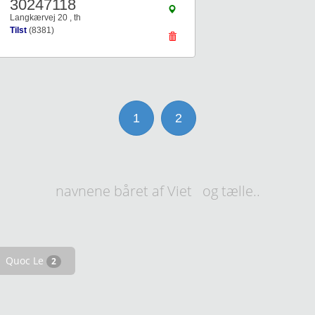
30247118
Langkærvej 20 , th
Tilst
(8381)
1
2
navnene båret af Viet og tælle..
Quoc Le
2