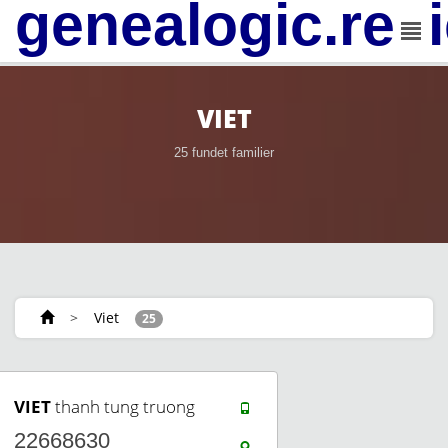
genealogic.rev
VIET
25 fundet familier
>
Viet
25
VIET
thanh tung truong
22668630