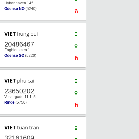
Hybenhaven 145
Odense NØ
(5240)
VIET
hung bui
20486467
Engblommen 1
Odense SØ
(5220)
VIET
phu cai
23650202
Vestergade 11 1, 5
Ringe
(5750)
VIET
tuan tran
32161609