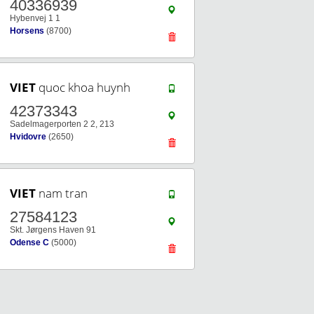
40336939
Hybenvej 1 1
Horsens
(8700)
VIET
quoc khoa huynh
42373343
Sadelmagerporten 2 2, 213
Hvidovre
(2650)
VIET
nam tran
27584123
Skt. Jørgens Haven 91
Odense C
(5000)