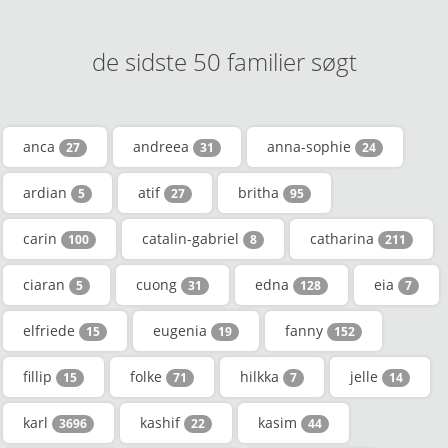
de sidste 50 familier søgt
anca
andreea
anna-sophie
27
31
24
ardian
atif
britha
5
27
95
carin
catalin-gabriel
catharina
100
8
211
ciaran
cuong
edna
eia
5
31
128
7
elfriede
eugenia
fanny
15
19
152
fillip
folke
hilkka
jelle
15
71
7
14
karl
kashif
kasim
3696
22
44