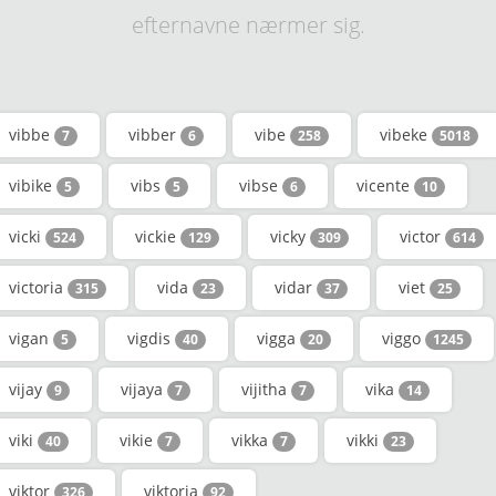
efternavne nærmer sig.
vibbe
vibber
vibe
vibeke
7
6
258
5018
vibike
vibs
vibse
vicente
5
5
6
10
vicki
vickie
vicky
victor
524
129
309
614
victoria
vida
vidar
viet
315
23
37
25
vigan
vigdis
vigga
viggo
5
40
20
1245
vijay
vijaya
vijitha
vika
9
7
7
14
viki
vikie
vikka
vikki
40
7
7
23
viktor
viktoria
326
92