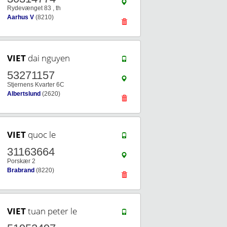
Rydevænget 83 , th
Aarhus V
(8210)
VIET
dai nguyen
53271157
Stjernens Kvarter 6C
Albertslund
(2620)
VIET
quoc le
31163664
Porskær 2
Brabrand
(8220)
VIET
tuan peter le