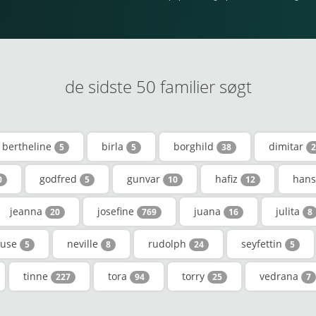
de sidste 50 familier søgt
bertheline
birla
borghild
dimitar
5
5
38
2
godfred
gunvar
hafiz
hans
0
5
10
12
jeanna
josefine
juana
julita
20
769
16
8
use
neville
rudolph
seyfettin
5
8
24
5
tinne
tora
torry
vedrana
227
94
25
7