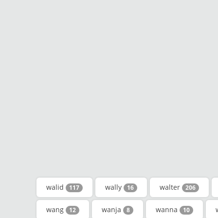
walid
wally
walter
117
16
206
wang
wanja
wanna
12
8
10