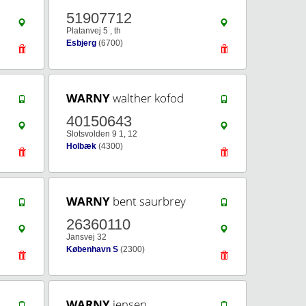
51907712
Platanvej 5 , th
Esbjerg
(6700)
WARNY
walther kofod
40150643
Slotsvolden 9 1, 12
Holbæk
(4300)
WARNY
bent saurbrey
26360110
Jansvej 32
København S
(2300)
WARNY
jensen