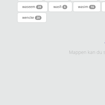
waseem
wasfi
wasim
28
6
16
wencke
20
Mappen kan du s