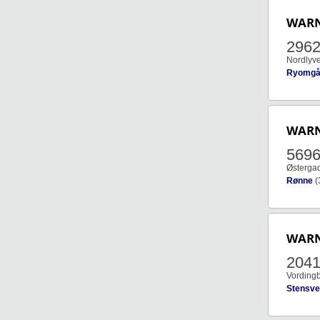
WAR
296
Nordlyve
Ryomgå
WAR
569
Østerga
Rønne
(
WAR
204
Vording
Stensv