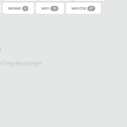
weiwei
wen
wenche
6
19
67
k
e begrænsninger.