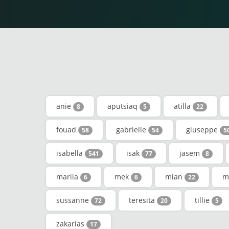
anie
aputsiaq
atilla
8
5
22
fouad
gabrielle
giuseppe
58
54
5
isabella
isak
jasem
541
77
8
mariia
mek
mian
m
6
6
22
sussanne
teresita
tillie
72
20
5
zakarias
17