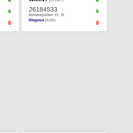
26184533
Benløseparken 15 , th
Ringsted
(4100)