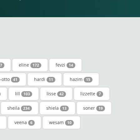
eline
fevzi
7
172
14
-otto
hardi
hazim
41
11
15
lill
lisse
lizzette
103
42
7
sheila
shiela
soner
234
13
19
veena
wesam
6
10