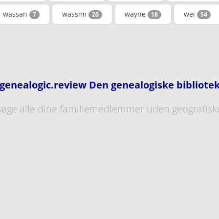
wassan
wassim
wayne
wei
7
20
18
54
genealogic.review Den genealogiske bibliote
øge alle dine familiemedlemmer uden geografisk