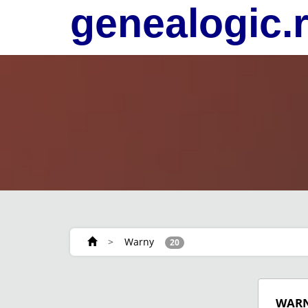
genealogic.
>
Warny
20
WAR