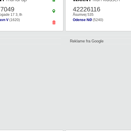
17049
42226116
ogade 17 3, th
Åsumvej 535
avn V
(1620)
Odense NØ
(5240)
Reklame fra Google