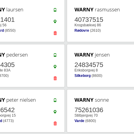
NY
laursen
WARNY
rasmussen
21401
40737515
j 56
Krogsbækvej 86
rd
(8550)
Rødovre
(2610)
NY
pedersen
WARNY
jensen
64305
24834575
de 83A
Eriksborgvej 8
3700)
Silkeborg
(8600)
NY
peter nielsen
WARNY
sonne
16542
75261036
borgvej 15
Stilbjergvej 70
ed
(4773)
Varde
(6800)