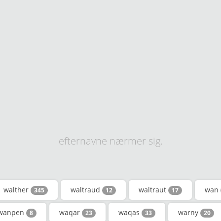
efternavne nærmer sig.
walther
waltraud
waltraut
wan
345
12
17
wanpen
waqar
waqas
warny
8
23
33
20