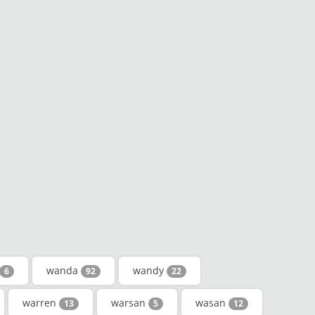
wanda
wandy
6
92
22
warren
warsan
wasan
13
5
12