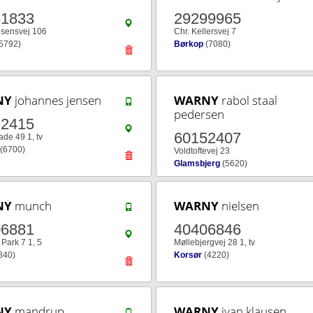
61833
29299965
lsensvej 106
Chr. Kellersvej 7
5792)
Børkop
(7080)
NY
johannes jensen
WARNY
rabol staal
pedersen
92415
60152407
de 49 1, tv
(6700)
Voldtoftevej 23
Glamsbjerg
(5620)
NY
munch
WARNY
nielsen
06881
40406846
 Park 7 1, 5
Møllebjergvej 28 1, tv
840)
Korsør
(4220)
NY
mandrup
WARNY
ivan klausen