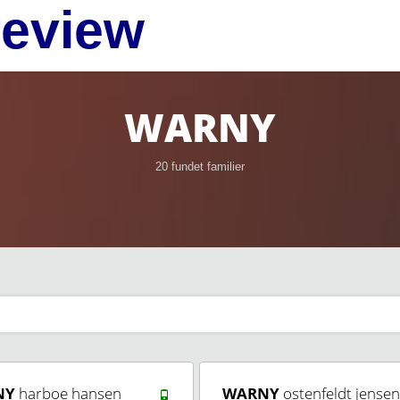
review
WARNY
20 fundet familier
NY
harboe hansen
WARNY
ostenfeldt jensen