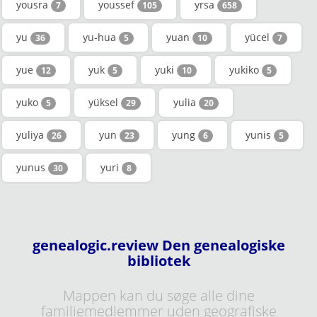
yousra
youssef
yrsa
7
105
658
yu
yu-hua
yuan
yücel
36
5
10
7
yue
yuk
yuki
yukiko
12
5
10
5
yuko
yüksel
yulia
5
29
20
yuliya
yun
yung
yunis
26
23
6
5
yunus
yuri
30
8
genealogic.review Den genealogiske
bibliotek
Mappen kan du søge alle dine
familiemedlemmer uden geografiske