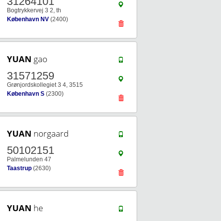
31264101
Bogtrykkervej 3 2, th
København NV
(2400)
YUAN
gao
31571259
Grønjordskollegiet 3 4, 3515
København S
(2300)
YUAN
norgaard
50102151
Palmelunden 47
Taastrup
(2630)
YUAN
he