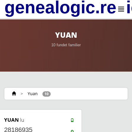
genealogic.rev
YUAN
10 fundet familier
>
Yuan
10
YUAN
lu
28186935