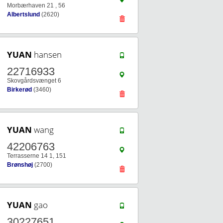
Morbærhaven 21 , 56
Albertslund
(2620)
YUAN
hansen
22716933
Skovgårdsvænget 6
Birkerød
(3460)
YUAN
wang
42206763
Terrasserne 14 1, 151
Brønshøj
(2700)
YUAN
gao
30227651