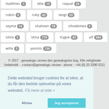
matthies
otte
raquel
7
15
25
rubin
ruby
sevgi
8
42
23
seyma
shaheen
sihodemea
14
18
5
silvio
stina
trygve
ulf
5
719
47
484
wille
yasmin
5
130
© 2017 - genealogic.review den genealogiske bog. Alle rettigheder
forbeholdt. - contact@genealogic.review - phone : +44 (0) 20 3290 0211
(London)
Dette websted bruger cookies for at sikre, at
du får den bedste oplevelse på vores
websted.
Få mere at vide +
Afvise
Jeg accepterer