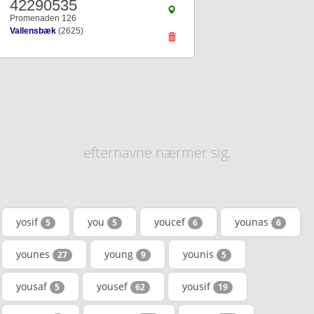
42290535
Promenaden 126
Vallensbæk
(2625)
efternavne nærmer sig.
yosif
you
youcef
younas
5
5
6
6
younes
young
younis
27
9
5
yousaf
yousef
yousif
5
62
19