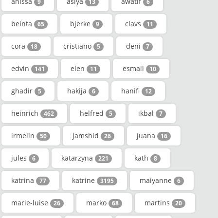
anissa
asiya
awatif
9
13
6
beinta
bjerke
clavs
65
9
11
cora
cristiano
deni
18
5
7
edvin
elen
esmail
141
11
10
ghadir
hakija
hanifi
5
6
12
heinrich
helfred
ikbal
462
5
7
irmelin
jamshid
juana
50
26
16
jules
katarzyna
kath
6
221
8
katrina
katrine
maiyanne
77
3195
6
marie-luise
marko
martins
26
68
20