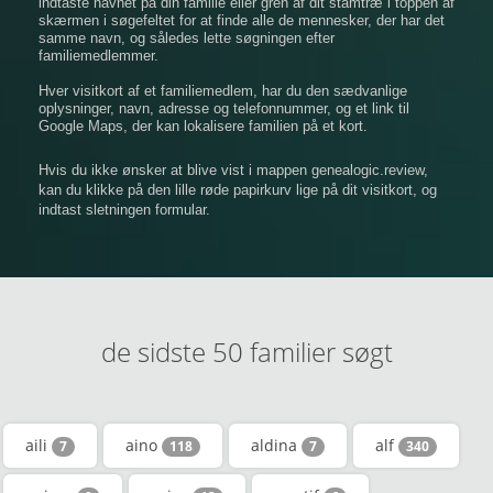
indtaste navnet på din familie eller gren af ​​dit stamtræ i toppen af
​​skærmen i søgefeltet for at finde alle de mennesker, der har det
samme navn, og således lette søgningen efter
familiemedlemmer.
Hver visitkort af et familiemedlem, har du den sædvanlige
oplysninger, navn, adresse og telefonnummer, og et link til
Google Maps, der kan lokalisere familien på et kort.
Hvis du ikke ønsker at blive vist i mappen genealogic.review,
kan du klikke på den lille røde papirkurv lige på dit visitkort, og
indtast sletningen formular.
de sidste 50 familier søgt
aili
aino
aldina
alf
7
118
7
340